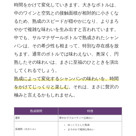
時間をかけて変化していきます。大きなボトルは、
中のワインと空気との接触面積が相対的に小さくな
るため、熟成のスピードが穏やかになり、よりまろ
やかで複雑な味わいを生み出すと言われています。
中でも、サルマナザールボトルで熟成されたシャン
パンは、その希少性も相まって、特別な存在感を放
ちます。通常のボトルでは味わえない、奥深く、円
熟したその味わいは、まさに至福のひとときを演出
してくれるでしょう。
熟成によって変化するシャンパンの味わいを、時間
をかけてじっくりと楽しむ
。それは、まさに贅沢の
極みと言えるかもしれません。
熟成期間
特徴
通常
華やかでフルーティーな味わい
ゆっくりとした熟成
長期間（大ボトル）
まろやかで複雑な味わい