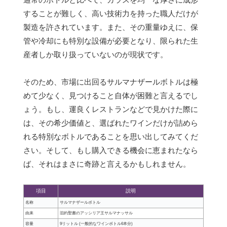
することが難しく、高い技術力を持った職人だけが
製造を許されています。また、その重量ゆえに、保
管や冷却にも特別な設備が必要となり、限られた生
産者しか取り扱っていないのが現状です。
そのため、市場に出回るサルマナザールボトルは極
めて少なく、見つけること自体が困難と言えるでし
ょう。もし、運良くレストランなどで見かけた際に
は、その希少価値と、選ばれたワインだけが詰めら
れる特別なボトルであることを思い出してみてくだ
さい。そして、もし購入できる機会に恵まれたなら
ば、それはまさに奇跡と言えるかもしれません。
項目
説明
名称
サルマナザールボトル
由来
旧約聖書のアッシリア王サルマナッサル
容量
9リットル (一般的なワインボトル6本分)