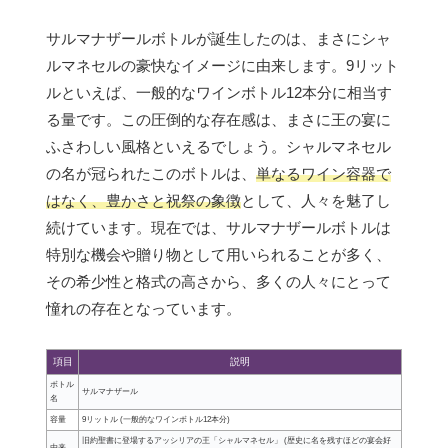
サルマナザールボトルが誕生したのは、まさにシャ
ルマネセルの豪快なイメージに由来します。9リット
ルといえば、一般的なワインボトル12本分に相当す
る量です。この圧倒的な存在感は、まさに王の宴に
ふさわしい風格といえるでしょう。シャルマネセル
の名が冠られたこのボトルは、
単なるワイン容器で
はなく、豊かさと祝祭の象徴
として、人々を魅了し
続けています。現在では、サルマナザールボトルは
特別な機会や贈り物として用いられることが多く、
その希少性と格式の高さから、多くの人々にとって
憧れの存在となっています。
項目
説明
ボトル
サルマナザール
名
容量
9リットル (一般的なワインボトル12本分)
旧約聖書に登場するアッシリアの王「シャルマネセル」 (歴史に名を残すほどの宴会好
由来