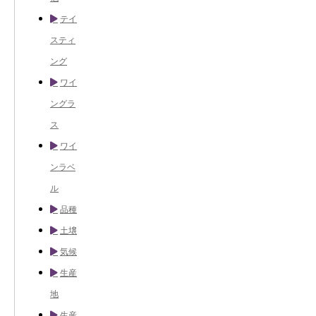
テイ
スティ
ング
ワイ
ングラ
ス
ワイ
ンラベ
ル
品種
土壌
気候
生産
地
生産