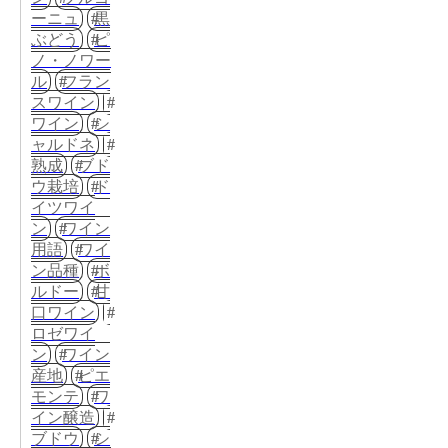
ーニュ
黒
ぶどう
ピ
ノ・ノワー
ル
フラン
スワイン
ワイン
シ
ャルドネ
熟成
ブド
ウ栽培
ド
イツワイ
ン
ワイン
用語
ワイ
ン品種
ボ
ルドー
甘
口ワイン
ロゼワイ
ン
ワイン
産地
ピエ
モンテ
ワ
イン醸造
ブドウ
シ