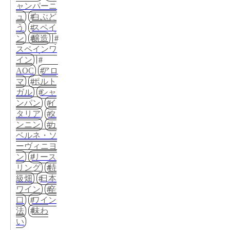
ャンパーニ
ュ
白ぶど
う
スペイ
ン
醸造
スペインワ
イン
AOC
アロ
マ
ポルト
ガル
シャ
ンパン
イ
タリア
タ
ンニン
カ
ベルネ・ソ
ーヴィニヨ
ン
リース
リング
特
級畑
日本
ワイン
辛
口
ワイン
法
味わ
い