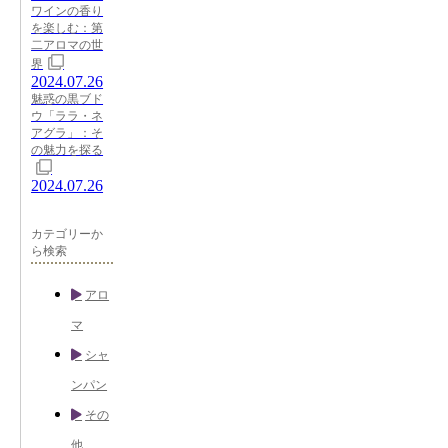
ワインの香り
を楽しむ：第
二アロマの世
界
2024.07.26
魅惑の黒ブド
ウ「ララ・ネ
アグラ」：そ
の魅力を探る
2024.07.26
カテゴリーか
ら検索
アロ
マ
シャ
ンパン
その
他