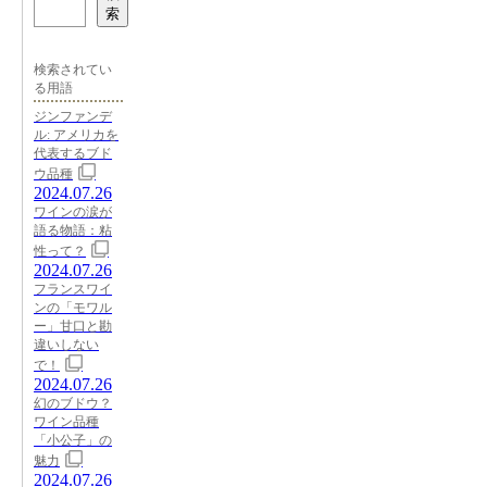
索
検索されてい
る用語
ジンファンデ
ル: アメリカを
代表するブド
ウ品種
2024.07.26
ワインの涙が
語る物語：粘
性って？
2024.07.26
フランスワイ
ンの「モワル
ー」甘口と勘
違いしない
で！
2024.07.26
幻のブドウ？
ワイン品種
「小公子」の
魅力
2024.07.26