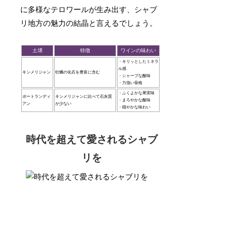
に多様なテロワールが生み出す、シャブ
リ地方の魅力の結晶と言えるでしょう。
土壌
特徴
ワインの味わい
・キリッとしたミネラ
ル感
キンメリジャン
牡蠣の化石を豊富に含む
・シャープな酸味
・力強い骨格
・ふくよかな果実味
ポートランディ
キンメリジャンに比べて石灰質
・まろやかな酸味
アン
が少ない
・穏やかな味わい
時代を超えて愛されるシャブ
リを