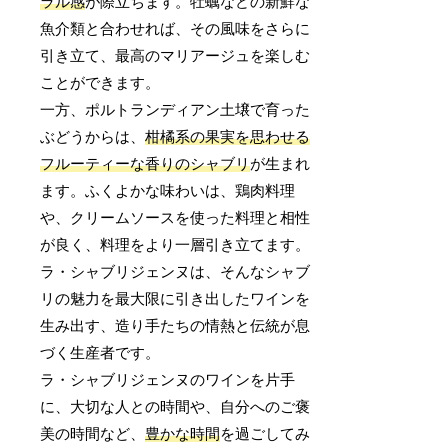
ラル感
が際立ちます。牡蠣などの新鮮な
魚介類と合わせれば、その風味をさらに
引き立て、最高のマリアージュを楽しむ
ことができます。
一方、ポルトランディアン土壌で育った
ぶどうからは、
柑橘系の果実を思わせる
フルーティーな香りのシャブリ
が生まれ
ます。ふくよかな味わいは、鶏肉料理
や、クリームソースを使った料理と相性
が良く、料理をより一層引き立てます。
ラ・シャブリジェンヌは、そんなシャブ
リの魅力を最大限に引き出したワインを
生み出す、造り手たちの情熱と伝統が息
づく生産者です。
ラ・シャブリジェンヌのワインを片手
に、大切な人との時間や、自分へのご褒
美の時間など、
豊かな時間
を過ごしてみ