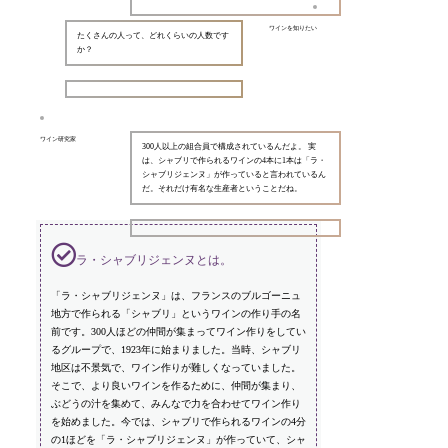
ワインを知りたい
たくさんの人って、どれくらいの人数です
か？
ワイン研究家
300人以上の組合員で構成されているんだよ。 実
は、シャブリで作られるワインの4本に1本は「ラ・
シャブリジェンヌ」が作っていると言われているん
だ。それだけ有名な生産者ということだね。
ラ・シャブリジェンヌとは。
「ラ・シャブリジェンヌ」は、フランスのブルゴーニュ
地方で作られる「シャブリ」というワインの作り手の名
前です。300人ほどの仲間が集まってワイン作りをしてい
るグループで、1923年に始まりました。当時、シャブリ
地区は不景気で、ワイン作りが難しくなっていました。
そこで、より良いワインを作るために、仲間が集まり、
ぶどうの汁を集めて、みんなで力を合わせてワイン作り
を始めました。今では、シャブリで作られるワインの4分
の1ほどを「ラ・シャブリジェンヌ」が作っていて、シャ