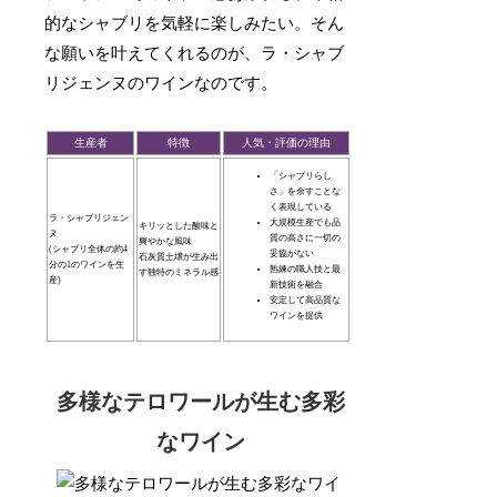
的なシャブリを気軽に楽しみたい。そん
な願いを叶えてくれるのが、ラ・シャブ
リジェンヌのワインなのです。
生産者
特徴
人気・評価の理由
「シャブリらし
さ」を余すことな
く表現している
ラ・シャブリジェン
大規模生産でも品
キリッとした酸味と
ヌ
質の高さに一切の
爽やかな風味
(シャブリ全体の約4
妥協がない
石灰質土壌が生み出
分の1のワインを生
熟練の職人技と最
す独特のミネラル感
産)
新技術を融合
安定して高品質な
ワインを提供
多様なテロワールが生む多彩
なワイン