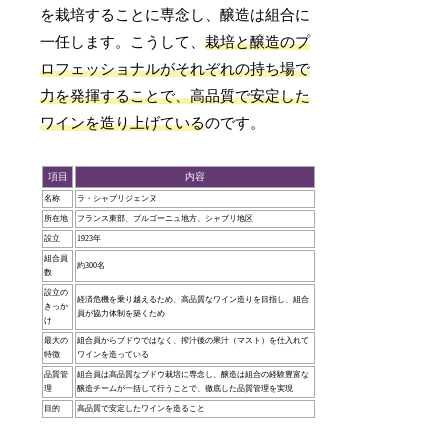
を栽培することに専念し、醸造は組合に
一任します。こうして、
栽培と醸造のプ
ロフェッショナルがそれぞれの持ち場で
力を発揮することで、高品質で安定した
ワインを造り上げている
のです。
項目
内容
名称
ラ・シャブリジェンヌ
所在地
フランス東部、ブルゴーニュ地方、シャブリ地区
設立
1923年
組合員
約300名
数
設立の
経済危機を乗り越えるため、高品質なワイン造りを目指し、組合
きっか
員が協力体制を築くため
け
最大の
組合員からブドウではなく、搾汁後の果汁（マスト）を仕入れて
特徴
ワインを造っている
品質管
組合員は高品質なブドウ栽培に専念し、醸造は組合の経験豊富な
理
醸造チームが一括して行うことで、徹底した品質管理を実現
目的
高品質で安定したワインを造ること