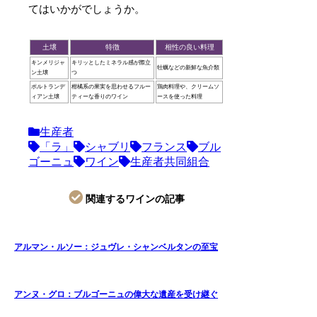
てはいかがでしょうか。
土壌
特徴
相性の良い料理
キンメリジャ
キリッとしたミネラル感が際立
牡蠣などの新鮮な魚介類
ン土壌
つ
ポルトランデ
柑橘系の果実を思わせるフルー
鶏肉料理や、クリームソ
ィアン土壌
ティーな香りのワイン
ースを使った料理
生産者
「ラ」
シャブリ
フランス
ブル
ゴーニュ
ワイン
生産者共同組合
関連するワインの記事
アルマン・ルソー：ジュヴレ・シャンベルタンの至宝
アンヌ・グロ：ブルゴーニュの偉大な遺産を受け継ぐ