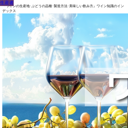
生産者
生産者
生産者
生産者
生産者
生産者
生産者
生産者
生産者
『ワインの生産地･ぶどうの品種･製造方法･美味しい飲み方』ワイン知識のイン
デックス