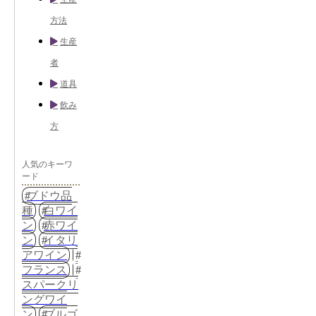
方法
生産
者
道具
飲み
方
人気のキーワ
ード
ブドウ品
種
白ワイ
ン
赤ワイ
ン
イタリ
アワイン
フランス
スパークリ
ングワイ
ン
ブルゴ