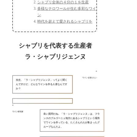
シャブリ全体の４分の１を生産
多様なテロワールが生む多彩なワイ
ン
時代を超えて愛されるシャブリを
シャブリを代表する生産者
ラ・シャブリジェンヌ
ワインを知りたい
先生、「ラ・シャブリジェンヌ」ってよく聞く
んですけど、どんなワインを作る人達なんです
か？
ワイン研究家
良い質問だね。「ラ・シャブリジェンヌ」は、フラ
ンスのブルゴーニュ地方にあるシャブリという場所
でワインを作っている、たくさんの人が集まったグ
ループなんだよ。