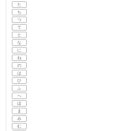
た
ち
つ
て
と
な
に
ね
の
は
ひ
ふ
へ
ほ
ま
み
む