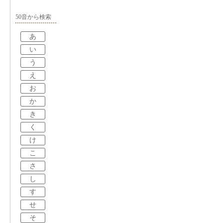
50音から検索
あ
い
う
え
お
か
き
く
け
こ
さ
し
す
せ
そ