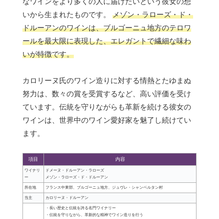
なワインをより多くの人に届けたいという彼女の想
いから生まれたものです。
メゾン・ラローズ・ド・
ドルーアンのワインは、ブルゴーニュ地方のテロワ
ールを最大限に表現した、エレガントで繊細な味わ
いが特徴です。
カロリーヌ氏のワイン造りに対する情熱とたゆまぬ
努力は、数々の賞を受賞するなど、高い評価を受け
ています。伝統を守りながらも革新を続ける彼女の
ワインは、世界中のワイン愛好家を魅了し続けてい
ます。
項目
内容
ワイナリ
ドメーヌ・ドルーアン・ラローズ
ー
メゾン・ラローズ・ド・ドルーアン
所在地
フランス中東部、ブルゴーニュ地方、ジュヴレ・シャンベルタン村
当主
カロリーヌ・ドルーアン
・長い歴史と伝統を誇る名門ワイナリー
・伝統を守りながら、革新的な精神でワイン造りを行う