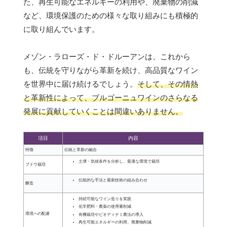
た、再生可能なエネルギーの利用や、廃棄物の削減
など、環境保護のための様々な取り組みにも積極的
に取り組んでいます。
メゾン・ラローズ・ド・ドルーアンは、これから
も、伝統を守りながら革新を続け、高品質なワイン
を世界中に届け続けるでしょう。
そして、その情熱
と革新性によって、ブルゴーニュワインのさらなる
発展に貢献していくことは間違いありません。
項目
内容
特徴
伝統と革新の融合
土壌・気候条件を分析し、最適な環境で栽培
ブドウ栽培
伝統的な手法と最新技術の組み合わせ
醸造
持続可能なワイン造りを実践
化学肥料・農薬の使用量削減
環境への配慮
有機栽培やビオディナミ農法の導入
再生可能エネルギーの利用、廃棄物削減