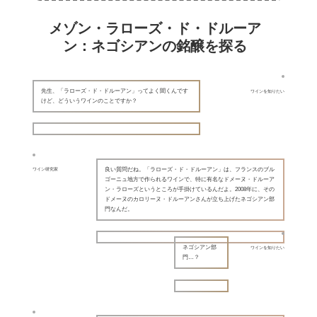
メゾン・ラローズ・ド・ドルーア
ン：ネゴシアンの銘醸を探る
先生、「ラローズ・ド・ドルーアン」ってよく聞くんです
ワインを知りたい
けど、どういうワインのことですか？
良い質問だね。「ラローズ・ド・ドルーアン」は、フランスのブル
ワイン研究家
ゴーニュ地方で作られるワインで、特に有名なドメーヌ・ドルーア
ン・ラローズというところが手掛けているんだよ。2008年に、その
ドメーヌのカロリーヌ・ドルーアンさんが立ち上げたネゴシアン部
門なんだ。
ネゴシアン部
ワインを知りたい
門…？