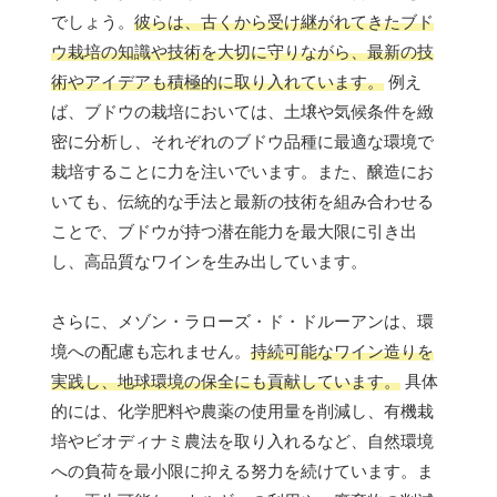
でしょう。
彼らは、古くから受け継がれてきたブド
ウ栽培の知識や技術を大切に守りながら、最新の技
術やアイデアも積極的に取り入れています。
例え
ば、ブドウの栽培においては、土壌や気候条件を緻
密に分析し、それぞれのブドウ品種に最適な環境で
栽培することに力を注いでいます。また、醸造にお
いても、伝統的な手法と最新の技術を組み合わせる
ことで、ブドウが持つ潜在能力を最大限に引き出
し、高品質なワインを生み出しています。
さらに、メゾン・ラローズ・ド・ドルーアンは、環
境への配慮も忘れません。
持続可能なワイン造りを
実践し、地球環境の保全にも貢献しています。
具体
的には、化学肥料や農薬の使用量を削減し、有機栽
培やビオディナミ農法を取り入れるなど、自然環境
への負荷を最小限に抑える努力を続けています。ま