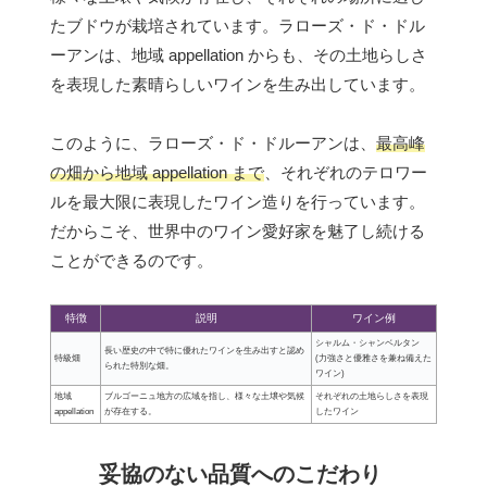
たブドウが栽培されています。ラローズ・ド・ドル
ーアンは、地域 appellation からも、その土地らしさ
を表現した素晴らしいワインを生み出しています。
このように、ラローズ・ド・ドルーアンは、
最高峰
の畑から地域 appellation まで
、それぞれのテロワー
ルを最大限に表現したワイン造りを行っています。
だからこそ、世界中のワイン愛好家を魅了し続ける
ことができるのです。
特徴
説明
ワイン例
シャルム・シャンベルタン
長い歴史の中で特に優れたワインを生み出すと認め
特級畑
(力強さと優雅さを兼ね備えた
られた特別な畑。
ワイン)
地域
ブルゴーニュ地方の広域を指し、様々な土壌や気候
それぞれの土地らしさを表現
appellation
が存在する。
したワイン
妥協のない品質へのこだわり