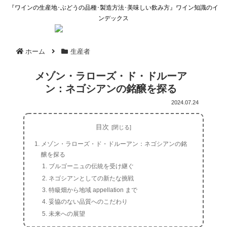
『ワインの生産地･ぶどうの品種･製造方法･美味しい飲み方』ワイン知識のイ
ンデックス
ホーム
生産者
メゾン・ラローズ・ド・ドルーア
ン：ネゴシアンの銘醸を探る
2024.07.24
目次
メゾン・ラローズ・ド・ドルーアン：ネゴシアンの銘
醸を探る
ブルゴーニュの伝統を受け継ぐ
ネゴシアンとしての新たな挑戦
特級畑から地域 appellation まで
妥協のない品質へのこだわり
未来への展望