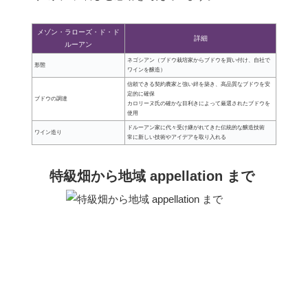
メゾン・ラローズ・ド・ド
詳細
ルーアン
ネゴシアン（ブドウ栽培家からブドウを買い付け、自社で
形態
ワインを醸造）
信頼できる契約農家と強い絆を築き、高品質なブドウを安
定的に確保
ブドウの調達
カロリーヌ氏の確かな目利きによって厳選されたブドウを
使用
ドルーアン家に代々受け継がれてきた伝統的な醸造技術
ワイン造り
常に新しい技術やアイデアを取り入れる
特級畑から地域 appellation まで