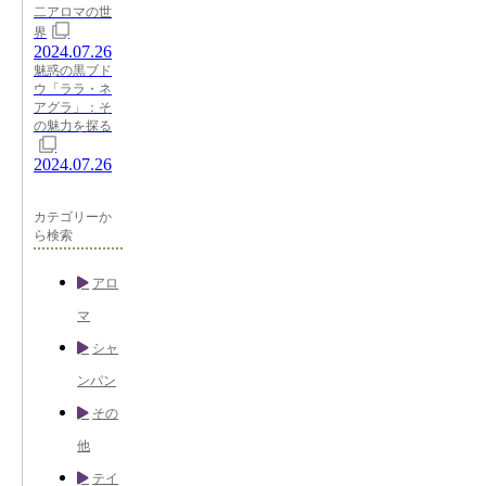
二アロマの世
界
2024.07.26
魅惑の黒ブド
ウ「ララ・ネ
アグラ」：そ
の魅力を探る
2024.07.26
カテゴリーか
ら検索
アロ
マ
シャ
ンパン
その
他
テイ