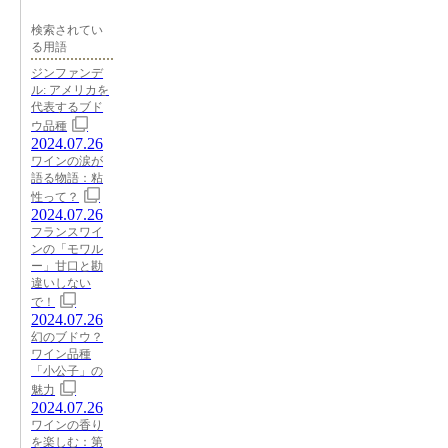
検索されてい
る用語
ジンファンデ
ル: アメリカを
代表するブド
ウ品種
2024.07.26
ワインの涙が
語る物語：粘
性って？
2024.07.26
フランスワイ
ンの「モワル
ー」甘口と勘
違いしない
で！
2024.07.26
幻のブドウ？
ワイン品種
「小公子」の
魅力
2024.07.26
ワインの香り
を楽しむ：第