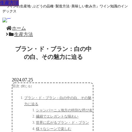
生産方法
生産方法
生産方法
生産方法
生産方法
生産方法
生産方法
生産方法
生産方法
『ワインの生産地･ぶどうの品種･製造方法･美味しい飲み方』ワイン知識のイン
デックス
ホーム
生産方法
ブラン・ド・ブラン：白の中
の白、その魅力に迫る
2024.07.25
目次
ブラン・ド・ブラン：白の中の白、その魅
力に迫る
シャンパーニュ地方の特別な呼び名
繊細でエレガントな味わい
世界に広がるブラン・ド・ブラン
様々なシーンで楽しむ