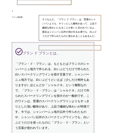
ワイン研究家
そうなんだ。「ブラン ド ブラン」は、普通のシャ
ンパンよりも、キリッとした酸味があって、上品で
繊細な味わいになることが多いと言われているよ。
最近はシャンパン以外の泡が出るお酒でも、白ぶど
うだけで作られたものに使われることもあるんだ。
ブラン ド ブランとは。
「ブラン・ド・ブラン」は、もともとはフランスのシャ
ンパーニュ地方で作られる、白いぶどうだけで作られた
白いスパークリングワインを指す言葉です。シャンパー
ニュ地方では、白いぶどうといえば（少しだけ例外もあ
りますが）ほとんどが「シャルドネ」という種類なの
で、「ブラン・ド・ブラン」は「シャルドネ」だけで作
られたスパークリングワインを指すのが一般的です。こ
のワインは、普通のスパークリングワインよりもすっき
りとした強い酸味があり、上品で繊細な味わいが特徴で
す。今では、シャンパーニュ地方以外で作られたもの
や、シャンパン以外のスパークリングワインでも、白い
ぶどうだけを使ったものに「ブラン・ド・ブラン」とい
う言葉が使われています。