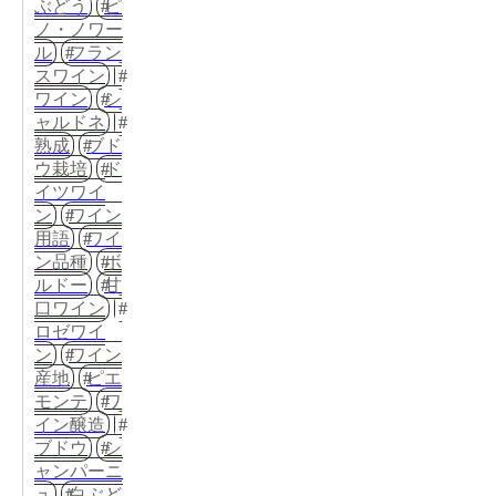
ぶどう
ピ
ノ・ノワー
ル
フラン
スワイン
ワイン
シ
ャルドネ
熟成
ブド
ウ栽培
ド
イツワイ
ン
ワイン
用語
ワイ
ン品種
ボ
ルドー
甘
口ワイン
ロゼワイ
ン
ワイン
産地
ピエ
モンテ
ワ
イン醸造
ブドウ
シ
ャンパーニ
ュ
白ぶど