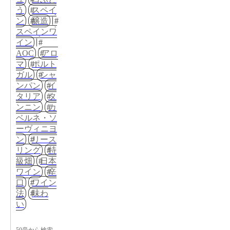
う
スペイ
ン
醸造
スペインワ
イン
AOC
アロ
マ
ポルト
ガル
シャ
ンパン
イ
タリア
タ
ンニン
カ
ベルネ・ソ
ーヴィニヨ
ン
リース
リング
特
級畑
日本
ワイン
辛
口
ワイン
法
味わ
い
50音から検索