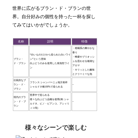
世界に広がるブラン・ド・ブランの世
界。自分好みの個性を持った一杯を探し
てみてはいかがでしょうか。
名称
説明
特徴
・柑橘系の爽やかな
香り
“白いものだけから造られた白いワイ
・蜂蜜やブリオッシ
ブラン・
ン”という意味
ュを思わせる複雑な
ド・ブラン
白ぶどうのみを使用した発泡性ワイ
アロマ
ン
・キリッとした酸味
とクリーミーな泡
伝統的なブ
フランス シャンパーニュ地方発祥
ラン・ド・
–
シャルドネ種100%で造られる
ブラン
世界中で造られる
現代のブラ
様々な白ぶどう品種を使用(例: シャ
ン・ド・ブ
–
ルドネ、ピノ・ビアンコ、アシィリ
ラン
ィコ等)
様々なシーンで楽しむ