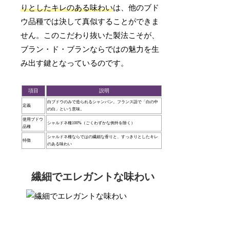
りとしたキレのある味わい
は、他のブド
ウ品種では決して真似することができま
せん。このこだわり抜いた製法こそが、
ブラン・ド・ブランならではの魅力を生
み出す鍵となっているのです。
項目
説明
白ブドウのみで造られるシャンパン。フランス語で「白の中
定義
の白」という意味。
使用ブドウ
シャルドネ種100%（ごくわずかな例外を除く）
品種
シャルドネ種ならではの繊細な香りと、すっきりとしたキレ
特徴
のある味わい
繊細でエレガントな味わい