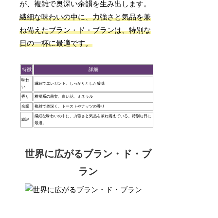
が、複雑で奥深い余韻を生み出します。
繊細な味わいの中に、力強さと気品を兼
ね備えたブラン・ド・ブランは、特別な
日の一杯に最適です。
特徴
詳細
味わ
繊細でエレガント、しっかりとした酸味
い
香り
柑橘系の果実、白い花、ミネラル
余韻
複雑で奥深く、トーストやナッツの香り
繊細な味わいの中に、力強さと気品を兼ね備えている。特別な日に
総評
最適。
世界に広がるブラン・ド・ブ
ラン