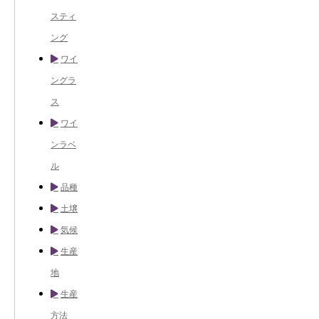
スティ
ング
ワイ
ングラ
ス
ワイ
ンラベ
ル
品種
土壌
気候
生産
地
生産
方法