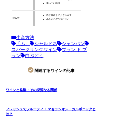
脂っこい料理
飲む直前までよく冷やす
飲み方
小さめのグラスに注ぐ
生産方法
「ふ」
シャルドネ
シャンパン
スパークリングワイン
ブラン ド ブ
ラン
白ぶどう
関連するワインの記事
ワインと発酵：その深淵なる関係
フレッシュでフルーティ！ マセラシオン・カルボニックと
は？