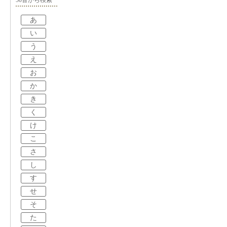
あ
い
う
え
お
か
き
く
け
こ
さ
し
す
せ
そ
た