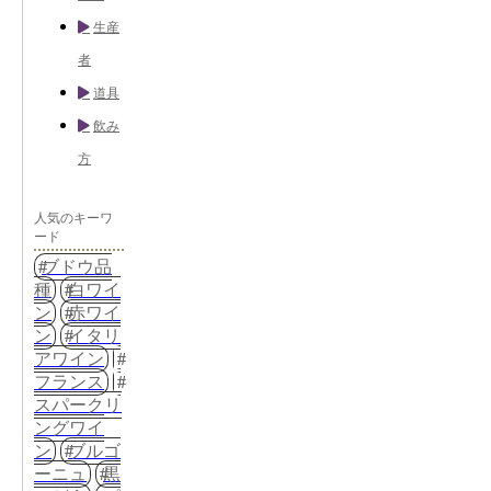
生産
者
道具
飲み
方
人気のキーワ
ード
ブドウ品
種
白ワイ
ン
赤ワイ
ン
イタリ
アワイン
フランス
スパークリ
ングワイ
ン
ブルゴ
ーニュ
黒