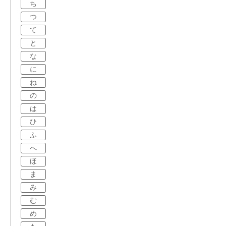
ち
つ
て
と
な
に
ね
の
は
ひ
ふ
へ
ほ
ま
み
む
め