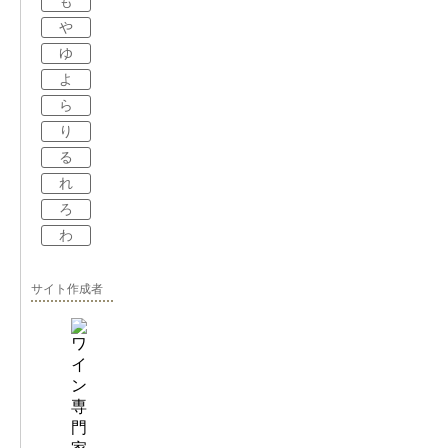
も
や
ゆ
よ
ら
り
る
れ
ろ
わ
サイト作成者