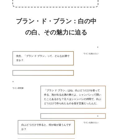
ブラン・ド・ブラン：白の中
の白、その魅力に迫る
ワインを知りたい
先生、「ブラン ド ブラン」って、どんなお酒で
すか？
ワイン研究家
「ブラン ド ブラン」はね、白ぶどうだけを使って
作る、泡が出るお酒の事だよ。シャンパンって聞い
たことあるかな？元々はシャンパンの仲間で、白ぶ
どうだけで作られたものを指す言葉だったんだ。
ワインを知りたい
白ぶどうだけで作ると、何か味が違うんです
か？