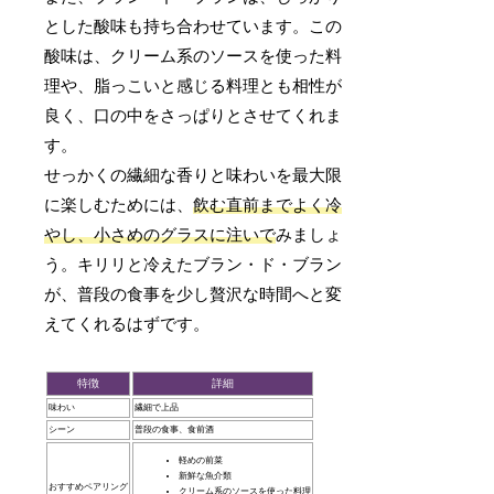
とした酸味も持ち合わせています。この
酸味は、クリーム系のソースを使った料
理や、脂っこいと感じる料理とも相性が
良く、口の中をさっぱりとさせてくれま
す。
せっかくの繊細な香りと味わいを最大限
に楽しむためには、
飲む直前までよく冷
やし、小さめのグラスに注いで
みましょ
う。キリリと冷えたブラン・ド・ブラン
が、普段の食事を少し贅沢な時間へと変
えてくれるはずです。
特徴
詳細
味わい
繊細で上品
シーン
普段の食事、食前酒
軽めの前菜
新鮮な魚介類
おすすめペアリング
クリーム系のソースを使った料理