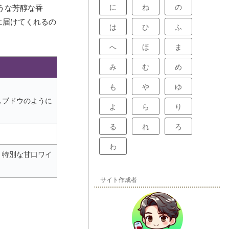
に
ね
の
うな芳醇な香
に届けてくれるの
は
ひ
ふ
へ
ほ
ま
み
む
め
も
や
ゆ
しブドウのように
よ
ら
り
る
れ
ろ
わ
、特別な甘口ワイ
サイト作成者