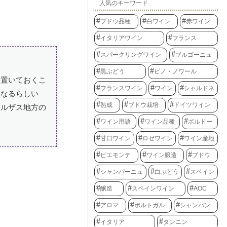
人気のキーワード
ブドウ品種
白ワイン
赤ワイン
イタリアワイン
フランス
スパークリングワイン
ブルゴーニュ
黒ぶどう
ピノ・ノワール
ま置いておくこ
フランスワイン
ワイン
シャルドネ
になるらしい
熟成
ブドウ栽培
ドイツワイン
アルザス地方の
ワイン用語
ワイン品種
ボルドー
甘口ワイン
ロゼワイン
ワイン産地
ピエモンテ
ワイン醸造
ブドウ
シャンパーニュ
白ぶどう
スペイン
醸造
スペインワイン
AOC
アロマ
ポルトガル
シャンパン
イタリア
タンニン