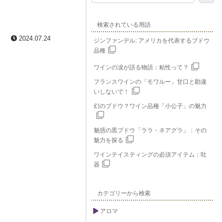
検索されている用語
2024.07.24
ジンファンデル: アメリカを代表するブドウ
品種
ワインの涙が語る物語：粘性って？
フランスワインの「モワルー」甘口と勘違
いしないで！
幻のブドウ？ワイン品種「小公子」の魅力
魅惑の黒ブドウ「ララ・ネアグラ」：その
魅力を探る
ワインテイスティングの必須アイテム：吐
器
カテゴリーから検索
アロマ