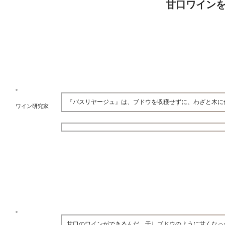
甘口ワイン
『パスリヤージュ』は、ブドウを収穫せずに、わざと木に
ワイン研究家
甘口のワインができるんだ。干しブドウのように甘くなっ