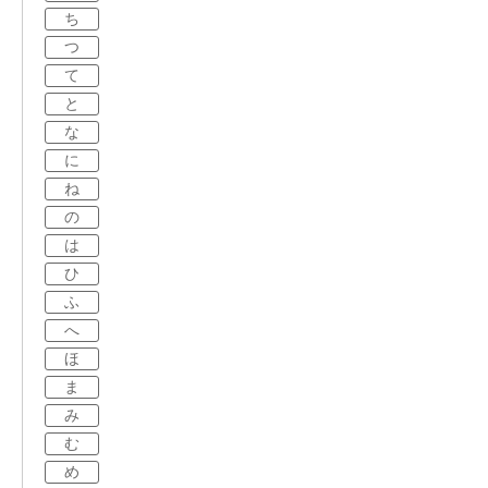
ち
つ
て
と
な
に
ね
の
は
ひ
ふ
へ
ほ
ま
み
む
め