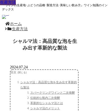
生産方法
生産方法
生産方法
生産方法
生産方法
生産方法
生産方法
生産方法
生産方法
『ワインの生産地･ぶどうの品種･製造方法･美味しい飲み方』ワイン知識のイン
デックス
ホーム
生産方法
シャルマ法：高品質な泡を生
み出す革新的な製法
2024.07.24
目次
シャルマ法：高品質な泡を生み出す革新的
な製法
スパークリングワインと二次発酵
伝統的な瓶内二次発酵
革新的なシャルマ法とは
シャルマ法のメリット