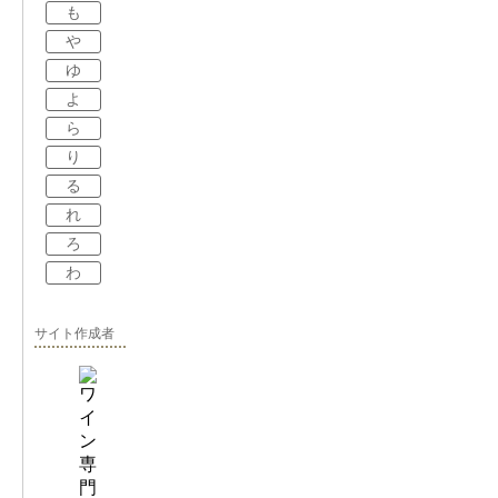
も
や
ゆ
よ
ら
り
る
れ
ろ
わ
サイト作成者