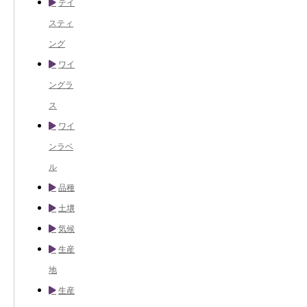
テイ
スティ
ング
ワイ
ングラ
ス
ワイ
ンラベ
ル
品種
土壌
気候
生産
地
生産