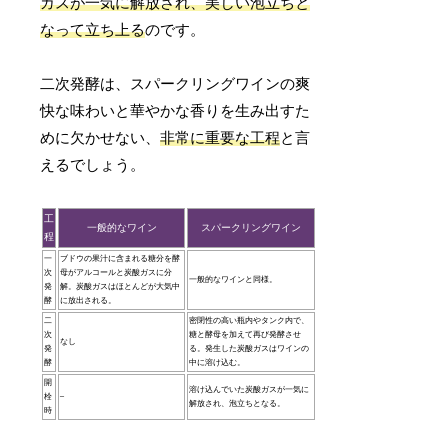
ガスが一気に解放され、美しい泡立ちと
なって立ち上る
のです。
二次発酵は、スパークリングワインの爽
快な味わいと華やかな香りを生み出すた
めに欠かせない、
非常に重要な工程
と言
えるでしょう。
工
一般的なワイン
スパークリングワイン
程
一
ブドウの果汁に含まれる糖分を酵
次
母がアルコールと炭酸ガスに分
一般的なワインと同様。
発
解。炭酸ガスはほとんどが大気中
酵
に放出される。
二
密閉性の高い瓶内やタンク内で、
次
糖と酵母を加えて再び発酵させ
なし
発
る。発生した炭酸ガスはワインの
酵
中に溶け込む。
開
溶け込んでいた炭酸ガスが一気に
栓
–
解放され、泡立ちとなる。
時