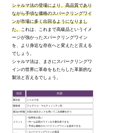
シャルマ法の登場により、高品質であり
ながら手頃な価格のスパークリングワイ
ンが市場に多く出回るようになりまし
た。
これは、これまで高級品というイメ
ージが強かったスパークリングワイン
を、より身近な存在へと変えたと言える
でしょう。
シャルマ法は、まさにスパークリングワ
インの世界に革命をもたらした革新的な
製法と言えるでしょう。
項目
内容
製法名
シャルマ法
開発者
フェデリコ・マルティノッティ氏
製法の特徴
大型の加圧タンクを用いて二次発酵を行う
– 効率性が高い
メリット
– 均一な品質のワインを大量生産できる
– 手頃な価格のスパークリングワインを提供できる
– スパークリングワインの普及