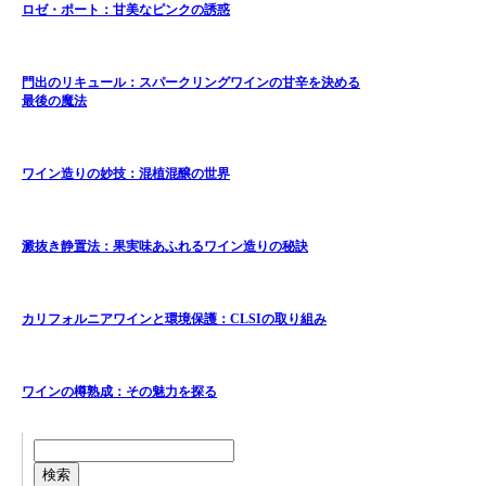
ロゼ・ポート：甘美なピンクの誘惑
門出のリキュール：スパークリングワインの甘辛を決める
最後の魔法
ワイン造りの妙技：混植混醸の世界
澱抜き静置法：果実味あふれるワイン造りの秘訣
カリフォルニアワインと環境保護：CLSIの取り組み
ワインの樽熟成：その魅力を探る
検索