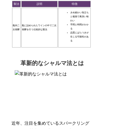
製法
説明
特徴
きめ細かい泡立ち
と複雑で奥深い味
わい
手間と時間がかか
瓶内二
瓶に詰められたワインの中で二次
る
次発酵
発酵を行う伝統的な製法
品質にばらつきが
生じる可能性があ
る
革新的なシャルマ法とは
近年、注目を集めているスパークリング