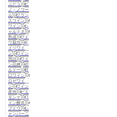
ぶどう
ピ
ノ・ノワー
ル
フラン
スワイン
ワイン
シ
ャルドネ
熟成
ブド
ウ栽培
ド
イツワイ
ン
ワイン
用語
ワイ
ン品種
ボ
ルドー
甘
口ワイン
ロゼワイ
ン
ワイン
産地
ピエ
モンテ
ワ
イン醸造
ブドウ
シ
ャンパーニ