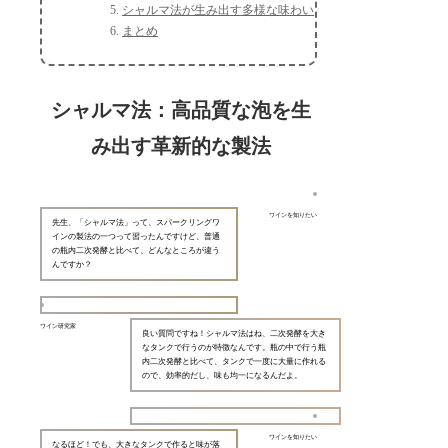
シャルマ法が生み出す多様な味わい
まとめ
シャルマ法：高品質な泡を生
み出す革新的な製法
ワインを知りたい
先生、「シャルマ法」って、スパークリングワ
インの製法の一つって習ったんですけど、普通
の瓶内二次発酵と比べて、どんなところが違う
んですか？
ワイン研究家
良い質問ですね！シャルマ法はね、二次発酵を大き
なタンクで行うのが特徴なんです。瓶の中で行う瓶
内二次発酵と比べて、タンクで一度に大量に作れる
ので、効率的だし、味も均一になるんだよ。
ワインを知りたい
なるほど！でも、大きなタンクで作ると味が落