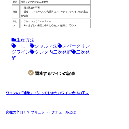
製法
密閉タンク内での二次発酵
・ 瓶内熟成が不要
特徴
・ 製造コストを抑えつつ高品質なスパークリングワインを安定生
産可能
味わ
・ フレッシュでフルーティー
い
・ みずみずしい果実の香りと心地よい酸味のバランス
生産方法
「し」
シャルマ法
スパークリン
グワイン
タンク内二次発酵
二次発
酵
関連するワインの記事
ワインの「補酸」：知っておきたいワイン造りの工夫
究極の辛口！？ ブリュット・ナチュールとは