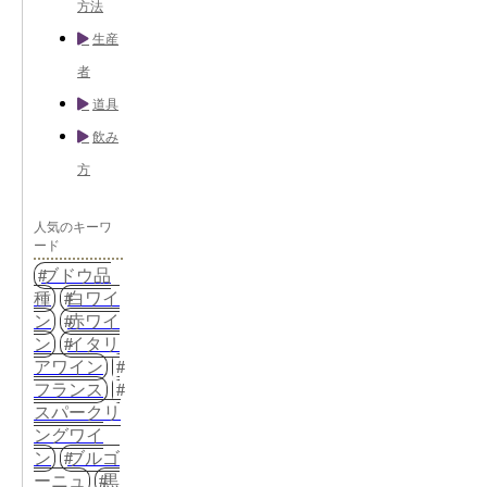
方法
生産
者
道具
飲み
方
人気のキーワ
ード
ブドウ品
種
白ワイ
ン
赤ワイ
ン
イタリ
アワイン
フランス
スパークリ
ングワイ
ン
ブルゴ
ーニュ
黒