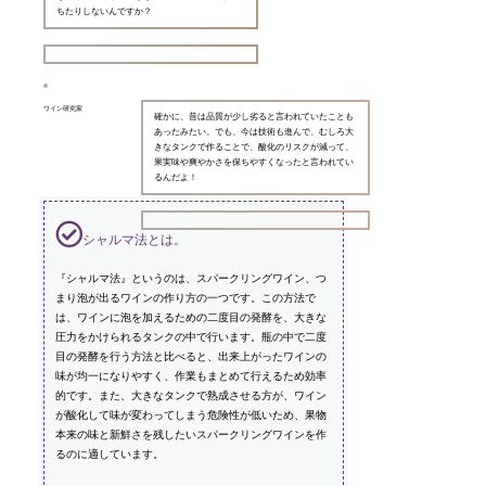
ちたりしないんですか？
ワイン研究家
確かに、昔は品質が少し劣ると言われていたことも
あったみたい。でも、今は技術も進んで、むしろ大
きなタンクで作ることで、酸化のリスクが減って、
果実味や爽やかさを保ちやすくなったと言われてい
るんだよ！
シャルマ法とは。
『シャルマ法』というのは、スパークリングワイン、つ
まり泡が出るワインの作り方の一つです。この方法で
は、ワインに泡を加えるための二度目の発酵を、大きな
圧力をかけられるタンクの中で行います。瓶の中で二度
目の発酵を行う方法と比べると、出来上がったワインの
味が均一になりやすく、作業もまとめて行えるため効率
的です。また、大きなタンクで熟成させる方が、ワイン
が酸化して味が変わってしまう危険性が低いため、果物
本来の味と新鮮さを残したいスパークリングワインを作
るのに適しています。