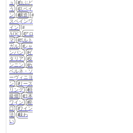
ュ
白ぶど
う
スペイ
ン
醸造
スペインワ
イン
AOC
アロ
マ
ポルト
ガル
シャ
ンパン
イ
タリア
タ
ンニン
カ
ベルネ・ソ
ーヴィニヨ
ン
リース
リング
特
級畑
日本
ワイン
辛
口
ワイン
法
味わ
い