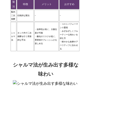
製
特徴
メリット
おすすめ
法
瓶内
二次
伝統的な製法
–
–
発酵
・コストパフォーマ
ンス重視
・効率性が高く、大量生
・みずみずしくフル
シャ
タンク内で二次
産が可能
ーティーな味わいを
ルマ
発酵を行う革新
・酸化のリスクが低く、
好む方
法
的な手法
果実味やフレッシュさを
・軽やかな食事やア
楽しめる
ペリティフに合わせ
る
シャルマ法が生み出す多様な
味わい