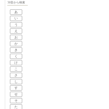
50音から検索
あ
い
う
え
お
か
き
く
け
こ
さ
し
す
せ
そ
た