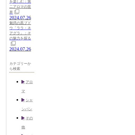
を楽しむ：第
二アロマの世
界
2024.07.26
魅惑の黒ブド
ウ「ララ・ネ
アグラ」：そ
の魅力を探る
2024.07.26
カテゴリーか
ら検索
アロ
マ
シャ
ンパン
その
他