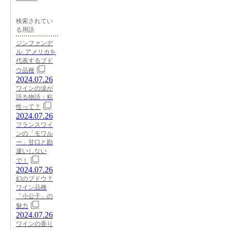
検索されてい
る用語
ジンファンデ
ル: アメリカを
代表するブド
ウ品種
2024.07.26
ワインの涙が
語る物語：粘
性って？
2024.07.26
フランスワイ
ンの「モワル
ー」甘口と勘
違いしない
で！
2024.07.26
幻のブドウ？
ワイン品種
「小公子」の
魅力
2024.07.26
ワインの香り