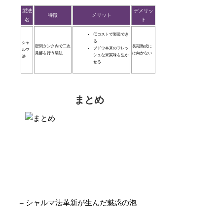
製法
デメリッ
特徴
メリット
名
ト
低コストで製造でき
る
シャ
密閉タンク内で二次
長期熟成に
ブドウ本来のフレッ
ルマ
発酵を行う製法
は向かない
シュな果実味を生か
法
せる
まとめ
– シャルマ法革新が生んだ魅惑の泡