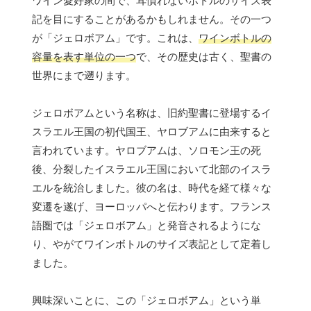
ワイン愛好家の間で、耳慣れないボトルのサイズ表
記を目にすることがあるかもしれません。その一つ
が「ジェロボアム」です。これは、
ワインボトルの
容量を表す単位の一つ
で、その歴史は古く、聖書の
世界にまで遡ります。
ジェロボアムという名称は、旧約聖書に登場するイ
スラエル王国の初代国王、ヤロブアムに由来すると
言われています。ヤロブアムは、ソロモン王の死
後、分裂したイスラエル王国において北部のイスラ
エルを統治しました。彼の名は、時代を経て様々な
変遷を遂げ、ヨーロッパへと伝わります。フランス
語圏では「ジェロボアム」と発音されるようにな
り、やがてワインボトルのサイズ表記として定着し
ました。
興味深いことに、この「ジェロボアム」という単