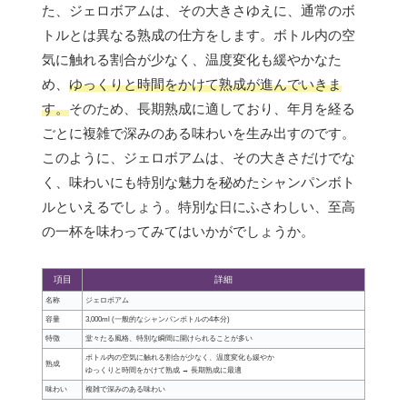
た、ジェロボアムは、その大きさゆえに、通常のボ
トルとは異なる熟成の仕方をします。ボトル内の空
気に触れる割合が少なく、温度変化も緩やかなた
め、
ゆっくりと時間をかけて熟成が進んでいきま
す。
そのため、長期熟成に適しており、年月を経る
ごとに複雑で深みのある味わいを生み出すのです。
このように、ジェロボアムは、その大きさだけでな
く、味わいにも特別な魅力を秘めたシャンパンボト
ルといえるでしょう。特別な日にふさわしい、至高
の一杯を味わってみてはいかがでしょうか。
項目
詳細
名称
ジェロボアム
容量
3,000ml (一般的なシャンパンボトルの4本分)
特徴
堂々たる風格、特別な瞬間に開けられることが多い
ボトル内の空気に触れる割合が少なく、温度変化も緩やか
熟成
ゆっくりと時間をかけて熟成 → 長期熟成に最適
味わい
複雑で深みのある味わい