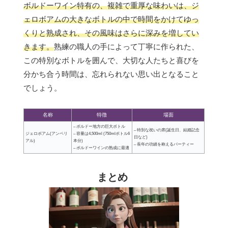
ボルドーワイン特有の、複雑で重厚な味わいは、ジ
ェロボアムの大きなボトルの中で時間をかけてゆっ
くりと熟成され、その風味はさらに深みを増してい
きます。
熟練の職人の手によって丁寧に作られた、
この特別なボトルを囲んで、大切な人たちと喜びを
分かち合う時間は、忘れられない思い出となること
でしょう。
名称
特徴
場面
– ボルドー地方の巨大ボトル
– 特別な祝いの席(誕生日、結婚記念
ジェロボアム(アンペリ
– 容量は4,500ml (750mlボトル6
日など)
アル)
本分)
– 長年の功績を称えるパーティー
– ボルドーワインの熟成に最適
まとめ