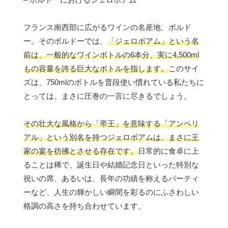
フランス南西部に広がるワインの名産地、ボルド
ー。そのボルドーでは、
「ジェロボアム」という名
前は、一般的なワインボトルの6本分、実に4,500ml
もの容量を誇る巨大なボトルを指します。
このサイ
ズは、750mlのボトルを普段使い慣れている私たちに
とっては、まさに圧巻の一言に尽きるでしょう。
その壮大な風格から「帝王」を意味する「アンペリ
アル」という別名を持つジェロボアムは、まさに王
家の宴を彷彿とさせる存在です。
日常的に食卓に上
ることは稀で、誕生日や結婚記念日といった特別な
祝いの席、あるいは、長年の功績を称えるパーティ
ーなど、人生の輝かしい瞬間を彩るのにふさわしい
格調の高さを持ち合わせています。