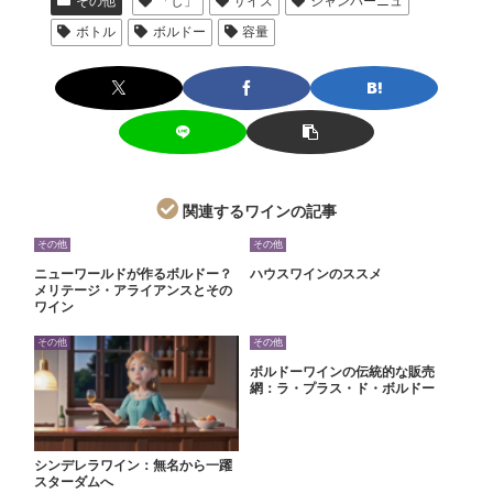
その他
「し」
サイズ
シャンパーニュ
ボトル
ボルドー
容量
関連するワインの記事
その他
その他
ニューワールドが作るボルドー？
ハウスワインのススメ
メリテージ・アライアンスとその
ワイン
その他
その他
ボルドーワインの伝統的な販売
網：ラ・プラス・ド・ボルドー
シンデレラワイン：無名から一躍
スターダムへ