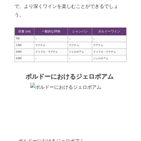
で、より深くワインを楽しむことができるでしょ
う。
容量 (ml)
一般的な呼称
シャンパン
ボルドーワイン
750
–
–
–
1,500
マグナム
マグナム
マグナム
3,000
ドゥブル・マグナム
ジェロボアム
ドゥブル・マグナム
4,500
–
–
ジェロボアム
ボルドーにおけるジェロボアム
– ボルドーにおけるジェロボアム