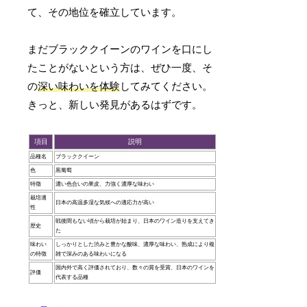
て、その地位を確立しています。
まだブラッククイーンのワインを口にし
たことがないという方は、ぜひ一度、そ
の
深い味わいを体験
してみてください。
きっと、新しい発見があるはずです。
項目
説明
品種名
ブラッククイーン
色
黒葡萄
特徴
濃い色合いの果皮、力強く濃厚な味わい
栽培適
日本の高温多湿な気候への適応力が高い
性
戦後間もない頃から栽培が始まり、日本のワイン造りを支えてき
歴史
た
味わい
しっかりとした渋みと豊かな酸味、濃厚な味わい、熟成により複
の特徴
雑で深みのある味わいになる
国内外で高く評価されており、数々の賞を受賞、日本のワインを
評価
代表する品種