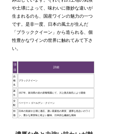
み出しています。それぞれの土地の気候
や土壌によって、味わいに微妙な違いが
生まれるのも、国産ワインの魅力の一つ
です。是非一度、日本の風土が生んだ
「ブラッククイーン」から造られる、個
性豊かなワインの世界に触れてみて下さ
い。
項
詳細
目
品
種
ブラッククイーン
名
誕
1927年、新潟県の岩の原葡萄園にて、川上善兵衛氏により開発
生
交
ベーリー × ゴールデン・クイーン
配
特
日本の気候や土壌に適応、濃い黒紫色の果実、濃厚な色合いのワイ
徴
ン、豊かな果実味と程よい酸味、日本的な繊細な風味