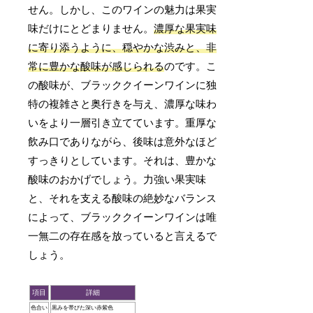
せん。しかし、このワインの魅力は果実
味だけにとどまりません。
濃厚な果実味
に寄り添うように、穏やかな渋みと、非
常に豊かな酸味が感じられる
のです。こ
の酸味が、ブラッククイーンワインに独
特の複雑さと奥行きを与え、濃厚な味わ
いをより一層引き立てています。重厚な
飲み口でありながら、後味は意外なほど
すっきりとしています。それは、豊かな
酸味のおかげでしょう。力強い果実味
と、それを支える酸味の絶妙なバランス
によって、ブラッククイーンワインは唯
一無二の存在感を放っていると言えるで
しょう。
項目
詳細
色合い
黒みを帯びた深い赤紫色