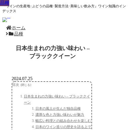
品種
品種
品種
品種
品種
品種
品種
品種
品種
『ワインの生産地･ぶどうの品種･製造方法･美味しい飲み方』ワイン知識のイン
デックス
ホーム
品種
日本生まれの力強い味わい –
ブラッククイーン
2024.07.25
目次
日本生まれの力強い味わい – ブラッククイ
ーン
日本の風土が生んだ独自品種
濃厚な色と力強い味わいが魅力
幅広い料理との組み合わせを楽しむ
日本のワイン造りの歴史を語る上で