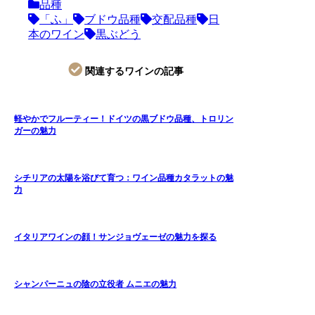
品種
「ふ」
ブドウ品種
交配品種
日
本のワイン
黒ぶどう
関連するワインの記事
軽やかでフルーティー！ドイツの黒ブドウ品種、トロリン
ガーの魅力
シチリアの太陽を浴びて育つ：ワイン品種カタラットの魅
力
イタリアワインの顔！サンジョヴェーゼの魅力を探る
シャンパーニュの陰の立役者 ムニエの魅力