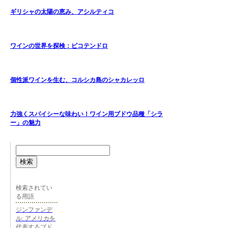
ギリシャの太陽の恵み、アシルティコ
ワインの世界を探検：ピコテンドロ
個性派ワインを生む、コルシカ島のシャカレッロ
力強くスパイシーな味わい！ワイン用ブドウ品種「シラ
ー」の魅力
検索
検索されてい
る用語
ジンファンデ
ル: アメリカを
代表するブド