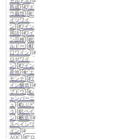
ャルドネ
熟成
ブド
ウ栽培
ド
イツワイ
ン
ワイン
用語
ワイ
ン品種
ボ
ルドー
甘
口ワイン
ロゼワイ
ン
ワイン
産地
ピエ
モンテ
ワ
イン醸造
ブドウ
シ
ャンパーニ
ュ
白ぶど
う
スペイ
ン
醸造
スペインワ
イン
AOC
アロ