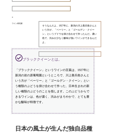
ワイン研究家
そうなんだよ。1927年に、新潟の川上善兵衛さんと
いう方が、「ベーリー」と「ゴールデン・クイー
ン」というブドウを掛け合わせて作ったんだ。濃い
色で、渋みが少なく酸味が強いワインができるんだ
よ。
ブラッククイーンとは。
「ブラッククイーン」というワインの言葉は、1927年に
新潟の岩の原葡萄園というところで、川上善兵衛さんと
いう方が「ベーリー」と「ゴールデン・クイーン」とい
う種類のぶどうを掛け合わせて作った、日本生まれの新
しい種類のぶどうのことを指します。このぶどうからで
きるワインは、色が濃く、渋みがまろやかで、とても豊
かな酸味が特徴です。
日本の風土が生んだ独自品種