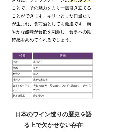
ことで、その魅力をより一層引き立てる
ことができます。キリッとした口当たり
が生まれ、食前酒としても最適です。爽
やかな酸味が食欲を刺激し、食事への期
待感を高めてくれるでしょう。
特徴
詳細
品種
黒ぶどう
産地
日本
色合い
深い
味わい
豊かな果実味
おすすめペアリ
和食（焼き鳥、照り焼き、ウナギの蒲焼き）、チーズ、
ング
ナッツ
飲み頃温度
少し冷やす
日本のワイン造りの歴史を語
る上で欠かせない存在