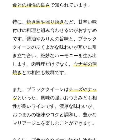
食との相性の良さ
で知られています。
特に、
焼き鳥や照り焼き
など、甘辛い味
付けの料理と組み合わせるのがおすすめ
です。醤油やみりんの旨味と、ブラック
クイーンのふくよかな味わいが互いに引
き立て合い、絶妙なハーモニーを生み出
します。肉料理だけでなく、
ウナギの蒲
焼き
との相性も抜群です。
また、ブラッククイーンは
チーズやナッ
ツ
といった、風味の強いおつまみとも相
性が良いワインです。濃厚な味わいが、
おつまみの塩味やコクと調和し、豊かな
マリアージュを楽しむことができます。
さらに、ブラッククイーンは
少し冷やす