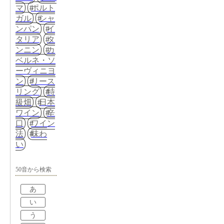
マ
ポルト
ガル
シャ
ンパン
イ
タリア
タ
ンニン
カ
ベルネ・ソ
ーヴィニヨ
ン
リース
リング
特
級畑
日本
ワイン
辛
口
ワイン
法
味わ
い
50音から検索
あ
い
う