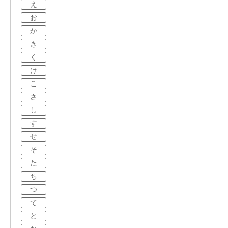
え
お
か
き
く
け
こ
さ
し
す
せ
そ
た
ち
つ
て
と