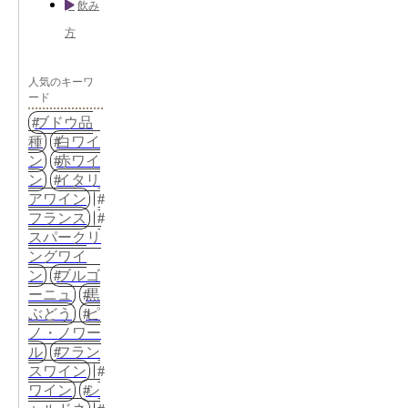
飲み
方
人気のキーワ
ード
ブドウ品
種
白ワイ
ン
赤ワイ
ン
イタリ
アワイン
フランス
スパークリ
ングワイ
ン
ブルゴ
ーニュ
黒
ぶどう
ピ
ノ・ノワー
ル
フラン
スワイン
ワイン
シ