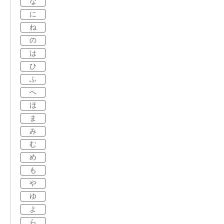
な
に
ね
の
は
ひ
ふ
へ
ほ
ま
み
む
め
も
や
ゆ
よ
ら