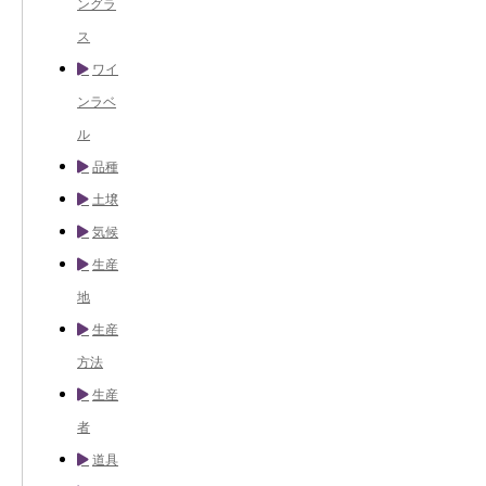
ングラ
ス
ワイ
ンラベ
ル
品種
土壌
気候
生産
地
生産
方法
生産
者
道具