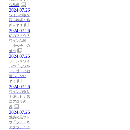
ウ品種
2024.07.26
ワインの涙が
語る物語：粘
性って？
2024.07.26
幻のブドウ？
ワイン品種
「小公子」の
魅力
2024.07.26
フランスワイ
ンの「モワル
ー」甘口と勘
違いしない
で！
2024.07.26
ワインの香り
を楽しむ：第
二アロマの世
界
2024.07.26
魅惑の黒ブド
ウ「ララ・ネ
アグラ」：そ