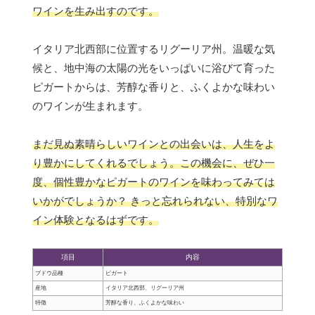
ワインを生み出すのです。
イタリア北西部に位置するリグーリア州。温暖な気
候と、地中海の太陽の光をいっぱいに浴びて育った
ピガートからは、芳醇な香りと、ふくよかな味わい
のワインが生まれます。
まだ見ぬ素晴らしいワインとの出会いは、人生をよ
り豊かにしてくれるでしょう。この機会に、ぜひ一
度、個性豊かなピガートのワインを味わってみては
いかがでしょうか？ きっと忘れられない、特別なワ
イン体験となるはずです。
項目
内容
ブドウ品種
ピガート
産地
イタリア北西部、リグーリア州
特徴
芳醇な香り、ふくよかな味わい