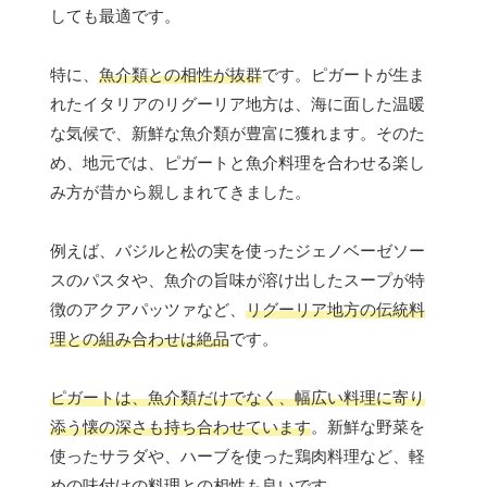
しても最適です。
特に、
魚介類との相性が抜群
です。ピガートが生ま
れたイタリアのリグーリア地方は、海に面した温暖
な気候で、新鮮な魚介類が豊富に獲れます。そのた
め、地元では、ピガートと魚介料理を合わせる楽し
み方が昔から親しまれてきました。
例えば、バジルと松の実を使ったジェノベーゼソー
スのパスタや、魚介の旨味が溶け出したスープが特
徴のアクアパッツァなど、
リグーリア地方の伝統料
理との組み合わせは絶品
です。
ピガートは、魚介類だけでなく、幅広い料理に寄り
添う懐の深さも持ち合わせています
。新鮮な野菜を
使ったサラダや、ハーブを使った鶏肉料理など、軽
めの味付けの料理との相性も良いです。