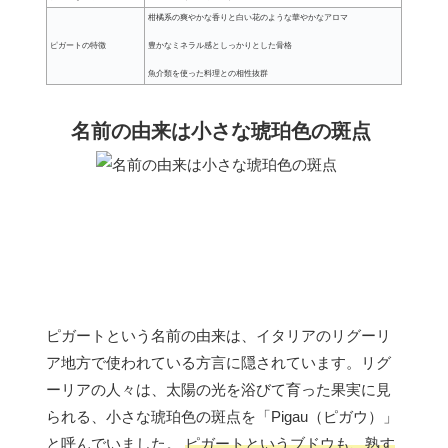
柑橘系の爽やかな香りと白い花のような華やかなアロマ
ピガートの特徴
豊かなミネラル感としっかりとした骨格
魚介類を使った料理との相性抜群
名前の由来は小さな琥珀色の斑点
ピガートという名前の由来は、イタリアのリグーリ
ア地方で使われている方言に隠されています。リグ
ーリアの人々は、太陽の光を浴びて育った果実に見
られる、小さな琥珀色の斑点を「Pigau（ピガウ）」
と呼んでいました。
ピガートというブドウも、熟す