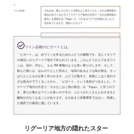
それはね、熟したピガートの実をよく見てごらん。小さな琥珀色の
ワイン研究家
斑点が出てくるだろう？リグーリア地方の方言で『小さな琥珀色の
斑点』を意味する『Pigau』が、そのままブドウの名前になったと
言われているんだ。面白いだろう？
ワイン品種のピガートとは。
「ピガート」は、白ワインを作るためのぶどうの種類です。主にイタリア
の海沿いのリグーリア地方で作られています。このぶどうからできるワイ
ンは、花や、洋なし、もも जैसे 果物のような良い香りがします。そして、
飲んだ後には、ほんのりとした苦みと、塩気のあるような味が残る、さっ
ぱりとしたものが多く作られます。ぶどうが熟すと、表面にこはく色の小
さな斑点がでてくることから、「ピガート」という名前がつきました。リ
グーリア地方の方言で「小さなこはく色の斑点」を「Pigau」と言うので
す。香りが豊かなワインが多いのですが、ぶどうがたくさんとれすぎると
酸味が少なくなることがあります。土があまり栄養豊富ではない、乾燥し
た場所での栽培に適しています。
リグーリア地方の隠れたスター