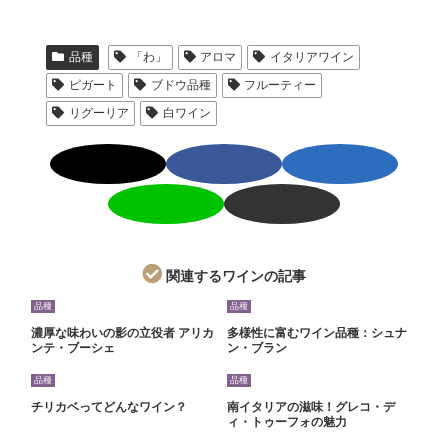
品種
「わ」
アロマ
イタリアワイン
ピガート
ブドウ品種
フルーティー
リグーリア
白ワイン
関連するワインの記事
品種
品種
濃厚な味わいの影の立役者 アリカ
多様性に富むワイン品種：シュナ
ンテ・ブーシェ
ン・ブラン
品種
品種
チリカベってどんなワイン？
南イタリアの滋味！グレコ・デ
ィ・トゥーフォの魅力