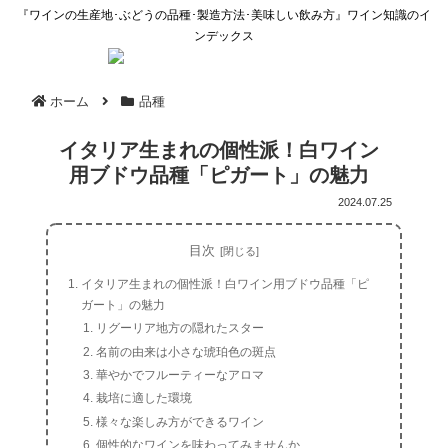
『ワインの生産地･ぶどうの品種･製造方法･美味しい飲み方』ワイン知識のイ
ンデックス
ホーム
品種
イタリア生まれの個性派！白ワイン
用ブドウ品種「ピガート」の魅力
2024.07.25
目次
イタリア生まれの個性派！白ワイン用ブドウ品種「ピ
ガート」の魅力
リグーリア地方の隠れたスター
名前の由来は小さな琥珀色の斑点
華やかでフルーティーなアロマ
栽培に適した環境
様々な楽しみ方ができるワイン
個性的なワインを味わってみませんか