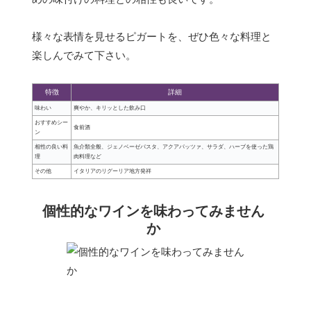
様々な表情を見せるピガートを、ぜひ色々な料理と
楽しんでみて下さい。
特徴
詳細
味わい
爽やか、キリッとした飲み口
おすすめシー
食前酒
ン
相性の良い料
魚介類全般、ジェノベーゼパスタ、アクアパッツァ、サラダ、ハーブを使った鶏
理
肉料理など
その他
イタリアのリグーリア地方発祥
個性的なワインを味わってみません
か