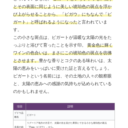
とその表面に同じように美しい琥珀色の斑点を浮か
び上がらせることから、「ピガウ」にちなんで「ピ
ガート」と呼ばれるようになった
と言われていま
す。
この小さな斑点は、ピガートが温暖な太陽の光をた
っぷりと浴びて育ったことを示す印。
黄金色に輝く
ワインの色合いは、まさにこの琥珀色の斑点を彷彿
とさせます。
豊かな香りとコクのある味わいは、太
陽の恵みをいっぱいに受けた証と言えるでしょう。
ピガートという名前には、その土地の人々の観察眼
と、太陽の恵みへの感謝の気持ちが込められている
のかもしれません。
項目
説明
ブドウ品
ピガート
種名
リグーリア地方の方言で、太陽の光を浴びた果実にできる小さな琥珀色の斑点
名前の由
「Pigau（ピガウ）」から。