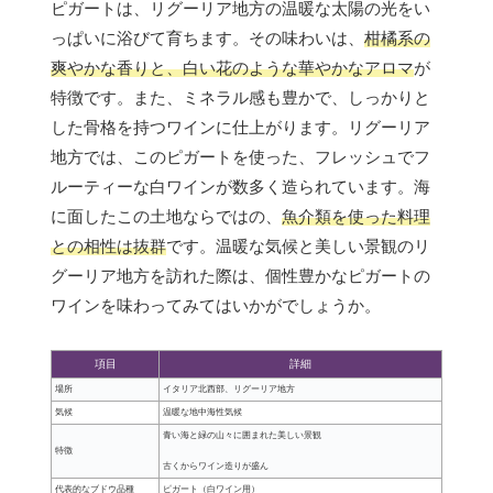
ピガートは、リグーリア地方の温暖な太陽の光をい
っぱいに浴びて育ちます。その味わいは、
柑橘系の
爽やかな香りと、白い花のような華やかなアロマ
が
特徴です。また、ミネラル感も豊かで、しっかりと
した骨格を持つワインに仕上がります。リグーリア
地方では、このピガートを使った、フレッシュでフ
ルーティーな白ワインが数多く造られています。海
に面したこの土地ならではの、
魚介類を使った料理
との相性は抜群
です。温暖な気候と美しい景観のリ
グーリア地方を訪れた際は、個性豊かなピガートの
ワインを味わってみてはいかがでしょうか。
項目
詳細
場所
イタリア北西部、リグーリア地方
気候
温暖な地中海性気候
青い海と緑の山々に囲まれた美しい景観
特徴
古くからワイン造りが盛ん
代表的なブドウ品種
ピガート（白ワイン用）