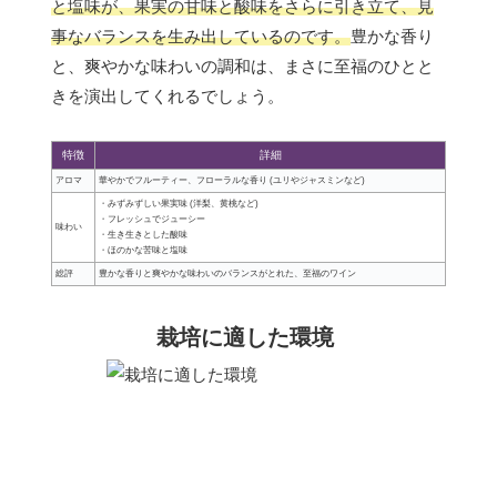
と塩味が、果実の甘味と酸味をさらに引き立て、見
事なバランスを生み出しているのです。
豊かな香り
と、爽やかな味わいの調和は、まさに至福のひとと
きを演出してくれるでしょう。
特徴
詳細
アロマ
華やかでフルーティー、フローラルな香り (ユリやジャスミンなど)
・みずみずしい果実味 (洋梨、黄桃など)
・フレッシュでジューシー
味わい
・生き生きとした酸味
・ほのかな苦味と塩味
総評
豊かな香りと爽やかな味わいのバランスがとれた、至福のワイン
栽培に適した環境