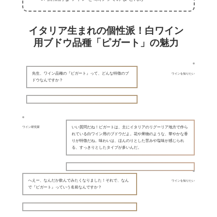
イタリア生まれの個性派！白ワイン
用ブドウ品種「ピガート」の魅力
先生、ワイン品種の『ピガート』って、どんな特徴のブ
ワインを知りたい
ドウなんですか？
いい質問だね！ピガートは、主にイタリアのリグーリア地方で作ら
ワイン研究家
れている白ワイン用のブドウだよ。花や果物のような、華やかな香
りが特徴だね。味わいは、ほんのりとした苦みや塩味が感じられ
る、すっきりとしたタイプが多いんだ。
へえー、なんだか飲んでみたくなりました！それで、なん
ワインを知りたい
で『ピガート』っていう名前なんですか？