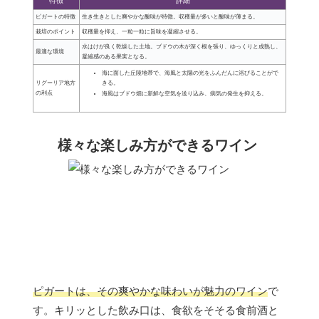
特徴
詳細
ピガートの特徴
生き生きとした爽やかな酸味が特徴。収穫量が多いと酸味が薄まる。
栽培のポイント
収穫量を抑え、一粒一粒に旨味を凝縮させる。
水はけが良く乾燥した土地。ブドウの木が深く根を張り、ゆっくりと成熟し、
最適な環境
凝縮感のある果実となる。
海に面した丘陵地帯で、海風と太陽の光をふんだんに浴びることがで
きる。
リグーリア地方
の利点
海風はブドウ畑に新鮮な空気を送り込み、病気の発生を抑える。
様々な楽しみ方ができるワイン
ピガートは、その爽やかな味わいが魅力のワイン
で
す。キリッとした飲み口は、食欲をそそる食前酒と