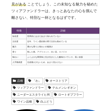
見がある
ことでしょう。この未知なる魅力を秘めた
ツィアファンドラーは、きっとあなたの心を掴んで
離さない、特別な一杯となるはずです。
特徴
詳細
知名度
世界的にはまだあまり知られていない
注目度
近年、ワイン愛好家の間で注目を集めている
魅力
豊かな香りと味わいの複雑さ
香り
熟した桃、アプリコット、白い花、スパイス
味わい
ふくよかな果実味と生き生きとした酸味のバランス、長い余韻
入手難易度
生産量が少ないため、あまり見かけない
品種
「わ」
オーストリア
ツィアファンドラー
テルメンレギオン
ニーダーエスタライヒ州
ロートギプフラー
ワイン品種
白ぶどう