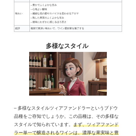
– 豊かでふくよかな甘み
– 心地よい酸味
味わい
– 繊細な花の蜜やスパイスを思わせるアロマ
– 熟した果実のふくよかな甘み
– 後味にわずかに感じるほろ苦さ
総評
複雑で奥深い味わいで、ワイン愛好家を魅了する
多様なスタイル
– 多様なスタイルツィアファンドラーというブドウ
品種をご存知でしょうか。この品種は、その多様な
スタイルで知られています。
まず、ツィアファンド
ラー単一で醸造されるワインは、濃厚な果実味と豊