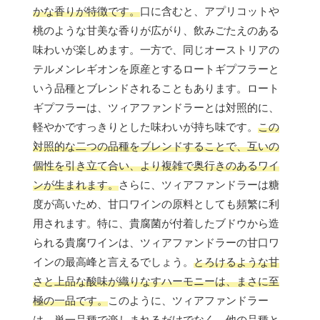
かな香りが特徴です。
口に含むと、アプリコットや
桃のような甘美な香りが広がり、飲みごたえのある
味わいが楽しめます。一方で、同じオーストリアの
テルメンレギオンを原産とするロートギプフラーと
いう品種とブレンドされることもあります。ロート
ギプフラーは、ツィアファンドラーとは対照的に、
軽やかですっきりとした味わいが持ち味です。
この
対照的な二つの品種をブレンドすることで、互いの
個性を引き立て合い、より複雑で奥行きのあるワイ
ンが生まれます。
さらに、ツィアファンドラーは糖
度が高いため、甘口ワインの原料としても頻繁に利
用されます。特に、貴腐菌が付着したブドウから造
られる貴腐ワインは、ツィアファンドラーの甘口ワ
インの最高峰と言えるでしょう。
とろけるような甘
さと上品な酸味が織りなすハーモニーは、まさに至
極の一品です。
このように、ツィアファンドラー
は、単一品種で楽しまれるだけでなく、他の品種と