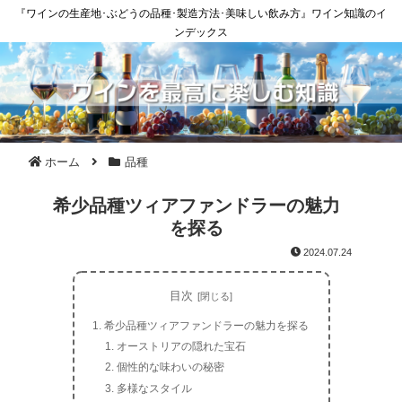
『ワインの生産地･ぶどうの品種･製造方法･美味しい飲み方』ワイン知識のイ
ンデックス
ホーム
品種
希少品種ツィアファンドラーの魅力
を探る
2024.07.24
目次
希少品種ツィアファンドラーの魅力を探る
オーストリアの隠れた宝石
個性的な味わいの秘密
多様なスタイル