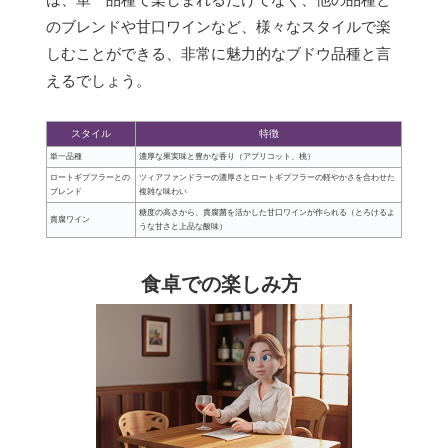
のブレンドや甘口ワインなど、様々なスタイルで楽
しむことができる、非常に魅力的なブドウ品種と言
えるでしょう。
スタイル
特徴
単一品種
濃厚な果実味と豊かな香り（アプリコット、桃）
ロートギプフラーとの
ツィアファンドラーの濃厚さとロートギプフラーの軽やかさを合わせた
ブレンド
複雑な味わい
糖度の高さから、貴腐菌を活かした甘口ワインが作られる（とろけるよ
貴腐ワイン
うな甘さと上品な酸味）
食卓での楽しみ方