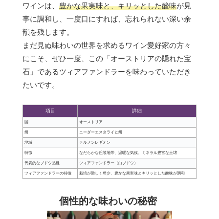
ワインは、
豊かな果実味と、キリッとした酸味
が見
事に調和し、一度口にすれば、忘れられない深い余
韻を残します。
まだ見ぬ味わいの世界を求めるワイン愛好家の方々
にこそ、ぜひ一度、この「オーストリアの隠れた宝
石」であるツィアファンドラーを味わっていただき
たいです。
項目
詳細
国
オーストリア
州
ニーダーエスタライヒ州
地域
テルメンレギオン
特徴
なだらかな丘陵地帯、温暖な気候、ミネラル豊富な土壌
代表的なブドウ品種
ツィアファンドラー（白ブドウ）
ツィアファンドラーの特徴
栽培が難しく希少、豊かな果実味とキリッとした酸味が調和
個性的な味わいの秘密