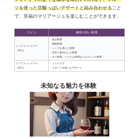
ツを使った甘酸っぱいデザートと組み合わせる
こと
で、至福のマリアージュを楽しむことができます。
ワイン
相性の良い料理
・魚介料理
・鶏肉料理
ツィアファンドラー
・ハーブを用いた料理
（辛口）
・甘辛く味付けした料理
・タイ料理、ベトナム料理などエスニック料理
ツィアファンドラー
・フォアグラ
（甘口）
・フルーツを使ったデザート
未知なる魅力を体験