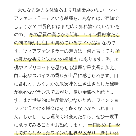
– 未知なる魅力を体験あまり耳馴染みのない「ツィ
アファンドラー」という品種を、あなたはご存知で
しょうか？ 世界的にはまだ広く知れ渡っていないも
のの、
その品質の高さから近年、ワイン愛好家たち
の間で静かに注目を集めているブドウ品種
なので
す。ツィアファンドラーの魅力は、何と言っても
そ
の豊かな香りと味わいの複雑さ
にあります。熟した
桃やアプリコットを思わせる濃厚な果実香に加え、
白い花やスパイスの香りが上品に感じられます。口
に含むと、ふくよかな果実味と生き生きとした酸味
が絶妙なバランスで広がり、長い余韻へと続きま
す。まだ世界的に生産量が少ないため、ワインショ
ップで見かける機会はそう多くないかもしれませ
ん。しかし、もし運良く出会えたなら、ぜひ一度手
に取ってみることをお勧めします。
一口飲めば、今
まで知らなかったワインの世界が広がり、新しい発