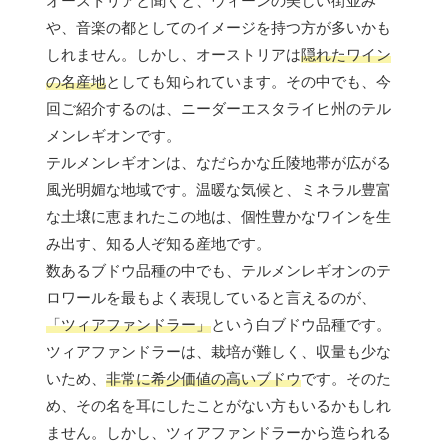
オーストリアと聞くと、ウィーンの美しい街並み
や、音楽の都としてのイメージを持つ方が多いかも
しれません。しかし、オーストリアは
隠れたワイン
の名産地
としても知られています。その中でも、今
回ご紹介するのは、ニーダーエスタライヒ州のテル
メンレギオンです。
テルメンレギオンは、なだらかな丘陵地帯が広がる
風光明媚な地域です。温暖な気候と、ミネラル豊富
な土壌に恵まれたこの地は、個性豊かなワインを生
み出す、知る人ぞ知る産地です。
数あるブドウ品種の中でも、テルメンレギオンのテ
ロワールを最もよく表現していると言えるのが、
「ツィアファンドラー」
という白ブドウ品種です。
ツィアファンドラーは、栽培が難しく、収量も少な
いため、
非常に希少価値の高いブドウ
です。そのた
め、その名を耳にしたことがない方もいるかもしれ
ません。しかし、ツィアファンドラーから造られる