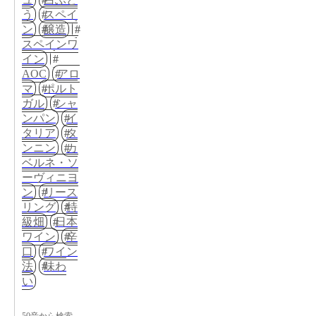
う
スペイ
ン
醸造
スペインワ
イン
AOC
アロ
マ
ポルト
ガル
シャ
ンパン
イ
タリア
タ
ンニン
カ
ベルネ・ソ
ーヴィニヨ
ン
リース
リング
特
級畑
日本
ワイン
辛
口
ワイン
法
味わ
い