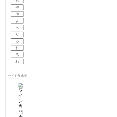
も
や
ゆ
よ
ら
り
る
れ
ろ
わ
サイト作成者