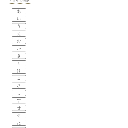
50音から検索
あ
い
う
え
お
か
き
く
け
こ
さ
し
す
せ
そ
た