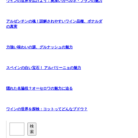
ワインの世界を広げよう：奥深いカベルネ・フランの魅力
アルゼンチンの魂！誤解されやすいワイン品種、ボナルダ
の真実
力強い味わいの源、グルナッシュの魅力
スペインの白い宝石！ アルバリーニョの魅力
隠れた名脇役？オーセロワの魅力に迫る
ワインの世界を探検：コットってどんなブドウ？
検
索