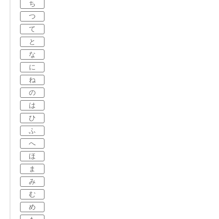
ち
つ
て
と
な
に
ね
の
は
ひ
ふ
へ
ほ
ま
み
む
め