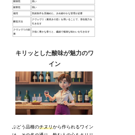
耐病性
高い
耐寒性
弱い
栽培
気候条件を見極めた、きめ細やかな管理が必要
クヴェヴリ（素焼きの壺）を用いることで、潜在能力を
醸造方法
引き出す
クヴェヴリの効
力強く豊かな香りと、繊細で複雑な味わいを引き出す
果
キリッとした酸味が魅力のワ
イン
ぶどう品種の
チヌリ
から作られるワイン
は、その名の通り、
飲む人の心をキリリ