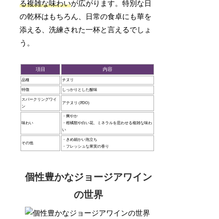
る複雑な味わい
が広がります。特別な日
の乾杯はもちろん、日常の食卓にも華を
添える、洗練された一杯と言えるでしょ
う。
項目
内容
品種
チヌリ
特徴
しっかりとした酸味
スパークリングワイ
アテヌリ (PDO)
ン
・爽やか
味わい
・柑橘類や白い花、ミネラルを思わせる複雑な味わ
い
・きめ細かい泡立ち
その他
・フレッシュな果実の香り
個性豊かなジョージアワイン
の世界