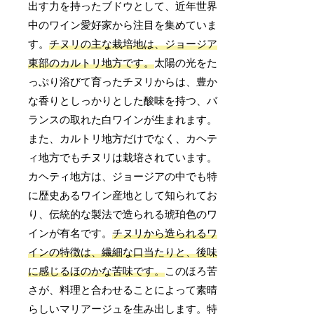
出す力を持ったブドウとして、近年世界
中のワイン愛好家から注目を集めていま
す。
チヌリの主な栽培地は、ジョージア
東部のカルトリ地方です。
太陽の光をた
っぷり浴びて育ったチヌリからは、豊か
な香りとしっかりとした酸味を持つ、バ
ランスの取れた白ワインが生まれます。
また、カルトリ地方だけでなく、カヘテ
ィ地方でもチヌリは栽培されています。
カヘティ地方は、ジョージアの中でも特
に歴史あるワイン産地として知られてお
り、伝統的な製法で造られる琥珀色のワ
インが有名です。
チヌリから造られるワ
インの特徴は、繊細な口当たりと、後味
に感じるほのかな苦味です。
このほろ苦
さが、料理と合わせることによって素晴
らしいマリアージュを生み出します。特