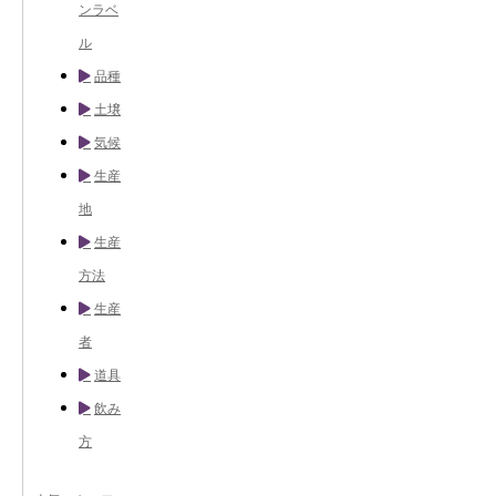
ンラベ
ル
品種
土壌
気候
生産
地
生産
方法
生産
者
道具
飲み
方