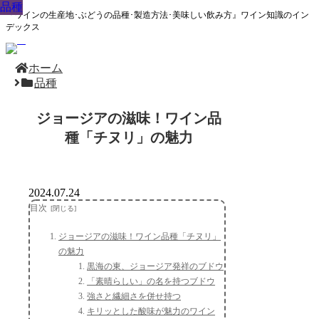
品種
品種
品種
品種
品種
品種
品種
品種
品種
『ワインの生産地･ぶどうの品種･製造方法･美味しい飲み方』ワイン知識のイン
デックス
ホーム
品種
ジョージアの滋味！ワイン品
種「チヌリ」の魅力
2024.07.24
目次
ジョージアの滋味！ワイン品種「チヌリ」
の魅力
黒海の東、ジョージア発祥のブドウ
「素晴らしい」の名を持つブドウ
強さと繊細さを併せ持つ
キリッとした酸味が魅力のワイン