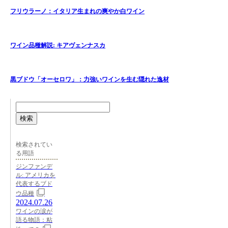
フリウラーノ：イタリア生まれの爽やか白ワイン
ワイン品種解説: キアヴェンナスカ
黒ブドウ「オーセロワ」：力強いワインを生む隠れた逸材
検索
検索されてい
る用語
ジンファンデ
ル: アメリカを
代表するブド
ウ品種
2024.07.26
ワインの涙が
語る物語：粘