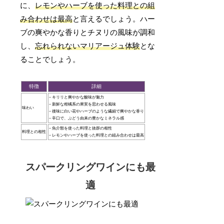
に、
レモンやハーブを使った料理との組
み合わせは最高
と言えるでしょう。ハー
ブの爽やかな香りとチヌリの風味が調和
し、
忘れられないマリアージュ体験
とな
ることでしょう。
特徴
詳細
– キリリと爽やかな酸味が魅力
– 新鮮な柑橘系の果実を思わせる風味
味わい
– 後味に白い花やハーブのような繊細で爽やかな香り
– 辛口で、ぶどう由来の豊かなミネラル感
– 魚介類を使った料理と抜群の相性
料理との相性
– レモンやハーブを使った料理との組み合わせは最高
スパークリングワインにも最
適