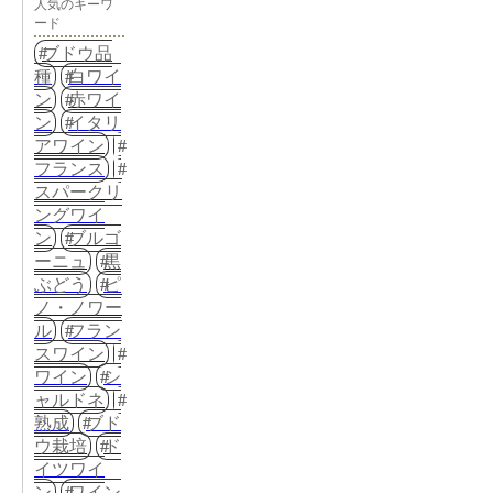
人気のキーワ
ード
ブドウ品
種
白ワイ
ン
赤ワイ
ン
イタリ
アワイン
フランス
スパークリ
ングワイ
ン
ブルゴ
ーニュ
黒
ぶどう
ピ
ノ・ノワー
ル
フラン
スワイン
ワイン
シ
ャルドネ
熟成
ブド
ウ栽培
ド
イツワイ
ン
ワイン