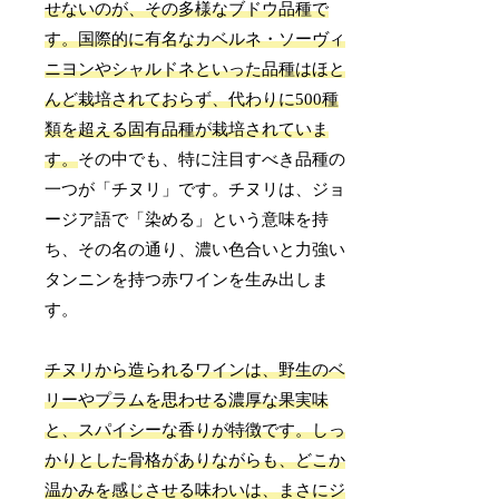
せないのが、その多様なブドウ品種で
す。国際的に有名なカベルネ・ソーヴィ
ニヨンやシャルドネといった品種はほと
んど栽培されておらず、代わりに500種
類を超える固有品種が栽培されていま
す。
その中でも、特に注目すべき品種の
一つが「チヌリ」です。チヌリは、ジョ
ージア語で「染める」という意味を持
ち、その名の通り、濃い色合いと力強い
タンニンを持つ赤ワインを生み出しま
す。
チヌリから造られるワインは、野生のベ
リーやプラムを思わせる濃厚な果実味
と、スパイシーな香りが特徴です。しっ
かりとした骨格がありながらも、どこか
温かみを感じさせる味わいは、まさにジ