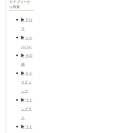
カテゴリーか
ら検索
アロ
マ
シャ
ンパン
その
他
テイ
スティ
ング
ワイ
ングラ
ス
ワイ