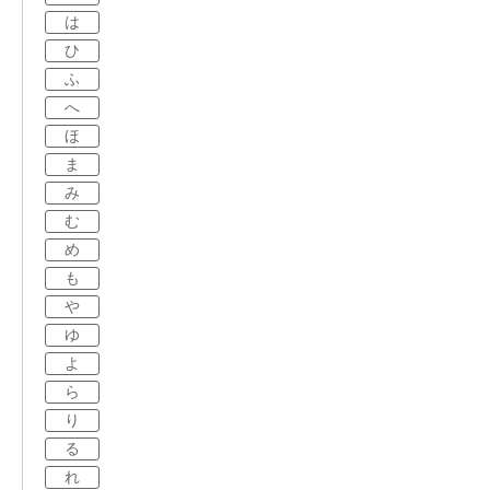
は
ひ
ふ
へ
ほ
ま
み
む
め
も
や
ゆ
よ
ら
り
る
れ