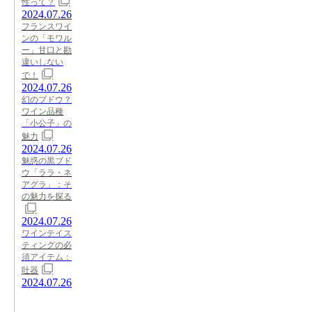
性って？
2024.07.26
フランスワイ
ンの「モワル
ー」甘口と勘
違いしない
で！
2024.07.26
幻のブドウ？
ワイン品種
「小公子」の
魅力
2024.07.26
魅惑の黒ブド
ウ「ララ・ネ
アグラ」：そ
の魅力を探る
2024.07.26
ワインテイス
ティングの必
須アイテム：
吐器
2024.07.26