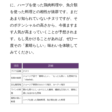
に、ハーブを使った鶏肉料理や、魚介類
を使った料理との相性が抜群です。まだ
あまり知られていないチヌリですが、そ
のポテンシャルの高さから、今後ますま
す人気が高まっていくことが予想されま
す。もし見かけることがあれば、ぜひ一
度その「素晴らしい」味わいを体験して
みてください。
項目
詳細
ブドウ品種
チヌリ
ジョージア語で「素晴らしい」「もっとも良い」を意味する
名前の由来
「chinebuli」
主な栽培地
ジョージア東部のカルトリ地方、カヘティ地方
ワインの特
豊かな香りとしっかりとした酸味、繊細な口当たり、後味に
徴
感じるほのかな苦味
相性の良い
ハーブを使った鶏肉料理、魚介類を使った料理
料理