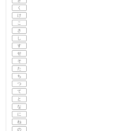
き
く
け
こ
さ
し
す
せ
そ
た
ち
つ
て
と
な
に
ね
の