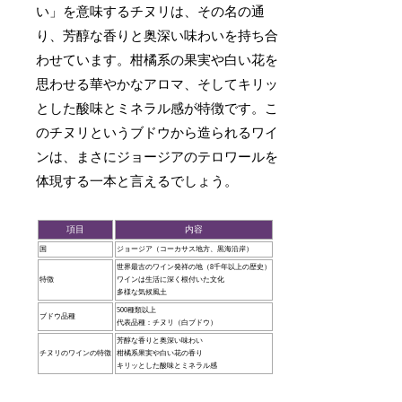
い」を意味するチヌリは、その名の通
り、芳醇な香りと奥深い味わいを持ち合
わせています。柑橘系の果実や白い花を
思わせる華やかなアロマ、そしてキリッ
とした酸味とミネラル感が特徴です。こ
のチヌリというブドウから造られるワイ
ンは、まさにジョージアのテロワールを
体現する一本と言えるでしょう。
項目
内容
国
ジョージア（コーカサス地方、黒海沿岸）
世界最古のワイン発祥の地（8千年以上の歴史）
特徴
ワインは生活に深く根付いた文化
多様な気候風土
500種類以上
ブドウ品種
代表品種：チヌリ（白ブドウ）
芳醇な香りと奥深い味わい
チヌリのワインの特徴
柑橘系果実や白い花の香り
キリッとした酸味とミネラル感