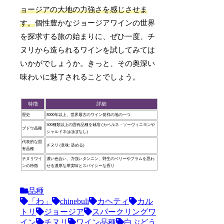
ョージアの大地の力強さを感じさせま
す。
個性豊かなジョージアワインの世界
を探求する旅の始まりに、ぜひ一度、チ
ヌリから造られるワインを試してみては
いかがでしょうか。きっと、その奥深い
味わいに魅了されることでしょう。
特徴
詳細
歴史
8000年以上、世界最古のワイン発祥の地の一つ
500種類以上の固有品種を栽培 (カベルネ・ソーヴィニヨンや
ブドウ品種
シャルドネはほぼなし)
代表的な固
チヌリ (意味: 染める)
有品種
チヌリワイ
濃い色合い、力強いタンニン、野生のベリーやプラムを思わ
ンの特徴
せる濃厚な果実味とスパイシーな香り
品種
「わ」
chinebuli
カヘティ
カル
トリ
ジョージア
スパークリングワ
イン
チヌリ
ワイン品種
白ぶどう