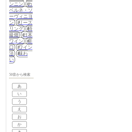
ンニン
カ
ベルネ・ソ
ーヴィニヨ
ン
リース
リング
特
級畑
日本
ワイン
辛
口
ワイン
法
味わ
い
50音から検索
あ
い
う
え
お
か