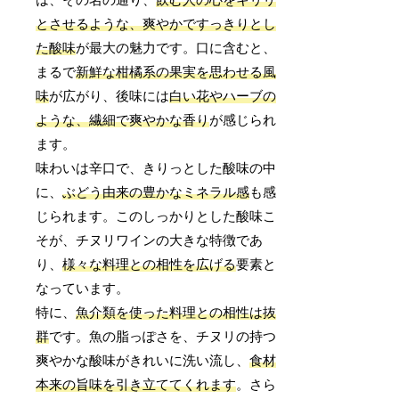
とさせるような、爽やかですっきりとし
た酸味
が最大の魅力です。口に含むと、
まるで
新鮮な柑橘系の果実を思わせる風
味
が広がり、後味には
白い花やハーブの
ような、繊細で爽やかな香り
が感じられ
ます。
味わいは辛口で、きりっとした酸味の中
に、
ぶどう由来の豊かなミネラル感
も感
じられます。このしっかりとした酸味こ
そが、チヌリワインの大きな特徴であ
り、
様々な料理との相性を広げる
要素と
なっています。
特に、
魚介類を使った料理との相性は抜
群
です。魚の脂っぽさを、チヌリの持つ
爽やかな酸味がきれいに洗い流し、
食材
本来の旨味を引き立ててくれます
。さら