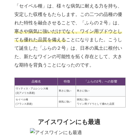
「セイベル種」は、様々な病気に耐える力を持ち、
安定した収穫をもたらします。この二つの品種の優
れた特性を融合させることで、「ふらの２号」は、
寒さや病気に強いだけでなく、ワイン用ブドウとし
ても優れた品質を備える
ことになりました。こうし
て誕生した「ふらの２号」は、日本の風土に根付い
た、新たなワインの可能性を拓く存在として、大き
な期待を背負うことになったのです。
品種名
特徴
「ふらの2号」への影響
ヴィティス・アムレンシス種
寒さに強い
寒さに強い
(北アメリカ原産)
セイベル種
病気に強い
病気に強い
(フランス原産)
ワイン用ブドウとして優れた品質
アイスワインにも最適