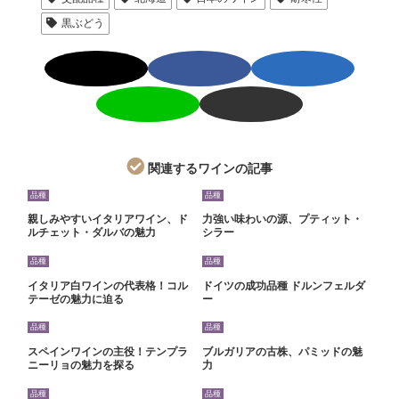
黒ぶどう
関連するワインの記事
品種
品種
親しみやすいイタリアワイン、ド
力強い味わいの源、プティット・
ルチェット・ダルバの魅力
シラー
品種
品種
イタリア白ワインの代表格！コル
ドイツの成功品種 ドルンフェルダ
テーゼの魅力に迫る
ー
品種
品種
スペインワインの主役！テンプラ
ブルガリアの古株、パミッドの魅
ニーリョの魅力を探る
力
品種
品種