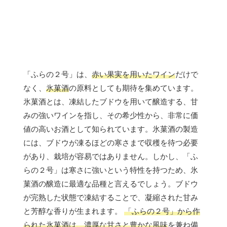
「ふらの２号」は、
赤い果実を用いたワイン
だけで
なく、
氷菓酒
の原料としても期待を集めています。
氷菓酒とは、凍結したブドウを用いて醸造する、甘
みの強いワインを指し、その希少性から、非常に価
値の高いお酒として知られています。氷菓酒の製造
には、ブドウが凍るほどの寒さまで収穫を待つ必要
があり、栽培が容易ではありません。しかし、「ふ
らの２号」は寒さに強いという特性を持つため、氷
菓酒の醸造に最適な品種と言えるでしょう。ブドウ
が完熟した状態で凍結することで、凝縮された甘み
と芳醇な香りが生まれます。
「ふらの２号」から作
られた氷菓酒は、濃厚な甘さと豊かな風味
を兼ね備