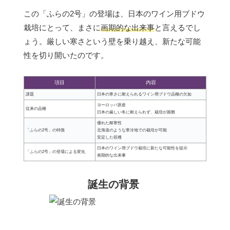
この「ふらの2号」の登場は、日本のワイン用ブドウ
栽培にとって、まさに
画期的な出来事
と言えるでし
ょう。厳しい寒さという壁を乗り越え、新たな可能
性を切り開いたのです。
項目
内容
課題
日本の寒さに耐えられるワイン用ブドウ品種の欠如
ヨーロッパ原産
従来の品種
日本の厳しい冬に耐えられず、栽培が困難
優れた耐寒性
「ふらの2号」の特徴
北海道のような寒冷地での栽培が可能
安定した収穫
日本のワイン用ブドウ栽培に新たな可能性を提示
「ふらの2号」の登場による変化
画期的な出来事
誕生の背景