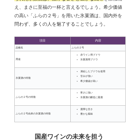
え、まさに至福の一杯と言えるでしょう。希少価値
の高い「ふらの２号」を用いた氷菓酒は、国内外を
問わず、多くの人を魅了することでしょう。
項目
内容
品種名
ふらの２号
赤ワイン用ブドウ
用途
氷菓酒用ブドウ
凍結したブドウを使用
甘みが強い
氷菓酒の特徴
希少価値が高い
寒さに強い
ふらの２号の特徴
氷菓酒の醸造に最適
濃厚な甘さ
ふらの２号由来の氷菓酒の特徴
豊かな風味
国産ワインの未来を担う