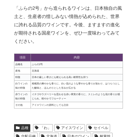
「ふらの2号」から造られるワインは、日本独自の風
土と、生産者の惜しみない情熱が込められた、世界
に誇れる品質のワインです。今後、ますますの進化
が期待される国産ワインを、ぜひ一度味わってみて
ください。
項目
内容
品種名
ふらの2号
産地
北海道
特徴
日本の厳しい寒さにも耐えられる高い耐寒性を持つ
白ワインの
柑橘系の爽やかな香りに、白い花のような華やかな香りが加わり、はつらつとし
味の特徴
た酸味と、ほんのりとした甘みが広がる
赤ワインの
イチゴやラズベリーを思わせる赤い果実の香りに、スミレのような花の香りが感
味の特徴
じられ、軽やかでフルーティー
その他
アイスワインの原料としても注目
品種
「わ」
アイスワイン
セイベル
交配品種
北海道
日本のワイン
耐寒性