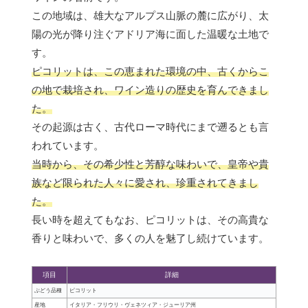
この地域は、雄大なアルプス山脈の麓に広がり、太
陽の光が降り注ぐアドリア海に面した温暖な土地で
す。
ピコリットは、この恵まれた環境の中、古くからこ
の地で栽培され、ワイン造りの歴史を育んできまし
た。
その起源は古く、古代ローマ時代にまで遡るとも言
われています。
当時から、その希少性と芳醇な味わいで、皇帝や貴
族など限られた人々に愛され、珍重されてきまし
た。
長い時を超えてもなお、ピコリットは、その高貴な
香りと味わいで、多くの人を魅了し続けています。
項目
詳細
ぶどう品種
ピコリット
産地
イタリア・フリウリ・ヴェネツィア・ジューリア州