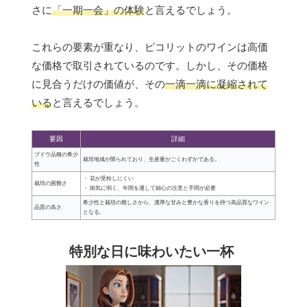
さに
「一期一会」の体験
と言えるでしょう。
これらの要素が重なり、ピコリットのワインは高価
な価格で取引されているのです。しかし、その価格
に見合うだけの価値が、その
一滴一滴に凝縮されて
いる
と言えるでしょう。
要因
詳細
ブドウ品種の希少
栽培地域が限られており、生産量がごくわずかである。
性
・ 花が受粉しにくい
栽培の困難さ
・ 病気に弱く、年間を通して細心の注意と手間が必要
希少性と栽培の難しさから、濃厚な甘みと豊かな香りを持つ高品質なワイン
品質の高さ
となる。
特別な日に味わいたい一杯