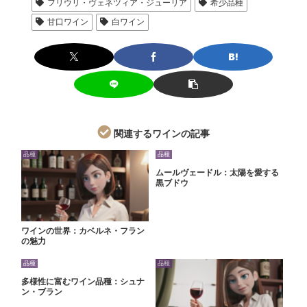
フリウリ・ヴェネツィア・ジューリア
希少品種
甘口ワイン
白ワイン
関連するワインの記事
品種
品種
ムールヴェードル：太陽を愛する
黒ブドウ
ワインの世界：カベルネ・フラン
の魅力
品種
品種
多様性に富むワイン品種：シュナ
ン・ブラン