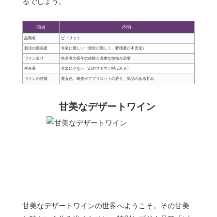
るでしょう。
項目
内容
品種名
ピコリット
栽培の難易度
非常に難しい（受粉が難しく、収穫量が不安定）
ワイン造り
生産者の長年の経験と高度な技術が必要
生産量
非常に少ない（幻のブドウと呼ばれる）
ワインの特徴
黄金色、蜂蜜やアプリコットの香り、気品のある甘み
甘美なデザートワイン
甘美なデザートワインの世界へようこそ。その甘美