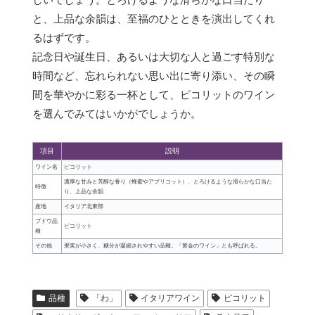
と、上品な余韻は、至福のひとときを演出してくれ
るはずです。
記念日や誕生日、あるいは大切な人と過ごす特別な
時間など、忘れられない思い出に寄り添い、その瞬
間を華やかに彩る一杯として、ピコリットのワイン
を選んでみてはいかがでしょうか。
項目
説明
ワイン名
ピコリット
濃厚な甘みと芳醇な香り（蜂蜜やアプリコット）、とろけるような滑らかな口当た
特徴
り、上品な余韻
産地
イタリア北東部
ブドウ品
ピコリット
種
その他
果実が小さく、糖分が凝縮されやすい品種。「黄金のワイン」とも呼ばれる。
品種
「わ」
イタリアワイン
ピコリット