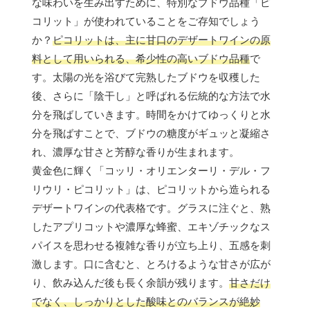
な味わいを生み出すために、特別なブドウ品種「ピ
コリット」が使われていることをご存知でしょう
か？
ピコリットは、主に甘口のデザートワインの原
料として用いられる、希少性の高いブドウ品種
で
す。太陽の光を浴びて完熟したブドウを収穫した
後、さらに「陰干し」と呼ばれる伝統的な方法で水
分を飛ばしていきます。時間をかけてゆっくりと水
分を飛ばすことで、ブドウの糖度がギュッと凝縮さ
れ、濃厚な甘さと芳醇な香りが生まれます。
黄金色に輝く「コッリ・オリエンターリ・デル・フ
リウリ・ピコリット」は、ピコリットから造られる
デザートワインの代表格です。グラスに注ぐと、熟
したアプリコットや濃厚な蜂蜜、エキゾチックなス
パイスを思わせる複雑な香りが立ち上り、五感を刺
激します。口に含むと、とろけるような甘さが広が
り、飲み込んだ後も長く余韻が残ります。
甘さだけ
でなく、しっかりとした酸味とのバランスが絶妙