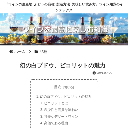
『ワインの生産地･ぶどうの品種･製造方法･美味しい飲み方』ワイン知識のイ
ンデックス
ホーム
品種
幻の白ブドウ、ピコリットの魅力
2024.07.25
目次
幻の白ブドウ、ピコリットの魅力
ピコリットとは
希少性と高貴な味わい
甘美なデザートワイン
高価である理由