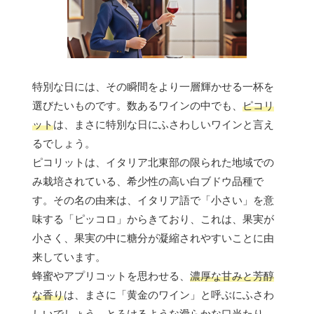
特別な日には、その瞬間をより一層輝かせる一杯を
選びたいものです。数あるワインの中でも、
ピコリ
ット
は、まさに特別な日にふさわしいワインと言え
るでしょう。
ピコリットは、イタリア北東部の限られた地域での
み栽培されている、希少性の高い白ブドウ品種で
す。その名の由来は、イタリア語で「小さい」を意
味する「ピッコロ」からきており、これは、果実が
小さく、果実の中に糖分が凝縮されやすいことに由
来しています。
蜂蜜やアプリコットを思わせる、
濃厚な甘みと芳醇
な香り
は、まさに「黄金のワイン」と呼ぶにふさわ
しいでしょう。とろけるような滑らかな口当たり