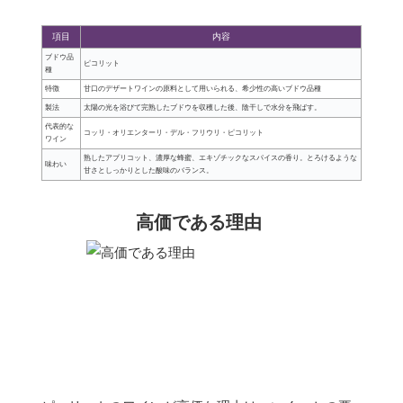
項目
内容
ブドウ品
ピコリット
種
特徴
甘口のデザートワインの原料として用いられる、希少性の高いブドウ品種
製法
太陽の光を浴びて完熟したブドウを収穫した後、陰干しで水分を飛ばす。
代表的な
コッリ・オリエンターリ・デル・フリウリ・ピコリット
ワイン
熟したアプリコット、濃厚な蜂蜜、エキゾチックなスパイスの香り。とろけるような
味わい
甘さとしっかりとした酸味のバランス。
高価である理由