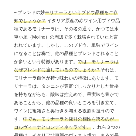
– ブレンドの妙
モリナーラというブドウ品種をご存
知でしょうか？
イタリア原産の赤ワイン用ブドウ品
種であるモリナーラは、その名の通り、かつては水
車小屋（Molino）の周辺で多く栽培されていたと言
われています。しかし、このブドウ、単独でワイン
になることは稀で、他の品種とブレンドされること
が多いという特徴があります。
では、モリナーラは
なぜブレンドに適しているのでしょうか？
それは、
モリナーラ自体が持つ味わいの特徴にあります。モ
リナーラは、タンニンが豊富でしっかりとした骨格
を持ちながらも、酸味は控えめで、果実味も豊かで
あることから、他の品種の良いところを引き立て、
ワインに複雑さと奥行きを与える役割を担うので
す。
中でも、モリナーラと抜群の相性を誇るのが、
コルヴィーナとロンディネッラです。
これら３つの
品種は、イタリア北東部のヴェネト州で、まるで長