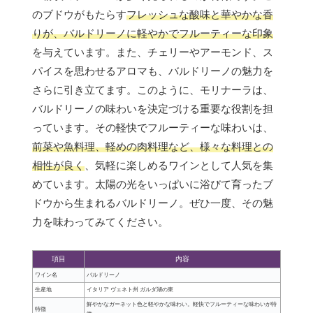
のブドウがもたらす
フレッシュな酸味と華やかな香
りが、バルドリーノに軽やかでフルーティーな印象
を与えています。また、チェリーやアーモンド、ス
パイスを思わせるアロマも、バルドリーノの魅力を
さらに引き立てます。このように、モリナーラは、
バルドリーノの味わいを決定づける重要な役割を担
っています。その軽快でフルーティーな味わいは、
前菜や魚料理、軽めの肉料理など、様々な料理との
相性が良く
、気軽に楽しめるワインとして人気を集
めています。太陽の光をいっぱいに浴びて育ったブ
ドウから生まれるバルドリーノ。ぜひ一度、その魅
力を味わってみてください。
項目
内容
ワイン名
バルドリーノ
生産地
イタリア ヴェネト州 ガルダ湖の東
鮮やかなガーネット色と軽やかな味わい。軽快でフルーティーな味わいが特
特徴