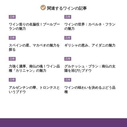
関連するワインの記事
品種
品種
ワイン造りの名脇役！ブールブー
ワインの世界：カベルネ・フラン
ランの魅力
の魅力
品種
品種
スペインの星、マカベオの魅力を
ギリシャの恵み、アイダニの魅力
探る
品種
品種
力強く濃厚、南仏の魂！ワイン品
グルナッシュ・ブラン：南仏の太
種「カリニャン」の魅力
陽を浴びたブドウ
品種
品種
アルゼンチンの華、トロンテスと
ワインの味わいを決めるぶどう品
いうブドウ
種