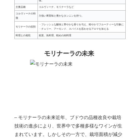
徴。
主要品種
コルヴィーナ、モリナーラなど
コルヴィーナの特
力強い果実味と豊かなタンニンを持つ。
徴
・フレッシュな酸味と華やかな香りを与え、軽やかでフルーティーな印象に
モリナーラの役割
・チェリー、アーモンド、スパイスを思わせるアロマを加える
料理との相性
前菜、魚料理、軽めの肉料理
モリナーラの未来
– モリナーラの未来近年、ブドウの品種改良や栽培
技術の進歩により、世界中で多種多様なワインが生
まれています。しかしその一方で、栽培面積が減少