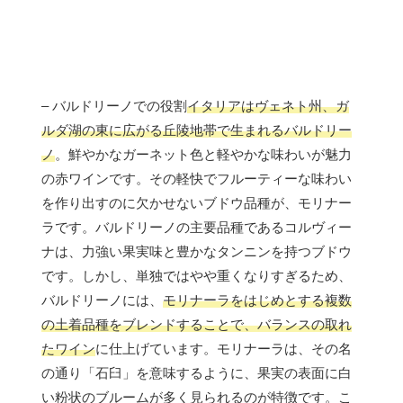
– バルドリーノでの役割
イタリアはヴェネト州、ガ
ルダ湖の東に広がる丘陵地帯で生まれるバルドリー
ノ
。鮮やかなガーネット色と軽やかな味わいが魅力
の赤ワインです。その軽快でフルーティーな味わい
を作り出すのに欠かせないブドウ品種が、モリナー
ラです。バルドリーノの主要品種であるコルヴィー
ナは、力強い果実味と豊かなタンニンを持つブドウ
です。しかし、単独ではやや重くなりすぎるため、
バルドリーノには、
モリナーラをはじめとする複数
の土着品種をブレンドすることで、バランスの取れ
たワイン
に仕上げています。モリナーラは、その名
の通り「石臼」を意味するように、果実の表面に白
い粉状のブルームが多く見られるのが特徴です。こ