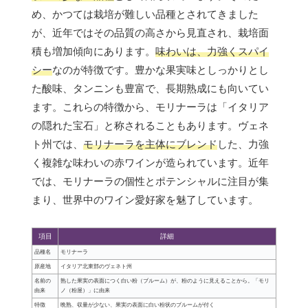
め、かつては栽培が難しい品種とされてきました
が、近年ではその品質の高さから見直され、栽培面
積も増加傾向にあります。
味わいは、力強くスパイ
シー
なのが特徴です。豊かな果実味としっかりとし
た酸味、タンニンも豊富で、長期熟成にも向いてい
ます。これらの特徴から、モリナーラは「イタリア
の隠れた宝石」と称されることもあります。ヴェネ
ト州では、
モリナーラを主体にブレンド
した、力強
く複雑な味わいの赤ワインが造られています。近年
では、モリナーラの個性とポテンシャルに注目が集
まり、世界中のワイン愛好家を魅了しています。
項目
詳細
品種名
モリナーラ
原産地
イタリア北東部のヴェネト州
名前の
熟した果実の表面につく白い粉（ブルーム）が、粉のように見えることから。「モリ
由来
ノ（粉屋）」に由来
特徴
晩熟、収量が少ない、果実の表面に白い粉状のブルームが付く