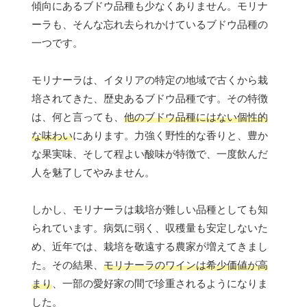
傾向にあるブドウ品種も少なくありません。モリナ
ーラも、そんな忘れ去られかけているブドウ品種の
一つです。
モリナーラは、イタリアの特定の地域で古くから栽
培されてきた、歴史あるブドウ品種です。その特徴
は、何と言っても、
他のブドウ品種にはない個性的
な味わい
にあります。力強く野性的な香りと、豊か
な果実味、そして程よい酸味が特徴で、一度飲んだ
人を魅了してやみません。
しかし、モリナーラは栽培が難しい品種としても知
られています。病気に弱く、収穫量も安定しないた
め、近年では、栽培を敬遠する農家が増えてきまし
た。その結果、
モリナーラのワインは希少価値が高
まり
、一部の愛好家の間で珍重されるようになりま
した。