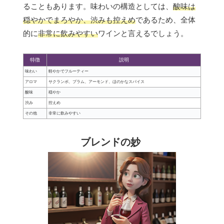
ることもあります。味わいの構造としては、
酸味は
穏やかでまろやか、渋みも控えめ
であるため、全体
的に
非常に飲みやすい
ワインと言えるでしょう。
特徴
説明
味わい
軽やかでフルーティー
アロマ
サクランボ、プラム、アーモンド、ほのかなスパイス
酸味
穏やか
渋み
控えめ
その他
非常に飲みやすい
ブレンドの妙