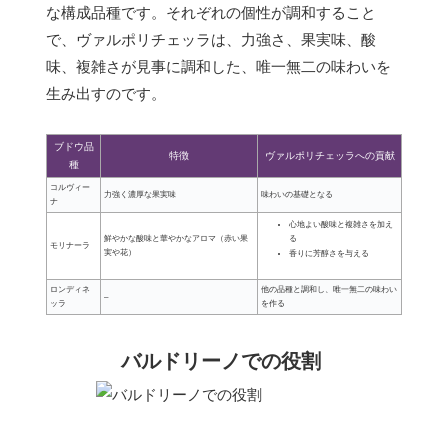
な構成品種です。それぞれの個性が調和すること
で、ヴァルポリチェッラは、力強さ、果実味、酸
味、複雑さが見事に調和した、唯一無二の味わいを
生み出すのです。
ブドウ品
特徴
ヴァルポリチェッラへの貢献
種
コルヴィー
力強く濃厚な果実味
味わいの基礎となる
ナ
心地よい酸味と複雑さを加え
る
鮮やかな酸味と華やかなアロマ（赤い果
モリナーラ
実や花）
香りに芳醇さを与える
ロンディネ
他の品種と調和し、唯一無二の味わい
–
ッラ
を作る
バルドリーノでの役割