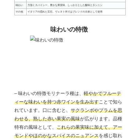
味わい
力強くスパイシー、豊かな果実味、しっかりとした酸味とタンニン
その他
イタリアの隠れた宝石、ヴェネト州ではブレンドの主体として使用
味わいの特徴
– 味わいの特徴モリナーラ種は、
軽やかでフルーテ
ィーな味わいを持つ赤ワインを生み出す
ことで知ら
れています。口に含むと、
サクランボやプラムを思
わせる、熟した赤い果実の風味
が広がります。品種
特有の風味として、
これらの果実味に加えて、アー
モンドやほのかなスパイスのニュアンス
を感じ取れ