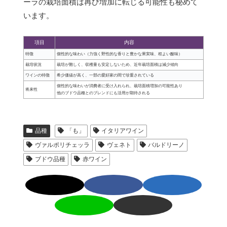
ーラの栽培面積は再び増加に転じる可能性も秘めて
います。
項目
内容
特徴
個性的な味わい（力強く野性的な香りと豊かな果実味、程よい酸味）
栽培状況
栽培が難しく、収穫量も安定しないため、近年栽培面積は減少傾向
ワインの特徴
希少価値が高く、一部の愛好家の間で珍重されている
個性的な味わいが消費者に受け入れられ、栽培面積増加の可能性あり
将来性
他のブドウ品種とのブレンドにも活用が期待される
品種
「も」
イタリアワイン
ヴァルポリチェッラ
ヴェネト
バルドリーノ
ブドウ品種
赤ワイン