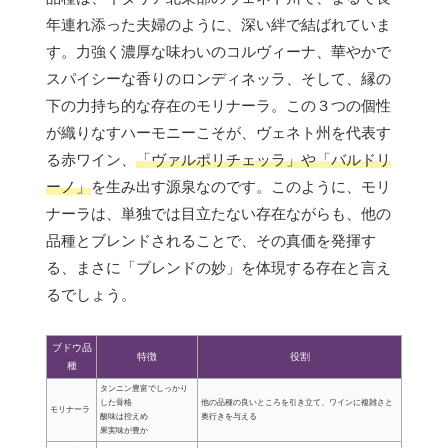
年連れ添った夫婦のように、深い絆で結ばれていま
す。力強く濃厚な味わいのコルヴィーナ、華やかで
スパイシーな香りのロンディネッラ、そして、縁の
下の力持ち的な存在のモリナーラ。この３つの個性
が織りなすハーモニーこそが、ヴェネト州を代表す
る赤ワイン、
「ヴァルポリチェッラ」や「バルドリ
ーノ」
を生み出す源泉なのです。このように、モリ
ナーラは、単独では目立たない存在ながらも、他の
品種とブレンドされることで、その真価を発揮す
る、まさに「ブレンドの妙」を体現する存在と言え
るでしょう。
ブドウ品
特徴
役割
種
タンニン豊富でしっかり
した骨格
他の品種の良いところを引き立て、ワインに複雑さと
モリナーラ
酸味は控えめ
奥行きを与える
果実味が豊か