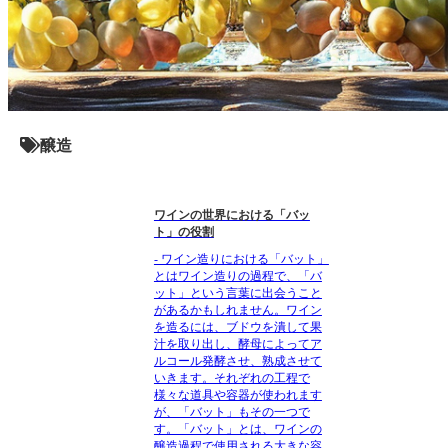
醸造
ワインの世界における「バッ
ト」の役割
- ワイン造りにおける「バット」
とはワイン造りの過程で、「バ
ット」という言葉に出会うこと
があるかもしれません。ワイン
を造るには、ブドウを潰して果
汁を取り出し、酵母によってア
ルコール発酵させ、熟成させて
いきます。それぞれの工程で
様々な道具や容器が使われます
が、「バット」もその一つで
す。「バット」とは、ワインの
醸造過程で使用される大きな容