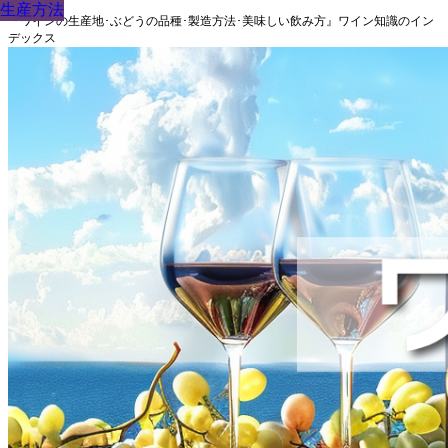
道具
生産方法
生産方法
生産方法
生産方法
生産方法
生産方法
生産方法
生産方法
道具
生産方法
生産方法
生産方法
生産方法
生産方法
生産方法
生産方法
生産方法
生産方法
生産方法
生産方法
生産方法
生産方法
生産方法
『ワインの生産地･ぶどうの品種･製造方法･美味しい飲み方』ワイン知識のイン
デックス