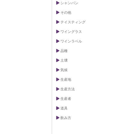
よっても、ワイ
シャンパン
す。例えば、新
をワインに与え
その他
かで落ち着いた
ります。このよ
テイスティング
な香りと味わい
のような存在と
ワイングラス
造家は、それぞ
ながら、使用す
ワインラベル
を調整し、理想
ます。
品種
土壌
気候
生産地
生産方法
生産者
道具
飲み方