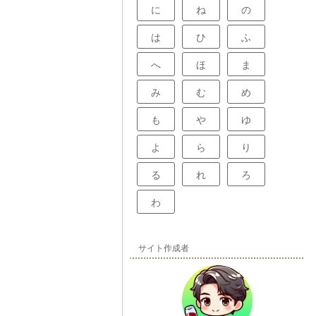
に
ね
の
は
ひ
ふ
へ
ほ
ま
み
む
め
も
や
ゆ
よ
ら
り
る
れ
ろ
わ
サイト作成者