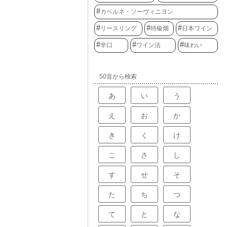
カベルネ・ソーヴィニヨン
リースリング
特級畑
日本ワイン
辛口
ワイン法
味わい
50音から検索
あ
い
う
え
お
か
き
く
け
こ
さ
し
す
せ
そ
た
ち
つ
て
と
な