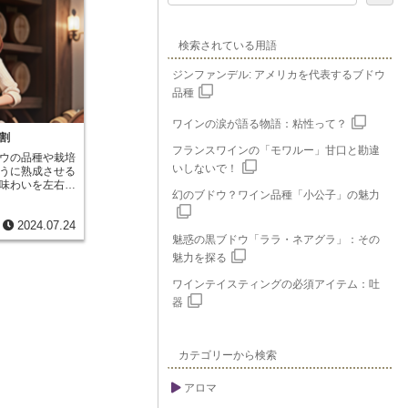
検索されている用語
ジンファンデル: アメリカを代表するブドウ
品種
ワインの涙が語る物語：粘性って？
割
フランスワインの「モワルー」甘口と勘違
ウの品種や栽培
いしないで！
うに熟成させる
味わいを左右す
幻のブドウ？ワイン品種「小公子」の魅力
成過程で、ワイ
加えるために欠
2024.07.24
す。樽は、単な
く、ワインとゆ
魅惑の黒ブドウ「ララ・ネアグラ」：その
の個性を引き出
魅力を探る
の中で熟成され
香りや成分を少
ワインテイスティングの必須アイテム：吐
特に、オーク材
器
やスパイス、ナ
香りをワインに
を増していきま
ように、わずか
カテゴリーから検索
のゆっくりとし
かにし、渋みを
アロマ
で重要な役割を
の種類や大き