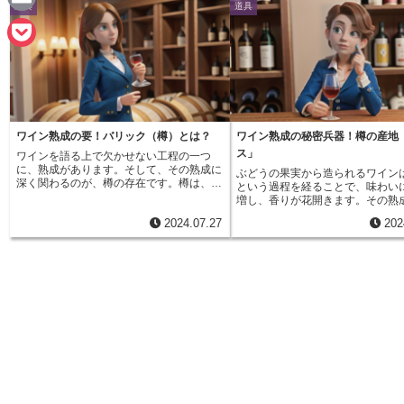
道具
道具
n
a
E
e
c
m
P
e
a
o
b
i
c
o
ワイン熟成の要！バリック（樽）とは？
ワイン熟成の秘密兵器！樽の産地
l
k
ス」
ワインを語る上で欠かせない工程の一つ
o
に、熟成があります。そして、その熟成に
ぶどうの果実から造られるワイン
e
深く関わるのが、樽の存在です。樽は、単
という過程を経ることで、味わい
k
なる貯蔵容器ではなく、ワインに複雑な風
増し、香りが花開きます。その熟
t
味や香りを与え、味わいに奥行きを生み出
て、重要な役割を担う要素の一つ
2024.07.27
202
す、いわば「魔法の道具」と言えるでしょ
「樽」の存在が挙げられます。樽
う。新たなワインは、発酵を終えたばかり
ワインを貯蔵しておくための容器
で、まだ味わいが荒削りな状態です。それ
く、ワインとゆっくりと対話し、
を樽の中でじっくりと時間をかけて寝かせ
を育むための重要なパートナーと
ることで、角が取れてまろやかになり、芳
す。樽の素材として一般的に用い
醇な香りが生まれていきます。これは、樽
は、オーク材です。オーク材は、
の素材である木材から、様々な成分がワイ
肌を持ちながらも適度な通気性を
ンに溶け出すためです。特に、オーク材か
り、ゆっくりとワインに酸素を供
ら作られた樽は、バニラやスパイス、ナッ
とで、熟成を促します。この過程
ツなどを思わせる甘い香りをワインにもた
ンに含まれる成分が変化し、まろ
らします。まるで、長い年月をかけて熟成
触りや複雑な香りが生まれていき
されたチーズが、独特の風味を醸し出すよ
らに、オーク材に由来するバニラ
うに、ワインもまた、樽の中で静かに時を
ス、ナッツなどを思わせる香りが
重ねることで、その真価を発揮していくの
に移り、より風味豊かな味わいを