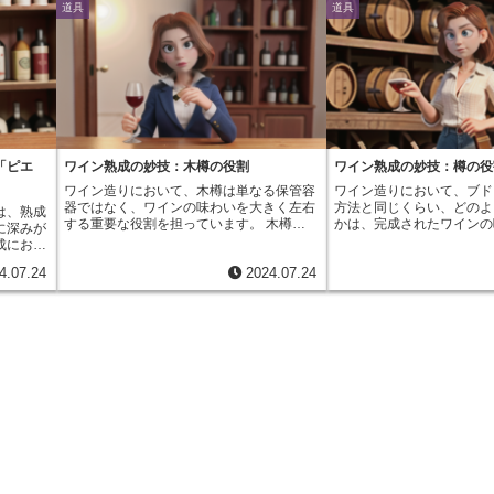
道具
道具
「ピエ
ワイン熟成の妙技：木樽の役割
ワイン熟成の妙技：樽の役
ワイン造りにおいて、木樽は単なる保管容
ワイン造りにおいて、ブド
器ではなく、ワインの味わいを大きく左右
方法と同じくらい、どのよ
は、熟成
する重要な役割を担っています。 木樽で
かは、完成されたワインの
に深みが
熟成させることで、ワインには複雑な香り
る重要な要素です。その熟
成におい
と味わいが加わり、深みが増し、まろやか
ンに複雑な香りと味わいを
に、
4.07.24
2024.07.24
さが生まれます。 この複雑で洗練された
かせない存在が、「樽」で
は、単に
味わいは、世界中のワイン生産地域で長年
るワインの保管容器ではな
ではな
受け継がれてきた伝統的な手法によって生
っくりと対話しながら、そ
その個性
み出されます。木樽がワインに与える影響
す役割を担っています。樽
いえま
は多岐に渡ります。まず、樽材から抽出さ
る過程で、ワインは樽材の
られるの
れる様々な成分がワインに溶け込むこと
しずつ吸収していきます。
緻密な木
で、バニラやスパイス、ナッツ、トースト
から作られた樽は、バニラ
備えてお
などの複雑な香りが生まれます。 また、
ッツなどを思わせる芳醇な
給するこ
木樽には微細な穴が無数に開いており、そ
与え、その奥行きと複雑さ
で、ワイ
こからゆっくりと空気中の酸素が取り込ま
す。また、樽は呼吸をする
やかな口
れます。このゆっくりとした酸化は、ワイ
ながら空気を通します。こ
ます。さ
ンの熟成を促し、渋みを和らげ、まろやか
た酸化は、ワインをまろや
やスパイ
で複雑な味わいを生み出すのです。さら
やわらげ、熟成を進める上
、ワイン
に、木樽の種類や大きさ、使用年数によっ
果たします。さらに、樽材
生み出し