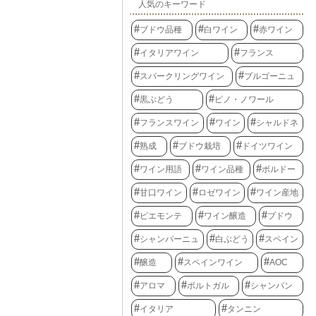
人気のキーワード
ブドウ品種
白ワイン
赤ワイン
イタリアワイン
フランス
スパークリングワイン
ブルゴーニュ
黒ぶどう
ピノ・ノワール
フランスワイン
ワイン
シャルドネ
熟成
ブドウ栽培
ドイツワイン
ワイン用語
ワイン品種
ボルドー
甘口ワイン
ロゼワイン
ワイン産地
ピエモンテ
ワイン醸造
ブドウ
シャンパーニュ
白ぶどう
スペイン
醸造
スペインワイン
AOC
アロマ
ポルトガル
シャンパン
イタリア
タンニン