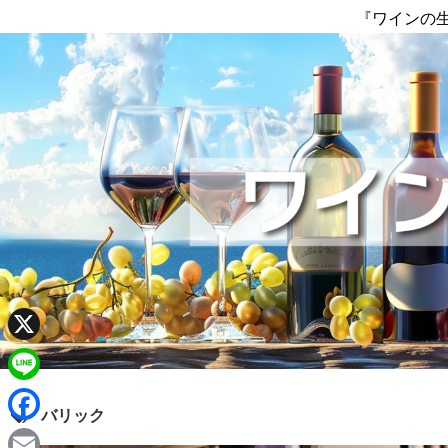
『ワインの
X
L
バリック
i
F