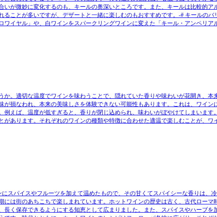
合いが微妙に変化するのも、キールの奥深いところです。また、キールは比較的ア
ることが多いですが、デザートと一緒に楽しむのもおすすめです。-# キールのバ
ロワイヤル」や、白ワインをスパークリングワインに変えた「キール・アンペリア
うか。適切な温度でワインを味わうことで、隠れていた香りや味わいが花開き、本
味が損なわれ、本来の美味しさを体験できない可能性もあります。これは、ワイン
。例えば、温度が低すぎると、香りが閉じ込められ、味わいがぼやけてしまいます
とがあります。それぞれのワインの種類や特徴に合わせた適温で楽しむことが、ワ
インにスパイスやフルーツを加えて温めたもので、その甘くてスパイシーな香りは、
期には街のあちこちで楽しまれています。ホットワインの歴史は古く、古代ローマ
、長く保存できるようにする知恵として広まりました。また、スパイスやハーブを