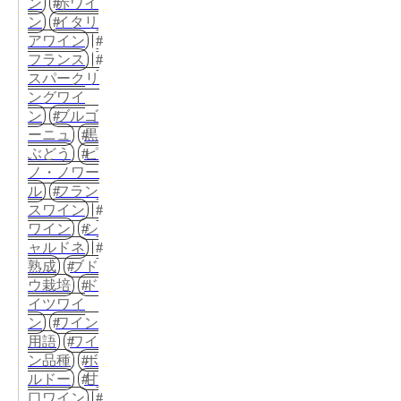
ン
赤ワイ
ン
イタリ
アワイン
フランス
スパークリ
ングワイ
ン
ブルゴ
ーニュ
黒
ぶどう
ピ
ノ・ノワー
ル
フラン
スワイン
ワイン
シ
ャルドネ
熟成
ブド
ウ栽培
ド
イツワイ
ン
ワイン
用語
ワイ
ン品種
ボ
ルドー
甘
口ワイン