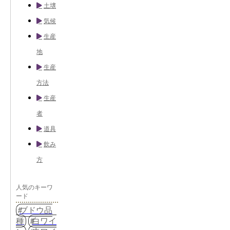
土壌
気候
生産
地
生産
方法
生産
者
道具
飲み
方
人気のキーワ
ード
ブドウ品
種
白ワイ