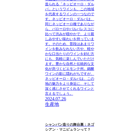
造られる「ネッビオーロ・ダル
バ」というワインも、この地域
を代表するワインの一つなので
す。ネッビオーロ・ダルバは、
同じネッビオーロ種でありなが
ら、バローロやバルバレスコに
比べて渋みが穏やかで、より親
しみやすい味わいを持っていま
す。そのため、普段はあまりワ
インを飲みなれない方や、軽や
かな口当たりのワインを好む方
にも、気軽に楽しんでいただけ
ます。豊かな自然と伝統的な文
化が息づくピエモンテ州。銘醸
ワインの影に隠れがちですが、
ネッビオーロ・ダルバは、この
地の魅力をより身近に、そして
深く感じさせてくれるワインと
言えるでしょう。
2024.07.26
生産地
シャンパン造りの舞台裏：ネゴ
シアン・マニピュランって？