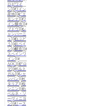
ロゼワイ
ン
ワイン
産地
ピエ
モンテ
ワ
イン醸造
ブドウ
シ
ャンパーニ
ュ
白ぶど
う
スペイ
ン
醸造
スペインワ
イン
AOC
アロ
マ
ポルト
ガル
シャ
ンパン
イ
タリア
タ
ンニン
カ
ベルネ・ソ
ーヴィニヨ
ン
リース