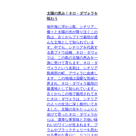
太陽の恵み！ネロ・ダヴォラを
味わう
地中海に浮かぶ島、シチリア。
燦々と太陽の光が降り注ぐこの
島は、古くからブドウ栽培が盛
んな土地として知られていま
す。中でも、シチリアを代表す
る黒ブドウ品種、ネロ・ダヴォ
ラは、この島の太陽の恵みを一
身に受けて育ちます。ネロ・ダ
ヴォラという名前は、シチリア
島南部の町、アヴォラに由来し
ます。この地域は温暖な気候に
恵まれ、ネロ・ダヴォラ栽培の
最適地として知られています。
古くからこの地で栽培されてき
たネロ・ダヴォラは、シチリア
の人々の生活に深く根付いてき
ました。太陽の光をたっぷりと
浴びて育ったネロ・ダヴォラか
らは、濃厚な果実味と力強い味
わいのワインが生まれます。プ
ラムやブラックチェリーを思わ
せる豊かな香りに、リコリスや