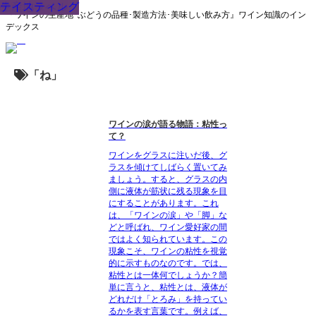
テイスティング
テイスティング
品種
生産地
生産地
生産地
生産方法
その他
ワインラベル
生産地
テイスティング
『ワインの生産地･ぶどうの品種･製造方法･美味しい飲み方』ワイン知識のイン
デックス
「ね」
ワインの涙が語る物語：粘性っ
て？
ワインをグラスに注いだ後、グ
ラスを傾けてしばらく置いてみ
ましょう。すると、グラスの内
側に液体が筋状に残る現象を目
にすることがあります。これ
は、「ワインの涙」や「脚」な
どと呼ばれ、ワイン愛好家の間
ではよく知られています。この
現象こそ、ワインの粘性を視覚
的に示すものなのです。では、
粘性とは一体何でしょうか？簡
単に言うと、粘性とは、液体が
どれだけ「とろみ」を持ってい
るかを表す言葉です。例えば、