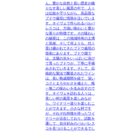
ん。豊かな自然と長い歴史が織
りなす美しい風景の中で、人々
は伝統を守りながら、高品質な
ブドウ栽培に情熱を注いでいま
す。ネイヴェで作られるバルバ
レスコは、力強い味わいと豊か
な香りが特徴です。その味わい
の秘密は、この地域特有の土壌
と気候、そして何よりも、代々
受け継がれてきたブドウ栽培の
技術にあります。ブドウ畑で
は、太陽の光をいっぱいに浴び
て育ったブドウが、丁寧に手摘
みされていきます。そして、伝
統的な製法で醸造されたワイン
は、長い熟成期間を経て、深い
コクとまろやかさを備えた、唯
一無二の味わいを生み出すので
す。ネイヴェを訪れる人々は、
美しい村の風景を楽しみなが
ら、ワイナリー巡りを楽しむこ
とができます。小さな村です
が、それぞれ特徴を持ったワイ
ナリーが点在しており、試飲を
通して、自分好みのバルバレス
コを見つけることができるでし