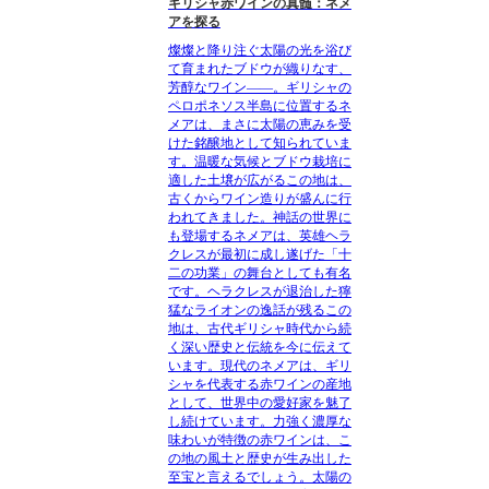
ギリシャ赤ワインの真髄：ネメ
アを探る
燦燦と降り注ぐ太陽の光を浴び
て育まれたブドウが織りなす、
芳醇なワイン――。ギリシャの
ペロポネソス半島に位置するネ
メアは、まさに太陽の恵みを受
けた銘醸地として知られていま
す。温暖な気候とブドウ栽培に
適した土壌が広がるこの地は、
古くからワイン造りが盛んに行
われてきました。神話の世界に
も登場するネメアは、英雄ヘラ
クレスが最初に成し遂げた「十
二の功業」の舞台としても有名
です。ヘラクレスが退治した獰
猛なライオンの逸話が残るこの
地は、古代ギリシャ時代から続
く深い歴史と伝統を今に伝えて
います。現代のネメアは、ギリ
シャを代表する赤ワインの産地
として、世界中の愛好家を魅了
し続けています。力強く濃厚な
味わいが特徴の赤ワインは、こ
の地の風土と歴史が生み出した
至宝と言えるでしょう。太陽の