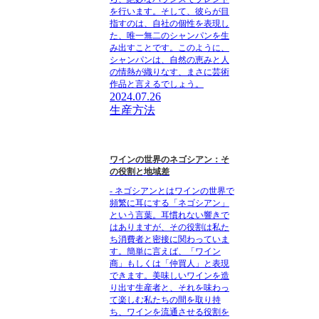
を行います。そして、彼らが目
指すのは、自社の個性を表現し
た、唯一無二のシャンパンを生
み出すことです。このように、
シャンパンは、自然の恵みと人
の情熱が織りなす、まさに芸術
作品と言えるでしょう。
2024.07.26
生産方法
ワインの世界のネゴシアン：そ
の役割と地域差
- ネゴシアンとはワインの世界で
頻繁に耳にする「ネゴシアン」
という言葉。耳慣れない響きで
はありますが、その役割は私た
ち消費者と密接に関わっていま
す。簡単に言えば、「ワイン
商」もしくは「仲買人」と表現
できます。美味しいワインを造
り出す生産者と、それを味わっ
て楽しむ私たちの間を取り持
ち、ワインを流通させる役割を