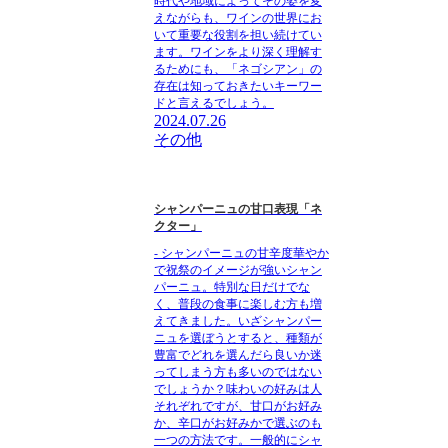
時代や地域によってその姿を変
えながらも、ワインの世界にお
いて重要な役割を担い続けてい
ます。ワインをより深く理解す
るためにも、「ネゴシアン」の
存在は知っておきたいキーワー
ドと言えるでしょう。
2024.07.26
その他
シャンパーニュの甘口表現「ネ
クター」
- シャンパーニュの甘辛度華やか
で祝祭のイメージが強いシャン
パーニュ。特別な日だけでな
く、普段の食事に楽しむ方も増
えてきました。いざシャンパー
ニュを選ぼうとすると、種類が
豊富でどれを選んだら良いか迷
ってしまう方も多いのではない
でしょうか？味わいの好みは人
それぞれですが、甘口がお好み
か、辛口がお好みかで選ぶのも
一つの方法です。一般的にシャ