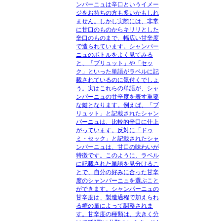
ンパーニュは辛口というイメー
ジをお持ちの方も多いかもしれ
ません。しかし実際には、非常
に甘口のものからキリリとした
辛口のものまで、幅広い甘辛度
で造られています。シャンパー
ニュのボトルをよく見てみる
と、「ブリュット」や「セッ
ク」といった単語がラベルに記
載されているのに気付くでしょ
う。実はこれらの単語が、シャ
ンパーニュの甘辛度を表す重要
な鍵となります。例えば、「ブ
リュット」と記載されたシャン
パーニュは、比較的辛口に仕上
がっています。反対に「ドゥ
ミ・セック」と記載されたシャ
ンパーニュは、甘口の味わいが
特徴です。このように、ラベル
に記載された単語を見分けるこ
とで、自分の好みに合った甘辛
度のシャンパーニュを選ぶこと
ができます。シャンパーニュの
甘辛度は、製造過程で加えられ
る糖の量によって調整されま
す。甘辛度の種類は、大きく分