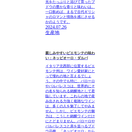
光をたっぷりと浴びて育ったブ
ドウの豊かな香りと味わいは、
一口飲めば、まるで古代ギリシ
ャのロマンと情熱を感じさせる
かのようです。
2024.07.26
生産地
親しみやすいピエモンテの味わ
い：ネッビオーロ・ダルバ
イタリア北西部に位置するピエ
モンテ州は、ワイン愛好家にと
って憧れの地と言えるでしょ
う。その中でも特に、バローロ
やバルバレスコは、世界的にそ
の名を知られる銘醸地として君
臨しています。これらの地で産
み出される力強く複雑なワイン
は、多くの人を魅了してやみま
せん。しかし、ピエモンテの魅
力は、こうした銘醸ワインだけ
にとどまりません。バローロや
バルバレスコと肩を並べるブド
ウ品種、「ネッビオーロ」から