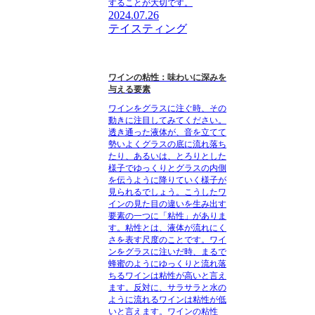
することが大切です。
2024.07.26
テイスティング
ワインの粘性：味わいに深みを
与える要素
ワインをグラスに注ぐ時、その
動きに注目してみてください。
透き通った液体が、音を立てて
勢いよくグラスの底に流れ落ち
たり、あるいは、とろりとした
様子でゆっくりとグラスの内側
を伝うように降りていく様子が
見られるでしょう。こうしたワ
インの見た目の違いを生み出す
要素の一つに「粘性」がありま
す。粘性とは、液体が流れにく
さを表す尺度のことです。ワイ
ンをグラスに注いだ時、まるで
蜂蜜のようにゆっくりと流れ落
ちるワインは粘性が高いと言え
ます。反対に、サラサラと水の
ように流れるワインは粘性が低
いと言えます。ワインの粘性