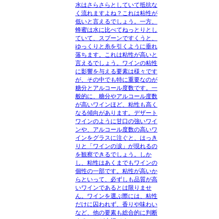
水はさらさらとしていて抵抗な
く流れますよね？これは粘性が
低いと言えるでしょう。一方、
蜂蜜は水に比べてねっとりとし
ていて、スプーンですくうと、
ゆっくりと糸を引くように垂れ
落ちます。これは粘性が高いと
言えるでしょう。ワインの粘性
に影響を与える要素は様々です
が、その中でも特に重要なのが
糖分とアルコール度数です。一
般的に、糖分やアルコール度数
が高いワインほど、粘性も高く
なる傾向があります。デザート
ワインのように甘口の強いワイ
ンや、アルコール度数の高いワ
インをグラスに注ぐと、はっき
りと「ワインの涙」が現れるの
を観察できるでしょう。しか
し、粘性はあくまでもワインの
個性の一部です。粘性が高いか
らといって、必ずしも品質が高
いワインであるとは限りませ
ん。ワインを選ぶ際には、粘性
だけに囚われず、香りや味わい
など、他の要素も総合的に判断