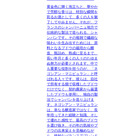
黄金色に輝く泡立ちと、華やか
で芳醇な香りは、特別な瞬間を
彩るお酒として、多くの人を魅
了してやみません。それが、フ
ランスのシャンパーニュ地方で
伝統的な製法で造られる、シャ
ンパンです。その複雑で繊細な
味わいを生み出すためには、原
料となるブドウの栽培から醸
造、瓶詰め、熟成に至るまで、
長い年月と多くの人々のたゆま
ぬ努力が必要とされます。中で
も重要な役割を担うのが、「ネ
ゴシアン・マニピュラン」と呼
ばれる人々です。彼らは、自社
で所有する畑で収穫したブドウ
だけでなく、契約農家から厳選
したブドウも使用し、独自の製
法でシャンパンを造り上げま
す。ネゴシアン・マニピュラン
は、単なる醸造家ではなく、長
年培ってきた経験と知識、そし
て優れた感性で、最高のブドウ
を選び抜き、その年の気候やブ
ドウの出来栄えを見極めなが
ら、絶妙なバランスでブレンド