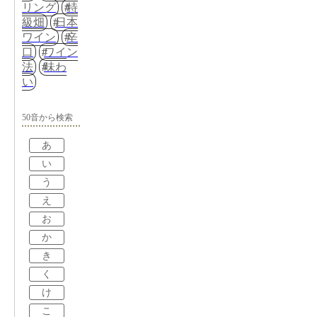
リング
特
級畑
日本
ワイン
辛
口
ワイン
法
味わ
い
50音から検索
あ
い
う
え
お
か
き
く
け
こ