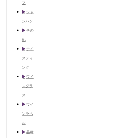
マ
シャ
ンパン
その
他
テイ
スティ
ング
ワイ
ングラ
ス
ワイ
ンラベ
ル
品種