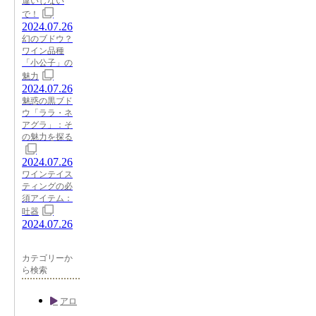
違いしない
で！
2024.07.26
幻のブドウ？
ワイン品種
「小公子」の
魅力
2024.07.26
魅惑の黒ブド
ウ「ララ・ネ
アグラ」：そ
の魅力を探る
2024.07.26
ワインテイス
ティングの必
須アイテム：
吐器
2024.07.26
カテゴリーか
ら検索
アロ