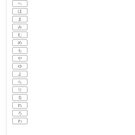
へ
ほ
ま
み
む
め
も
や
ゆ
よ
ら
り
る
れ
ろ
わ