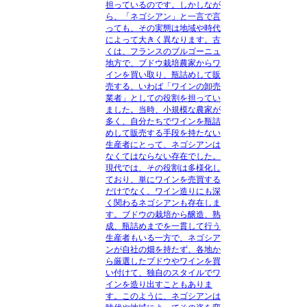
担っているのです。しかしなが
ら、「ネゴシアン」と一言で言
っても、その実態は地域や時代
によって大きく異なります。古
くは、フランスのブルゴーニュ
地方で、ブドウ栽培農家からワ
インを買い取り、瓶詰めして販
売する、いわば「ワインの卸売
業者」としての役割を担ってい
ました。当時、小規模な農家が
多く、自分たちでワインを瓶詰
めして販売する手段を持たない
生産者にとって、ネゴシアンは
なくてはならない存在でした。
現代では、その役割は多様化し
ており、単にワインを売買する
だけでなく、ワイン造りにも深
く関わるネゴシアンも存在しま
す。ブドウの栽培から醸造、熟
成、瓶詰めまでを一貫して行う
生産者もいる一方で、ネゴシア
ンが自社の畑を持たず、各地か
ら厳選したブドウやワインを買
い付けて、独自のスタイルでワ
インを造り出すこともありま
す。このように、ネゴシアンは