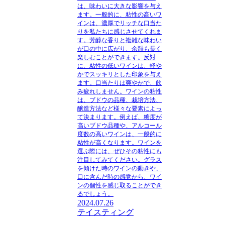
は、味わいに大きな影響を与え
ます。一般的に、粘性の高いワ
インは、濃厚でリッチな口当た
りを私たちに感じさせてくれま
す。芳醇な香りと複雑な味わい
が口の中に広がり、余韻も長く
楽しむことができます。反対
に、粘性の低いワインは、軽や
かでスッキリとした印象を与え
ます。口当たりは爽やかで、飲
み疲れしません。ワインの粘性
は、ブドウの品種、栽培方法、
醸造方法など様々な要素によっ
て決まります。例えば、糖度が
高いブドウ品種や、アルコール
度数の高いワインは、一般的に
粘性が高くなります。ワインを
選ぶ際には、ぜひその粘性にも
注目してみてください。グラス
を傾けた時のワインの動きや、
口に含んだ時の感覚から、ワイ
ンの個性を感じ取ることができ
るでしょう。
2024.07.26
テイスティング