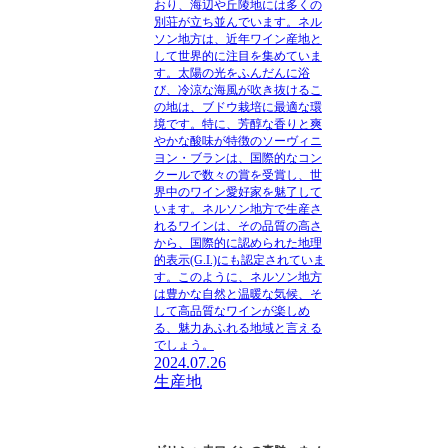
おり、海辺や丘陵地には多くの
別荘が立ち並んでいます。ネル
ソン地方は、近年ワイン産地と
して世界的に注目を集めていま
す。太陽の光をふんだんに浴
び、冷涼な海風が吹き抜けるこ
の地は、ブドウ栽培に最適な環
境です。特に、芳醇な香りと爽
やかな酸味が特徴のソーヴィニ
ヨン・ブランは、国際的なコン
クールで数々の賞を受賞し、世
界中のワイン愛好家を魅了して
います。ネルソン地方で生産さ
れるワインは、その品質の高さ
から、国際的に認められた地理
的表示(G.I.)にも認定されていま
す。このように、ネルソン地方
は豊かな自然と温暖な気候、そ
して高品質なワインが楽しめ
る、魅力あふれる地域と言える
でしょう。
2024.07.26
生産地