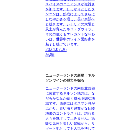
スパイスのニュアンスが複雑さ
を加えます。しっかりとしたタ
ンニンは、熟成によってさらに
しなやかさを増し、長い余韻へ
と続きます。シチリアの太陽と
風土が育んだネロ・ダヴォラ。
その力強くもエレガントな味わ
いは、世界中のワイン愛好家を
魅了し続けています。
2024.07.26
品種
ニュージーランドの新星！ネル
ソンワインの魅力を探る
ニュージーランドの南島北西部
に位置するネルソン地方は、な
だらかな丘が続く風光明媚な地
域です。西側にはタスマン湾が
広がり、青い海と緑豊かな丘陵
地帯のコントラストは、訪れる
人々を魅了して止みません。温
暖な気候と美しい景観から、リ
ゾート地としても人気を博して