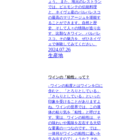
ょう。 また、地元のレストラン
では、ピエモンテの伝統料理
と、ネイヴェ産のバルバレスコ
の最高のマリアージュを堪能す
ることができます。自然と歴
史、そして人々の情熱が造り出
す、比類なきワイン、バルバレ
スコ。その魅力を、ぜひネイヴ
ェで体験してみてください。
2024.07.26
生産地
ワインの「粘性」って？
- ワインの粘度とはワインを口に
含むと、「とろりとしている」
「さらりとしている」といった
印象を受けることがありますよ
ね。ワインの世界では、この液
体の粘り気を「粘性」と呼びま
す。実は、ワインの粘性は、そ
の味わいや風味を左右する大切
な要素の一つなのです。では、
一体何がワインの粘性に違いを
生み出すのでしょうか？ それ