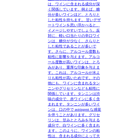
は、ワインに含まれる成分が深
く関係しています。例えば、糖
分が多いワインほど、とろりと
した粘性を持ちます。 甘いデザ
ートワインを思い浮かべると、
イメージしやすいでしょう。反
対に、軽い口当たりの辛口ワイ
ンは、糖分が少なく、さらりと
した粘性であることが多いで
す。さらに、アルコール度数も
粘性に影響を与えます。アルコ
ール度数が高いワインは、とろ
みがあり、重厚な印象を与えま
す。これは、アルコールが水よ
りも粘性が高いためです。その
他にも、ワインに含まれるタン
ニンやグリセリンなども粘性に
関係しています。タンニンは渋
味の成分で、赤ワインに多く含
まれます。タンニンが多いワイ
ンは、口の中で astringent な感覚
を伴うことがあります。グリセ
リンは、甘みととろみを与える
成分で、白ワインに多く含まれ
ます。このように、ワインの粘
性は、含まれる成分によって大