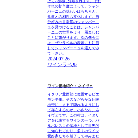
けて7段階に分類されます。それ
ぞれの甘辛度によって、シャン
パーニュの味わいはもちろん、
食事との相性も変化します。自
分好みの甘辛度のシャンパーニ
ュを見つけることは、シャンパ
ーニュの世界をより一層楽しむ
ことに繋がります。次の機会に
は、ぜひラベルの表示にも注目
してシャンパーニュを選んでみ
て下さい。
2024.07.26
ワインラベル
ワイン産地紹介： ネイヴェ
イタリア北西部に位置するピエ
モンテ州。そのなだらかな丘陵
地帯に、まるで隠れるようにし
て存在するのが、小さな村、ネ
イヴェです。この村は、イタリ
アを代表するワインの一つ、バ
ルバレスコの産地として世界的
に知られており、多くのワイン
愛好家たちを魅了してやみませ