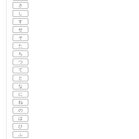
さ
し
す
せ
そ
た
ち
つ
て
と
な
に
ね
の
は
ひ
ふ