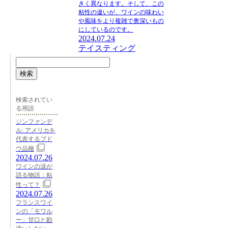
きく異なります。そして、この
粘性の違いが、ワインの味わい
や風味をより複雑で奥深いもの
にしているのです。
2024.07.24
テイスティング
検索
検索されてい
る用語
ジンファンデ
ル: アメリカを
代表するブド
ウ品種
2024.07.26
ワインの涙が
語る物語：粘
性って？
2024.07.26
フランスワイ
ンの「モワル
ー」甘口と勘