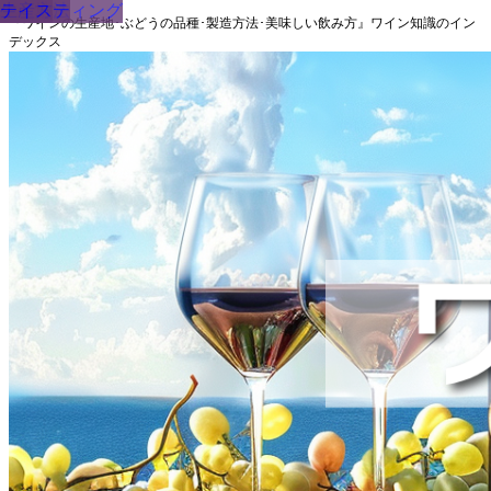
生産地
生産地
生産地
生産地
生産方法
テイスティング
『ワインの生産地･ぶどうの品種･製造方法･美味しい飲み方』ワイン知識のイン
デックス