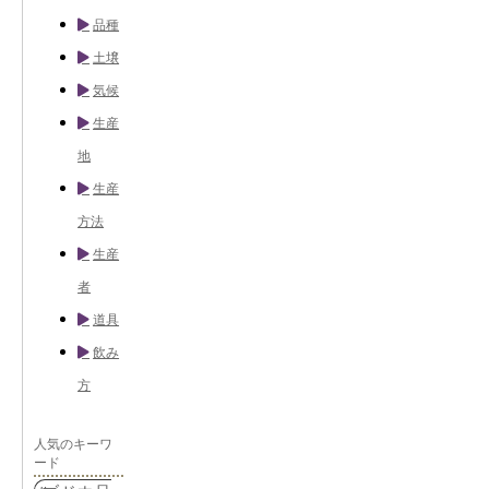
品種
土壌
気候
生産
地
生産
方法
生産
者
道具
飲み
方
人気のキーワ
ード