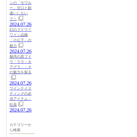
ンの「モワル
ー」甘口と勘
違いしない
で！
2024.07.26
幻のブドウ？
ワイン品種
「小公子」の
魅力
2024.07.26
魅惑の黒ブド
ウ「ララ・ネ
アグラ」：そ
の魅力を探る
2024.07.26
ワインテイス
ティングの必
須アイテム：
吐器
2024.07.26
カテゴリーか
ら検索