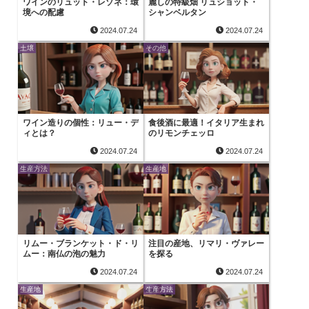
ワインのリュット・レゾネ：環
麗しの特級畑 リュショット・
境への配慮
シャンベルタン
2024.07.24
2024.07.24
土壌
その他
ワイン造りの個性：リュー・デ
食後酒に最適！イタリア生まれ
ィとは？
のリモンチェッロ
2024.07.24
2024.07.24
生産方法
生産地
リムー・ブランケット・ド・リ
注目の産地、リマリ・ヴァレー
ムー：南仏の泡の魅力
を探る
2024.07.24
2024.07.24
生産地
生産方法