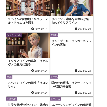
スペインの銘醸地：リベラ・デ
リパッソ – 濃厚な果実味が魅
ル・ドゥエロを探る
力のイタリアワイン
2024.07.24
2024.07.24
ワインラベル
生産地
リシュブール：ブルゴーニュワ
インの真髄
イタリアワインの真髄！リゼル
ヴァの魅力に迫る
2024.07.24
2024.07.24
土壌
生産地
スペインワインの個性「リコレ
隠れた銘醸地！リグーリアワイ
リャ」
ンの魅力を探る
2024.07.24
2024.07.24
生産方法
生産方法
甘美な酒精強化ワイン、魅惑の
スパークリングワインの秘密兵