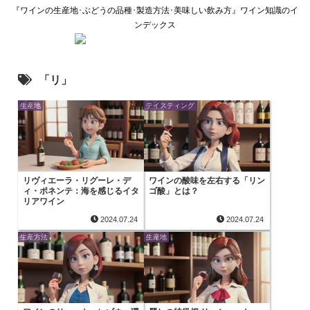
『ワインの生産地･ぶどうの品種･製造方法･美味しい飲み方』ワイン知識のイ
ンデックス
「リ」
生産地
テイスティング
リヴィエーラ・リグーレ・デ
ワインの酸味を左右する「リン
ィ・ポネンテ：海を感じるイタ
ゴ酸」とは？
リアワイン
2024.07.24
2024.07.24
生産方法
生産地