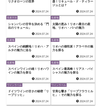
リクオローソの世界
器！リキュール・ド・ティラー
ジュとは？
2024.07.24
2024.07.24
生産方法
生産地
シャンパンの甘辛を決める「門
太陽の恵み！リオハ最古の産
出のリキュール」
地、リオハ・バハの魅力
2024.07.24
2024.07.24
生産地
生産地
スペインの銘醸地！リオハ・ア
リオハの個性派！アラベサの魅
ルタの魅力に迫る
力を探る
2024.07.24
2024.07.24
生産地
生産地
スペインワインの雄！リオハワ
スペイン最高峰！リアス・バイ
インの魅力を探る
シャスの魅力を探る
2024.07.24
2024.07.24
ワインラベル
ワインラベル
ドイツワインの甘さの秘密「リ
甘美な響き「リープフラウミル
ープリッヒ」
ヒ」：その魅力を探る
2024.07.24
2024.07.24