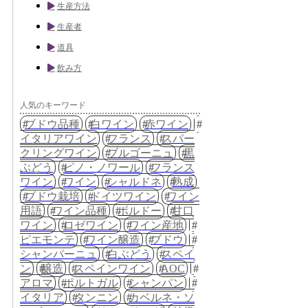
生産方法
生産者
道具
飲み方
人気のキーワード
ブドウ品種
白ワイン
赤ワイン
イタリアワイン
フランス
スパー
クリングワイン
ブルゴーニュ
黒
ぶどう
ピノ・ノワール
フランス
ワイン
ワイン
シャルドネ
熟成
ブドウ栽培
ドイツワイン
ワイン
用語
ワイン品種
ボルドー
甘口
ワイン
ロゼワイン
ワイン産地
ピエモンテ
ワイン醸造
ブドウ
シャンパーニュ
白ぶどう
スペイ
ン
醸造
スペインワイン
AOC
アロマ
ポルトガル
シャンパン
イタリア
タンニン
カベルネ・ソ