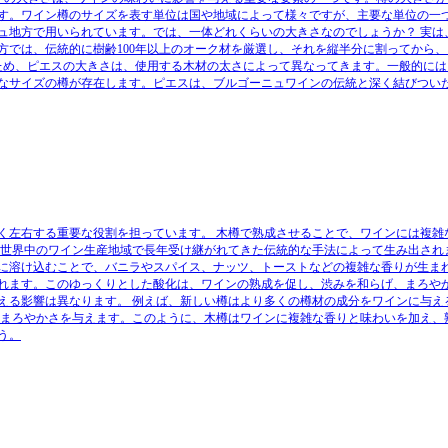
す。ワイン樽のサイズを表す単位は国や地域によって様々ですが、主要な単位の一
ュ地方で用いられています。では、一体どれくらいの大きさなのでしょうか？ 実は
では、伝統的に樹齢100年以上のオーク材を厳選し、それを縦半分に割ってから、
め、ピエスの大きさは、使用する木材の太さによって異なってきます。一般的には、
様々なサイズの樽が存在します。ピエスは、ブルゴーニュワインの伝統と深く結びつい
く左右する重要な役割を担っています。 木樽で熟成させることで、ワインには複雑
、世界中のワイン生産地域で長年受け継がれてきた伝統的な手法によって生み出され
に溶け込むことで、バニラやスパイス、ナッツ、トーストなどの複雑な香りが生まれ
れます。このゆっくりとした酸化は、ワインの熟成を促し、渋みを和らげ、まろや
える影響は異なります。 例えば、新しい樽はより多くの樽材の成分をワインに与え
とまろやかさを与えます。このように、木樽はワインに複雑な香りと味わいを加え、
う。