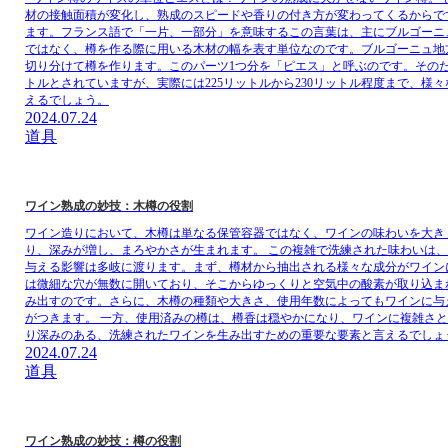
材の接触面積が変化し、熟成のスピードや香りの付き方が変わってくるからで
ます。フランス語で「一片、一部分」を意味するこの言葉は、主にブルゴーニ
ではなく、樽を作る際に用いる木材の幅を表す単位なのです。ブルゴーニュ地方
切り分けて樽を作ります。このパーツ1つ分を「ピエス」と呼ぶのです。そのた
トルとされていますが、実際には225リットルから230リットル程度まで、
えるでしょう。
2024.07.24
道具
ワイン熟成の妙技：木樽の役割
ワイン造りにおいて、木樽は単なる保管容器ではなく、ワインの味わいを大き
り、深みが増し、まろやかさが生まれます。 この複雑で洗練された味わいは
与える影響は多岐に渡ります。まず、樽材から抽出される様々な成分がワイン
は微細な穴が無数に開いており、そこからゆっくりと空気中の酸素が取り込ま
み出すのです。さらに、木樽の種類や大きさ、使用年数によってもワインに与
がつきます。 一方、使用済みの樽は、樽香は穏やかになり、ワインに複雑さ
り深みのある、洗練されたワインを生み出すための重要な要素と言えるでしょ
2024.07.24
道具
ワイン熟成の妙技：樽の役割