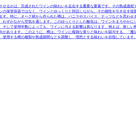
させるかは、完成されたワインの味わいを左右する重要な要素です。その熟成過程
ンの保管容器ではなく、ワインとゆっくりと対話しながら、その個性を引き出す役
ます。特に、オーク材から作られた樽は、バニラやスパイス、ナッツなどを思わせ
、わずかながら空気を通します。このゆっくりとした酸化は、ワインをまろやかに
、そして使用年数によっても、ワインに与える影響は異なります。例えば、新しい
向があります。このように、樽は、ワインに複雑な香りと味わいを賦与する、「魔
、使用する樽の種類や熟成期間などを調整し、理想とする味わいを目指しています