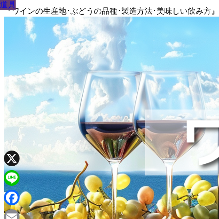
道具
道具
道具
道具
『ワインの生産地･ぶどうの品種･製造方法･美味しい飲み方
X
Line
Facebook