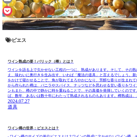
Email
Pocket
ピエス
ワイン熟成の要！バリック（樽）とは？
ワインを語る上で欠かせない工程の一つに、熟成があります。そして、その熟
え、味わいに奥行きを生み出す、いわば「魔法の道具」と言えるでしょう。新
をかけて寝かせることで、角が取れてまろやかになり、芳醇な香りが生まれて
から作られた樽は、バニラやスパイス、ナッツなどを思わせる甘い香りをワイ
ンもまた、樽の中で静かに時を重ねることで、その真価を発揮していくのです
ば、数年、あるいは数十年にわたって熟成されるものもあります。樽熟成は、
2024.07.27
道具
ワイン樽の世界：ピエスとは？
- ワイン樽のサイズの単位ピエスとは？ワインの熟成に欠かせないワイン樽