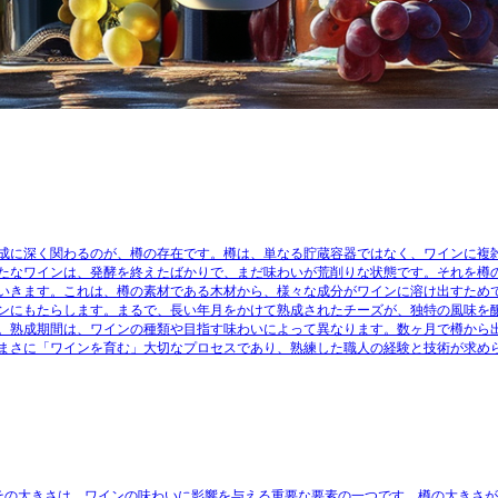
成に深く関わるのが、樽の存在です。樽は、単なる貯蔵容器ではなく、ワインに複
たなワインは、発酵を終えたばかりで、まだ味わいが荒削りな状態です。それを樽
いきます。これは、樽の素材である木材から、様々な成分がワインに溶け出すため
ンにもたらします。まるで、長い年月をかけて熟成されたチーズが、独特の風味を
。熟成期間は、ワインの種類や目指す味わいによって異なります。数ヶ月で樽から
まさに「ワインを育む」大切なプロセスであり、熟練した職人の経験と技術が求め
。その大きさは、ワインの味わいに影響を与える重要な要素の一つです。樽の大きさ