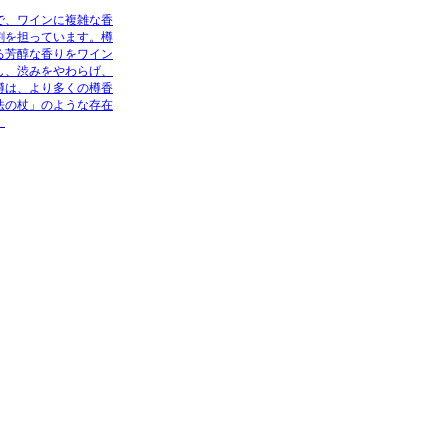
で、ワインに複雑な香
割を担っています。樽
る芳醇な香りをワイン
し、渋みをやわらげ、
樽は、より多くの樽香
法の杖」のような存在
。