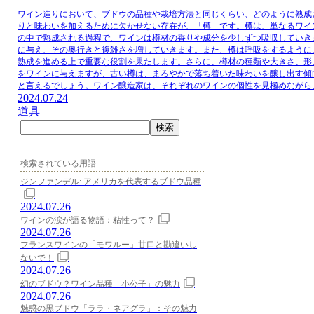
ワイン造りにおいて、ブドウの品種や栽培方法と同じくらい、どのように熟成
りと味わいを加えるために欠かせない存在が、「樽」です。樽は、単なるワイ
の中で熟成される過程で、ワインは樽材の香りや成分を少しずつ吸収していき
に与え、その奥行きと複雑さを増していきます。また、樽は呼吸をするように
熟成を進める上で重要な役割を果たします。さらに、樽材の種類や大きさ、形
をワインに与えますが、古い樽は、まろやかで落ち着いた味わいを醸し出す傾
と言えるでしょう。ワイン醸造家は、それぞれのワインの個性を見極めながら
2024.07.24
道具
検索
検索されている用語
ジンファンデル: アメリカを代表するブドウ品種
2024.07.26
ワインの涙が語る物語：粘性って？
2024.07.26
フランスワインの「モワルー」甘口と勘違いし
ないで！
2024.07.26
幻のブドウ？ワイン品種「小公子」の魅力
2024.07.26
魅惑の黒ブドウ「ララ・ネアグラ」：その魅力