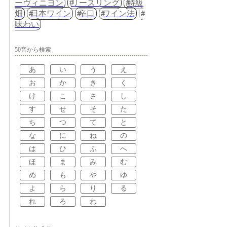
ーヴィニヨン
リースリング
特級
畑
日本ワイン
辛口
ワイン法
味わい
50音から検索
あ
い
う
え
お
か
き
く
け
こ
さ
し
す
せ
そ
た
ち
つ
て
と
な
に
ね
の
は
ひ
ふ
へ
ほ
ま
み
む
め
も
や
ゆ
よ
ら
り
る
れ
ろ
わ