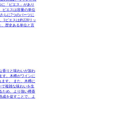
つに「ピエス」があり
、ピエスは容量の単位
さらに7つのパーツに
1ピエスは約228リッ
た、歴史ある単位と言
な香りと味わいが加わ
ます。木樽がワインに
ます。 また、木樽に
かで複雑な味わいを生
るため、より強い樽香
熟成を促すことで、よ