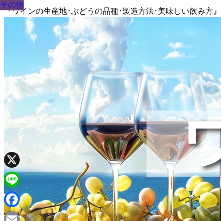
その他
その他
『ワインの生産地･ぶどうの品種･製造方法･美味しい飲み方
X
Line
Facebook