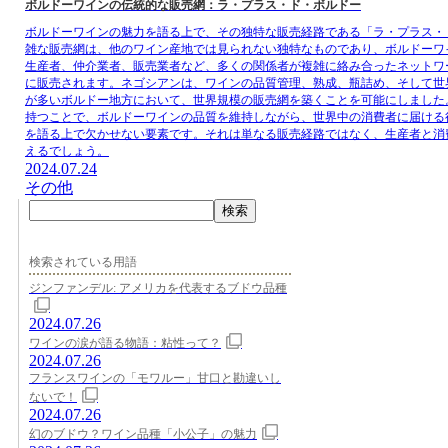
ボルドーワインの伝統的な販売網：ラ・プラス・ド・ボルドー
ボルドーワインの魅力を語る上で、その独特な販売経路である「ラ・プラス・
雑な販売網は、他のワイン産地では見られない独特なものであり、ボルドーワ
生産者、仲介業者、販売業者など、多くの関係者が複雑に絡み合ったネットワ
に販売されます。ネゴシアンは、ワインの品質管理、熟成、瓶詰め、そして世
が多いボルドー地方において、世界規模の販売網を築くことを可能にしました
持つことで、ボルドーワインの品質を維持しながら、世界中の消費者に届ける
を語る上で欠かせない要素です。それは単なる販売経路ではなく、生産者と消
えるでしょう。
2024.07.24
その他
検索
検索されている用語
ジンファンデル: アメリカを代表するブドウ品種
2024.07.26
ワインの涙が語る物語：粘性って？
2024.07.26
フランスワインの「モワルー」甘口と勘違いし
ないで！
2024.07.26
幻のブドウ？ワイン品種「小公子」の魅力