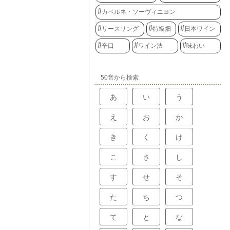
カベルネ・ソーヴィニヨン
リースリング
特級畑
日本ワイン
辛口
ワイン法
味わい
50音から検索
あ
い
う
え
お
か
き
く
け
こ
さ
し
す
せ
そ
た
ち
つ
て
と
な