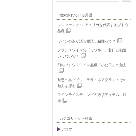
検索されている用語
ジンファンデル: アメリカを代表するブドウ
品種
ワインの涙が語る物語：粘性って？
フランスワインの「モワルー」甘口と勘違
いしないで！
幻のブドウ？ワイン品種「小公子」の魅力
魅惑の黒ブドウ「ララ・ネアグラ」：その
魅力を探る
ワインテイスティングの必須アイテム：吐
器
カテゴリーから検索
アロマ