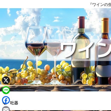
『ワインの
X
L
吐器
i
F