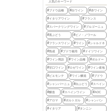
人気のキーワード
ブドウ品種
白ワイン
赤ワイン
イタリアワイン
フランス
スパークリングワイン
ブルゴーニュ
黒ぶどう
ピノ・ノワール
フランスワイン
ワイン
シャルドネ
熟成
ブドウ栽培
ドイツワイン
ワイン用語
ワイン品種
ボルドー
甘口ワイン
ロゼワイン
ワイン産地
ピエモンテ
ワイン醸造
ブドウ
シャンパーニュ
白ぶどう
スペイン
醸造
スペインワイン
AOC
アロマ
ポルトガル
シャンパン
イタリア
タンニン