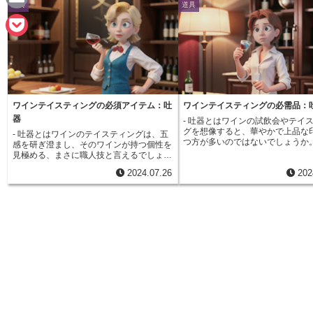
道具
道具
n
a
E
e
c
m
P
e
a
o
b
i
c
o
ワインテイスティングの必須アイテム：吐
ワインテイスティングの必需品：
l
k
器
- 吐器とはワインの試飲会やテイ
o
グを想像すると、華やかで上品な
- 吐器とはワインのテイスティングは、五
e
つ方が多いのではないでしょうか
感を研ぎ澄まし、そのワインが持つ個性を
k
実際には、ワインの専門家が品質
見極める、まさに職人技と言えるでしょ
t
るためには、一度に多くの銘柄を
う。しかし、一度にたくさんのワインを評
2024.07.26
202
必要があります。味わいを分析す
価する場合、全て飲み込んでいては、アル
はいえ、全てを飲み込んでいては
コールの影響で感覚が鈍り、正確な判断が
ちません。そこで活躍するのが「
できなくなってしまいます。そこで活躍す
す。吐器とは、テイスティングし
るのが「吐器」です。吐器とは、テイステ
を口から吐き出すための容器のこ
ィングしたワインを飲み込まずに吐き出す
ワイングラスと同様に、素材や形
ための容器のこと。ワインを口に含んだ
す。持ち運びに便利なコンパクト
後、飲み込まずに吐器に吐き出すことで、
ら、安定感のある据え置き型のも
アルコールの摂取量を抑えながら、多くの
使用シーンに合わせて選ぶことが
種類のワインをテイスティングすることが
す。吐器を使用する最大のメリッ
可能になります。テイスティングでは、少
み過ぎを防ぎ、常に冷静な状態で
量のワインを口に含み、舌の上で転がした
ィングを続けられるという点です
り、空気を含ませたりすることで、そのワ
に含まれるアルコールは、たとえ
インが秘めた香りや味わいを分析します。
摂取すれば判断力を鈍らせ、正確
この時、ワインを飲み込んでしまうと、ア