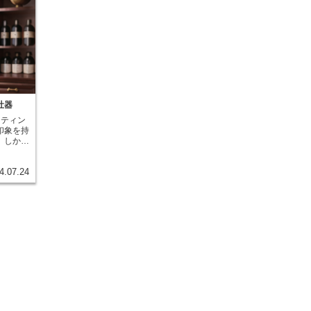
吐器
スティン
印象を持
。しかし
を見極め
試飲する
4.07.24
るためと
身体が持
吐器」で
たワイン
とです。
は様々で
なものか
のまで、
できま
トは、飲
テイステ
。ワイン
少量でも
な評価を