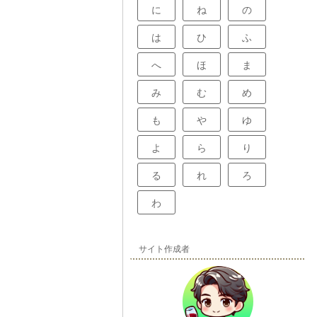
に
ね
の
は
ひ
ふ
へ
ほ
ま
み
む
め
も
や
ゆ
よ
ら
り
る
れ
ろ
わ
サイト作成者