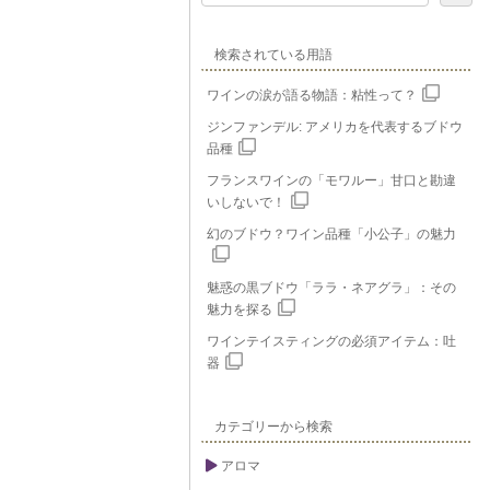
検索されている用語
ワインの涙が語る物語：粘性って？
ジンファンデル: アメリカを代表するブドウ
品種
フランスワインの「モワルー」甘口と勘違
いしないで！
幻のブドウ？ワイン品種「小公子」の魅力
魅惑の黒ブドウ「ララ・ネアグラ」：その
魅力を探る
ワインテイスティングの必須アイテム：吐
器
カテゴリーから検索
アロマ