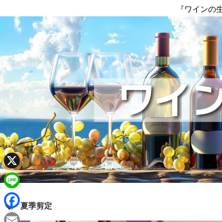
『ワインの
X
L
夏季剪定
i
F