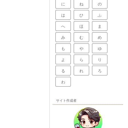
に
ね
の
は
ひ
ふ
へ
ほ
ま
み
む
め
も
や
ゆ
よ
ら
り
る
れ
ろ
わ
サイト作成者