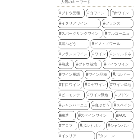
人気のキーワード
ブドウ品種
白ワイン
赤ワイン
イタリアワイン
フランス
スパークリングワイン
ブルゴーニュ
黒ぶどう
ピノ・ノワール
フランスワイン
ワイン
シャルドネ
熟成
ブドウ栽培
ドイツワイン
ワイン用語
ワイン品種
ボルドー
甘口ワイン
ロゼワイン
ワイン産地
ピエモンテ
ワイン醸造
ブドウ
シャンパーニュ
白ぶどう
スペイン
醸造
スペインワイン
AOC
アロマ
ポルトガル
シャンパン
イタリア
タンニン