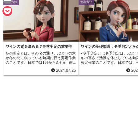
生産方法
生産方法
n
a
E
e
c
m
P
e
a
o
b
i
c
o
ワインの質を決める？冬季剪定の重要性
ワインの基礎知識：冬季剪定とそ
l
k
冬の剪定とは、その名の通り、ぶどうの木
- 冬季剪定とは冬季剪定は、ぶど
o
が冬の間に眠っている時期に行う剪定作業
冬の寒さで活動を休止している時
e
のことです。日本では1月から3月頃、南半
剪定作業のことです。日本では、
k
球の国々では7月から9月頃が剪定の時期に
1月から3月にかけて、地域や気候
t
2024.07.26
202
あたります。この時期、ぶどうの木はまる
わせて実施されます。この時期は
で冬眠している動物のように、静かに春の
の木の活動が鈍くなっているため
訪れを待っています。活動を休止している
ダメージを最小限に抑えられます
ため、剪定によって余分な負担をかけるこ
定の目的は、翌年の春以降に新し
となく、翌年の生育を調整することができ
芽の数を調整し、樹勢をコントロ
るのです。冬の剪定の目的は、主に二つあ
ことにあります。古くなった枝や
ります。一つ目は、樹形を整え、日当たり
すぎた枝を剪り落とすことで、太
と風通しを良くすることです。不要な枝を
効率よく樹全体に行き渡らせるこ
切ることで、太陽の光がまんべんなく当た
き、より質の高いぶどうを育てる
るようになり、おいしいぶどうを実らせる
きます。剪定の方法は、栽培する
ことができます。また、風通しが良くなる
品種や樹齢、目指すワインのスタ
ことで、病気の発生を予防することにもつ
って異なります。例えば、樹勢の
ながります。二つ目は、結実量を調整し、
は短く剪定し、樹勢の弱い品種は
品質の高いぶどうを収穫することです。剪
定するといった工夫が必要です。
定によって花芽の数を調整することで、実
木は枝数を少なくして生育を促し