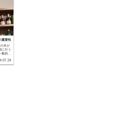
の重要性
うの木が
期に行う
一般的に
条件に合
4.07.24
、ぶどう
、剪定の
。冬季剪
く伸びる
ールする
、密集し
陽の光を
とがで
ことがで
ぶどうの
イルによ
強い品種
長めに剪
また、若
、成木は