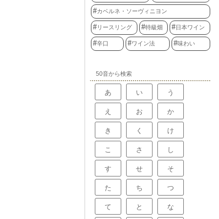
カベルネ・ソーヴィニヨン
リースリング
特級畑
日本ワイン
辛口
ワイン法
味わい
50音から検索
あ
い
う
え
お
か
き
く
け
こ
さ
し
す
せ
そ
た
ち
つ
て
と
な