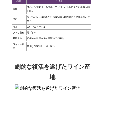
項目
詳細
スペイン北東部、カタルーニャ州、バルセロナから南西へ約
場所
150km
なだらかな丘陵地帯から急峻な山々に囲まれた変化に富んだ
地形
地形
標高
200～700メートル
ブドウ品種
黒ブドウ
栽培方法
伝統的な栽培方法と最新技術の融合
ワインの特
濃厚な果実味と力強い味わい
徴
劇的な復活を遂げたワイン産
地