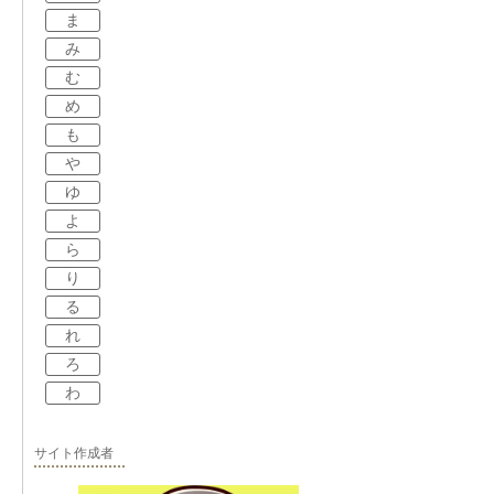
ま
み
む
め
も
や
ゆ
よ
ら
り
る
れ
ろ
わ
サイト作成者