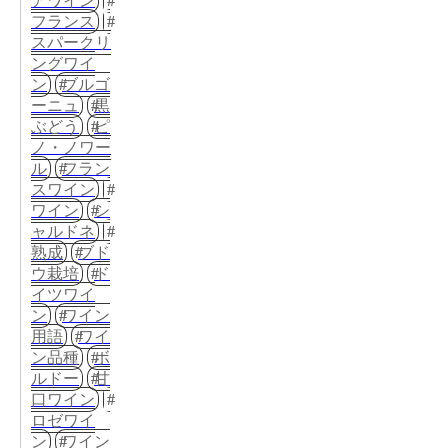
アワイン
フランス
スパークリ
ングワイ
ン
ブルゴ
ーニュ
黒
ぶどう
ピ
ノ・ノワー
ル
フラン
スワイン
ワイン
シ
ャルドネ
熟成
ブド
ウ栽培
ド
イツワイ
ン
ワイン
用語
ワイ
ン品種
ボ
ルドー
甘
口ワイン
ロゼワイ
ン
ワイン