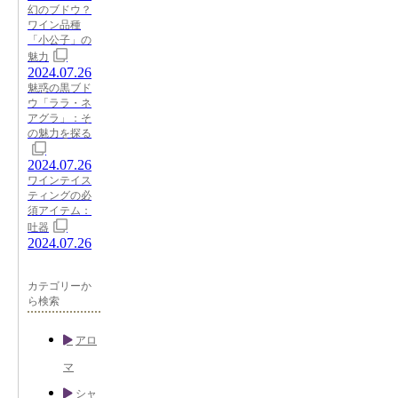
幻のブドウ？
ワイン品種
「小公子」の
魅力
2024.07.26
魅惑の黒ブド
ウ「ララ・ネ
アグラ」：そ
の魅力を探る
2024.07.26
ワインテイス
ティングの必
須アイテム：
吐器
2024.07.26
カテゴリーか
ら検索
アロ
マ
シャ