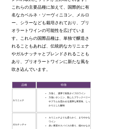
これらの主要品種に加えて、国際的に有
名なカベルネ・ソーヴィニヨン、メルロ
ー、シラーなども栽培されており、プリ
オラートワインの可能性を広げていま
す。これらの国際品種は、単独で醸造さ
れることもあれば、伝統的なカリニェナ
やガルナッチャとブレンドされることも
あり、プリオラートワインに新たな風を
吹き込んでいます。
品種
特徴
力強く、濃厚で長熟タイプのワイン
力強いタンニン、熟したブラックベリー
カリニェナ
やプラムを思わせる濃厚な果実味、しっ
かりとした酸味
カリニェナよりも柔らかく、まろやかな
ワイン
ガルナッチャ
赤い果実やスパイスの香り、穏やかなタ