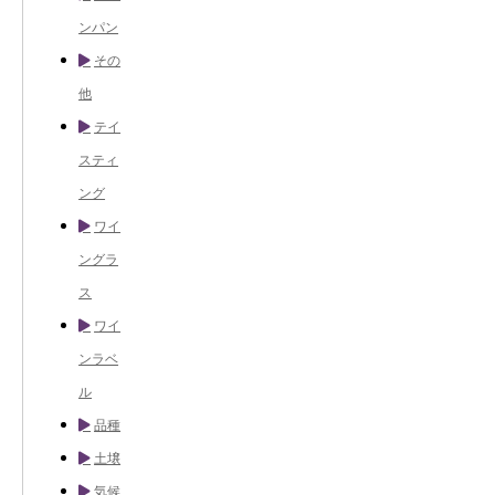
ンパン
その
他
テイ
スティ
ング
ワイ
ングラ
ス
ワイ
ンラベ
ル
品種
土壌
気候