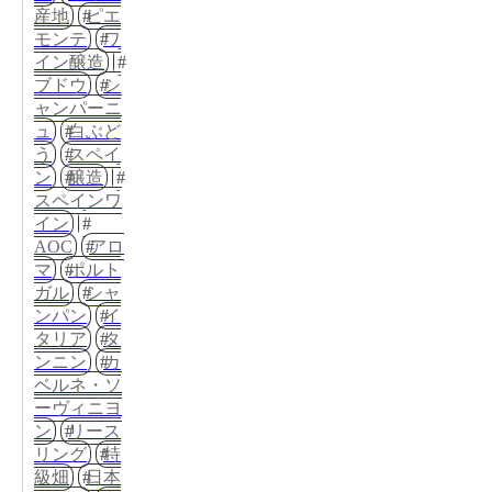
産地
ピエ
モンテ
ワ
イン醸造
ブドウ
シ
ャンパーニ
ュ
白ぶど
う
スペイ
ン
醸造
スペインワ
イン
AOC
アロ
マ
ポルト
ガル
シャ
ンパン
イ
タリア
タ
ンニン
カ
ベルネ・ソ
ーヴィニヨ
ン
リース
リング
特
級畑
日本