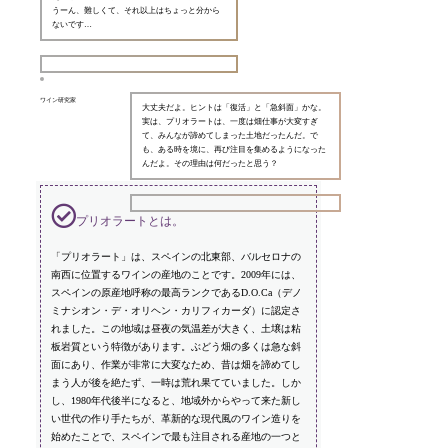
うーん、難しくて、それ以上はちょっと分から
ないです…
ワイン研究家
大丈夫だよ。ヒントは「復活」と「急斜面」かな。
実は、プリオラートは、一度は畑仕事が大変すぎ
て、みんなが諦めてしまった土地だったんだ。で
も、ある時を境に、再び注目を集めるようになった
んだよ。その理由は何だったと思う？
プリオラートとは。
「プリオラート」は、スペインの北東部、バルセロナの
南西に位置するワインの産地のことです。2009年には、
スペインの原産地呼称の最高ランクであるD.O.Ca（デノ
ミナシオン・デ・オリヘン・カリフィカーダ）に認定さ
れました。この地域は昼夜の気温差が大きく、土壌は粘
板岩質という特徴があります。ぶどう畑の多くは急な斜
面にあり、作業が非常に大変なため、昔は畑を諦めてし
まう人が後を絶たず、一時は荒れ果てていました。しか
し、1980年代後半になると、地域外からやって来た新し
い世代の作り手たちが、革新的な現代風のワイン造りを
始めたことで、スペインで最も注目される産地の一つと