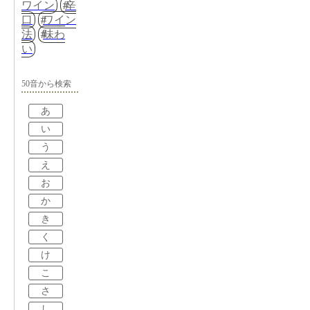
ワイン
辛
口
ワイン
法
味わ
い
50音から検索
あ
い
う
え
お
か
き
く
け
こ
さ
し