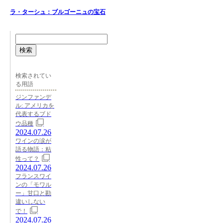
ラ・ターシュ：ブルゴーニュの宝石
検索
検索されてい
る用語
ジンファンデ
ル: アメリカを
代表するブド
ウ品種
2024.07.26
ワインの涙が
語る物語：粘
性って？
2024.07.26
フランスワイ
ンの「モワル
ー」甘口と勘
違いしない
で！
2024.07.26