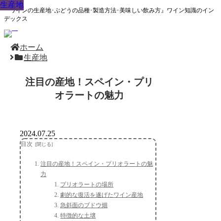
生産地
生産地
生産地
生産地
生産地
生産地
生産地
生産地
生産地
『ワインの生産地･ぶどうの品種･製造方法･美味しい飲み方』ワイン知識のイン
デックス
ホーム
生産地
注目の産地！スペイン・プリ
オラートの魅力
2024.07.25
目次
注目の産地！スペイン・プリオラートの魅
力
プリオラートの場所
劇的な復活を遂げたワイン産地
急斜面のブドウ畑
特徴的な土壌