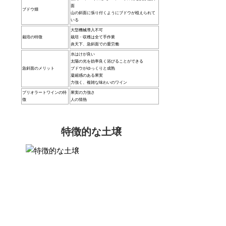
面
ブドウ畑
山の斜面に張り付くようにブドウが植えられて
いる
大型機械導入不可
栽培の特徴
栽培・収穫は全て手作業
炎天下、急斜面での重労働
水はけが良い
太陽の光を効率良く浴びることができる
急斜面のメリット
ブドウがゆっくりと成熟
凝縮感のある果実
力強く、複雑な味わいのワイン
プリオラートワインの特
果実の力強さ
徴
人の情熱
特徴的な土壌