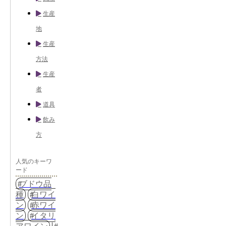
生産
地
生産
方法
生産
者
道具
飲み
方
人気のキーワ
ード
ブドウ品
種
白ワイ
ン
赤ワイ
ン
イタリ