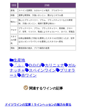
項目
詳細
産地
スペイン北東部、カタルーニャ地方、プリオラート
特徴
濃厚な果実味、力強いタンニン、豊かなミネラル感
熟したブラックベリー、プラム、ブラックチェリーなどの果実
味わい
味、力強いタンニン、複雑で重厚な味わい
ブラックベリー、プラム、ブラックチェリー、黒胡椒、クロー
アロマ
ブ、甘草、リコリス、熟成によりチョコレート、タバコ、革製品
スタイ
以前は凝縮感と力強さを重視したスタイルが主流だったが、近年
ルの変
はエレガントでバランスを重視したスタイルへ変化
化
理由
醸造技術の進歩、ブドウ栽培の改善
生産地
「ふ」
D.O.Ca
カリニェナ
ガル
ナッチャ
スペインワイン
プリオラ
ート
赤ワイン
関連するワインの記事
ドイツワインの宝庫！ラインヘッセンの魅力を探る