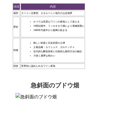
項目
内容
場所
スペイン北東部、カタルーニャ地方の山岳地帯
かつては良質なワインの産地として栄える
19世紀後半、フィロキセラ禍により壊滅状態に
歴史
1980年代後半から復興が始まる
険しい斜面と石灰岩質の土壌
土着品種：カリニェナ、ガルナッチャ
特徴
近代的な醸造技術と伝統的な栽培方法の融合
力強く濃厚な味わい
現状
世界的に認められるワイン産地
急斜面のブドウ畑