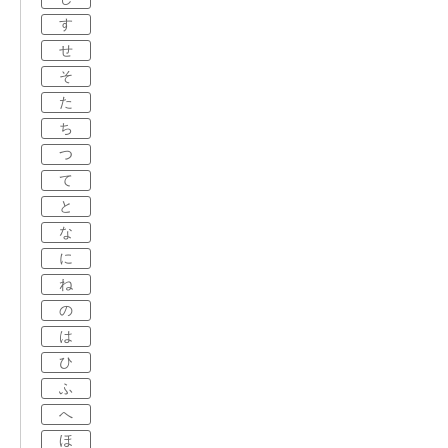
す
せ
そ
た
ち
つ
て
と
な
に
ね
の
は
ひ
ふ
へ
ほ