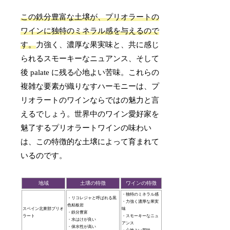
この鉄分豊富な土壌が、プリオラートの
ワインに独特のミネラル感を与えるので
す。
力強く、濃厚な果実味と、共に感じ
られるスモーキーなニュアンス、そして
後 palate に残る心地よい苦味。これらの
複雑な要素が織りなすハーモニーは、プ
リオラートのワインならではの魅力と言
えるでしょう。世界中のワイン愛好家を
魅了するプリオラートワインの味わい
は、この特徴的な土壌によって育まれて
いるのです。
地域
土壌の特徴
ワインの特徴
・独特のミネラル感
・リコレジャと呼ばれる黒
・力強く濃厚な果実
色粘板岩
スペイン北東部プリオ
味
・鉄分豊富
ラート
・スモーキーなニュ
・水はけが良い
アンス
・保水性が高い