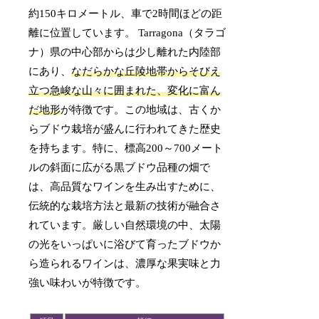
約150キロメートル、車で2時間ほどの距
離に位置しています。 Tarragona（タラゴ
ナ）県の中心部からは少し離れた内陸部
にあり、
なだらかな丘陵地帯からそびえ
立つ急峻な山々に囲まれた、変化に富ん
だ地形
が特徴です。この地域は、古くか
らブドウ栽培が盛んに行われてきた歴史
を持ちます。特に、標高200～700メート
ルの斜面に広がる黒ブドウ品種の畑で
は、高品質なワインを生み出すために、
伝統的な栽培方法と最新の技術が融合さ
れています。厳しい自然環境の中、太陽
の光をいっぱいに浴びて育ったブドウか
ら造られるワインは、濃厚な果実味と力
強い味わいが特徴です。