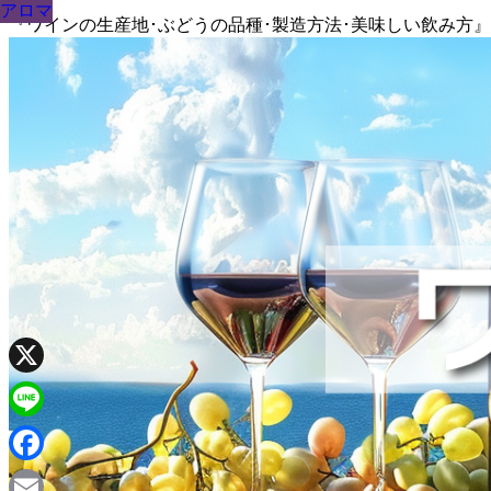
アロマ
アロマ
アロマ
アロマ
アロマ
アロマ
アロマ
アロマ
アロマ
『ワインの生産地･ぶどうの品種･製造方法･美味しい飲み方
X
Line
Facebook