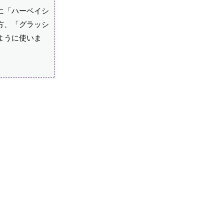
に「ハーベイシ
方、「グラッシ
ように使いま