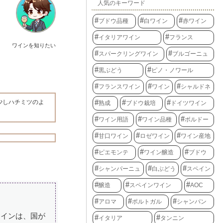
人気のキーワード
ブドウ品種
白ワイン
赤ワイン
イタリアワイン
フランス
ワインを知りたい
スパークリングワイン
ブルゴーニュ
黒ぶどう
ピノ・ノワール
フランスワイン
ワイン
シャルドネ
少しハチミツのよ
熟成
ブドウ栽培
ドイツワイン
ワイン用語
ワイン品種
ボルドー
甘口ワイン
ロゼワイン
ワイン産地
ピエモンテ
ワイン醸造
ブドウ
シャンパーニュ
白ぶどう
スペイン
醸造
スペインワイン
AOC
アロマ
ポルトガル
シャンパン
ワインは、国が
イタリア
タンニン