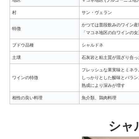
地区
マコネ地区 (ブルゴーニュ地
村
サン・ヴェラン
かつては普段飲みのワイン産
特徴
「マコネ地区の白ワインの女
ブドウ品種
シャルドネ
土壌
石灰岩と粘土質が混ざり合っ
フレッシュな果実味とミネラ
ワインの特徴
しっかりとした酸味とバラン
熟成により深みが増す
相性の良い料理
魚介類、鶏肉料理
シャ