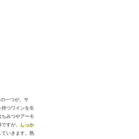
ンの一つが、サ
を持つワインを生
はちみつやアーモ
醇ですが、
しっか
していきます。熟