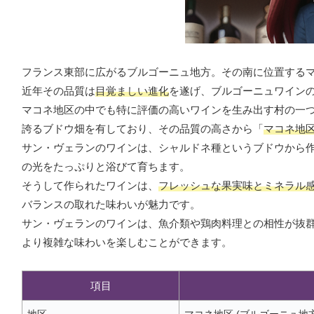
フランス東部に広がるブルゴーニュ地方。その南に位置する
近年その品質は
目覚ましい進化
を遂げ、ブルゴーニュワイン
マコネ地区の中でも特に評価の高いワインを生み出す村の一
誇るブドウ畑を有しており、その品質の高さから「
マコネ地
サン・ヴェランのワインは、シャルドネ種というブドウから
の光をたっぷりと浴びて育ちます。
そうして作られたワインは、
フレッシュな果実味とミネラル
バランスの取れた味わいが魅力です。
サン・ヴェランのワインは、魚介類や鶏肉料理との相性が抜
より複雑な味わいを楽しむことができます。
項目