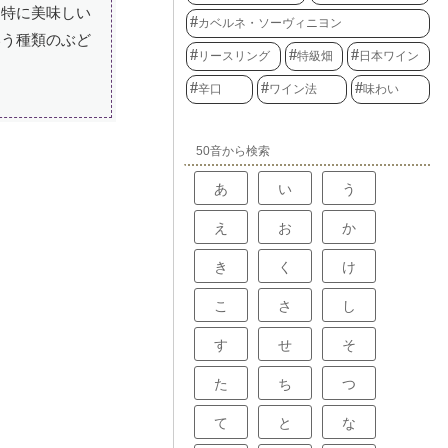
も特に美味しい
カベルネ・ソーヴィニヨン
いう種類のぶど
リースリング
特級畑
日本ワイン
辛口
ワイン法
味わい
50音から検索
あ
い
う
え
お
か
き
く
け
こ
さ
し
す
せ
そ
た
ち
つ
て
と
な