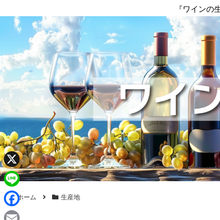
『ワインの
X
L
ホーム
生産地
i
F