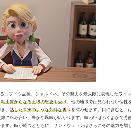
する白ブドウ品種、シャルドネ。その魅力を最大限に表現したワイ
と粘土質からなる土壌の恩恵を受け
、他の地域では見られない個性
輝き、
熟した果実のような芳醇な香り
を漂わせます。口に含むと、
複雑に絡み合い、豊かな風味が広がります。味わいはふくよかで芳
います。時が経つとともに、サン・ヴェランはさらにその魅力を増