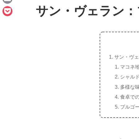
n
a
サン・ヴェラン：
E
e
c
m
P
e
a
o
b
i
c
o
l
k
o
サン・ヴェ
e
k
マコネ
t
シャル
多様な
食卓で
ブルゴ