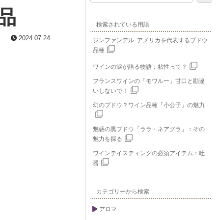
品
検索されている用語
2024.07.24
ジンファンデル: アメリカを代表するブドウ
品種
ワインの涙が語る物語：粘性って？
フランスワインの「モワルー」甘口と勘違
いしないで！
幻のブドウ？ワイン品種「小公子」の魅力
魅惑の黒ブドウ「ララ・ネアグラ」：その
魅力を探る
ワインテイスティングの必須アイテム：吐
器
カテゴリーから検索
アロマ