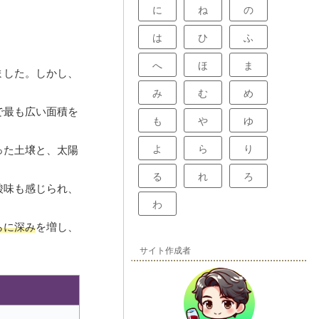
に
ね
の
は
ひ
ふ
へ
ほ
ま
ました。しかし、
み
む
め
で最も広い面積を
も
や
ゆ
よ
ら
り
った土壌と、太陽
る
れ
ろ
酸味も感じられ、
わ
らに深み
を増し、
サイト作成者