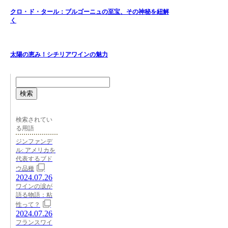
クロ・ド・タール：ブルゴーニュの至宝、その神秘を紐解
く
太陽の恵み！シチリアワインの魅力
検索
検索されてい
る用語
ジンファンデ
ル: アメリカを
代表するブド
ウ品種
2024.07.26
ワインの涙が
語る物語：粘
性って？
2024.07.26
フランスワイ