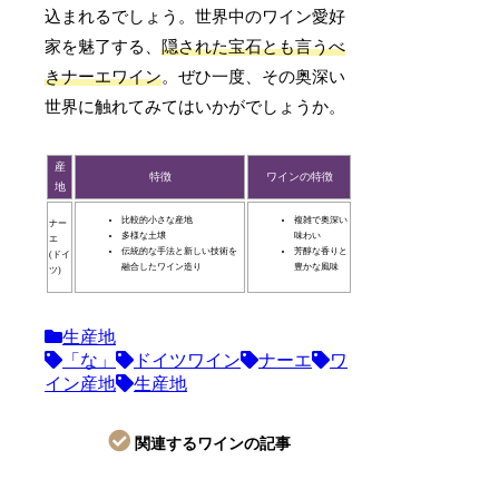
込まれるでしょう。世界中のワイン愛好
家を魅了する、
隠された宝石とも言うべ
きナーエワイン
。ぜひ一度、その奥深い
世界に触れてみてはいかがでしょうか。
産
特徴
ワインの特徴
地
比較的小さな産地
複雑で奥深い
ナー
多様な土壌
味わい
エ
伝統的な手法と新しい技術を
芳醇な香りと
(ドイ
融合したワイン造り
豊かな風味
ツ)
生産地
「な」
ドイツワイン
ナーエ
ワ
イン産地
生産地
関連するワインの記事