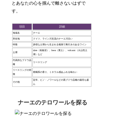
とあなたの心を掴んで離さないはずで
す。
項目
詳細
地域名
ナーエ
所在地
ドイツ、ライン川支流のナーエ川沿い
特徴
多様な土壌から生まれる複雑で奥行きのあるワイン
slate（粘板岩）、loess（黄土）、volcanic（火山性土
土壌
壌）など
代表的なブドウ品
リースリング
種
リースリングの特
柑橘系の香り、ミネラル感あふれる味わい
徴
近年、ピノ・ノワールなどの黒ブドウ品種の栽培も盛
その他
ん
ナーエのテロワールを探る