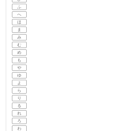
ふ
へ
ほ
ま
み
む
め
も
や
ゆ
よ
ら
り
る
れ
ろ
わ