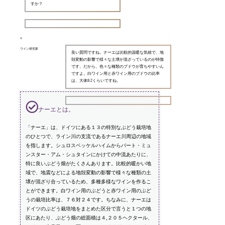
すか？
ワイン研究家
良い質問ですね。ナーエは比較的温暖な気候で、地
殻変動の影響で様々な土壌が混ざっているのが特徴
です。だから、色々な種類のブドウが育ちやすいん
ですよ。白ワイン用と赤ワイン用のブドウの比率
は、大体8:2くらいですね。
ナーエとは。
「ナーエ」は、ドイツにある１３の特別なぶどう栽培地
のひとつで、ライン川の支流であるナーエ川周辺の地域
を指します。シュロスベッケルハイムからバート・ミュ
ンスター・アム・シュタインにかけての中流あたりに、
特に良いぶどう畑がたくさんあります。比較的暖かい地
域で、地震などによる地殻変動の影響で様々な種類の土
壌が混ざり合っているため、多種多様なワインを作るこ
とができます。白ワイン用のぶどうと赤ワイン用のぶど
うの栽培比率は、７６対２４です。ちなみに、ナーエは
ドイツのぶどう栽培地をまとめた区分で言うと１つの地
区にあたり、ぶどう畑の総面積は４,２０５ヘクタール、