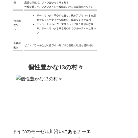
徴
温暖な気候で、ブドウはゆっくりと熟す
芳醇な香りと、いきいきとした酸味のバランスが取れたワイン
リースリング：華やかな香り、桃やアプリコットを思
わせるフルーティーな味わい、繊細なミネラル感
代表的
ミュラートゥルガウ：マスカットに似た華やかな香
なワイ
り、リースリングよりも軽やかでフルーティーな味わ
ン
い
今後の
ピノ・ノワールなどの赤ワイン用ブドウ品種の栽培も増加傾向
動向
個性豊かな13の村々
ドイツのモーゼル川沿いにあるナーエ