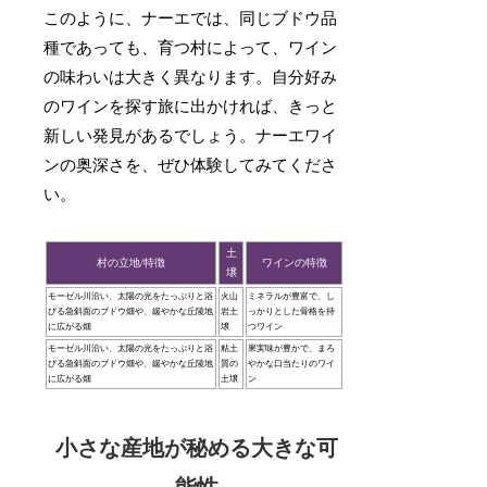
このように、ナーエでは、同じブドウ品
種であっても、育つ村によって、ワイン
の味わいは大きく異なります。自分好み
のワインを探す旅に出かければ、きっと
新しい発見があるでしょう。ナーエワイ
ンの奥深さを、ぜひ体験してみてくださ
い。
土
村の立地/特徴
ワインの特徴
壌
モーゼル川沿い、太陽の光をたっぷりと浴
火山
ミネラルが豊富で、し
びる急斜面のブドウ畑や、緩やかな丘陵地
岩土
っかりとした骨格を持
に広がる畑
壌
つワイン
モーゼル川沿い、太陽の光をたっぷりと浴
粘土
果実味が豊かで、まろ
びる急斜面のブドウ畑や、緩やかな丘陵地
質の
やかな口当たりのワイ
に広がる畑
土壌
ン
小さな産地が秘める大きな可
能性