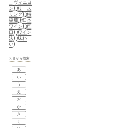
ーヴィニヨ
ン
リース
リング
特
級畑
日本
ワイン
辛
口
ワイン
法
味わ
い
50音から検索
あ
い
う
え
お
か
き
く