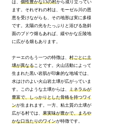
は、
個性豊かな13の村
から成り立ってい
ます。それぞれの村は、モーゼル川の恩
恵を受けながらも、その地形は実に多様
です。太陽の光をたっぷりと浴びる急斜
面のブドウ畑もあれば、緩やかな丘陵地
に広がる畑もあります。
ナーエのもう一つの特徴は、
村ごとに土
壌が異なる
ことです。火山活動によって
生まれた黒い岩肌が印象的な地域では、
水はけのよい火山岩土壌が広がっていま
す。このような土壌からは、
ミネラルが
豊富で、しっかりとした骨格を持つワイ
ン
が生まれます。一方、粘土質の土壌が
広がる村では、
果実味が豊かで、まろや
かな口当たりのワイン
が特徴です。