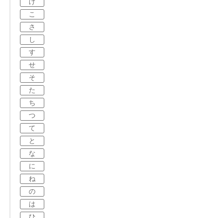
け
こ
さ
し
す
せ
そ
た
ち
つ
て
と
な
に
ね
の
は
ひ