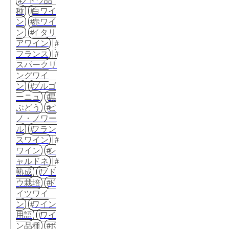
ブドウ品
種
白ワイ
ン
赤ワイ
ン
イタリ
アワイン
フランス
スパークリ
ングワイ
ン
ブルゴ
ーニュ
黒
ぶどう
ピ
ノ・ノワー
ル
フラン
スワイン
ワイン
シ
ャルドネ
熟成
ブド
ウ栽培
ド
イツワイ
ン
ワイン
用語
ワイ
ン品種
ボ