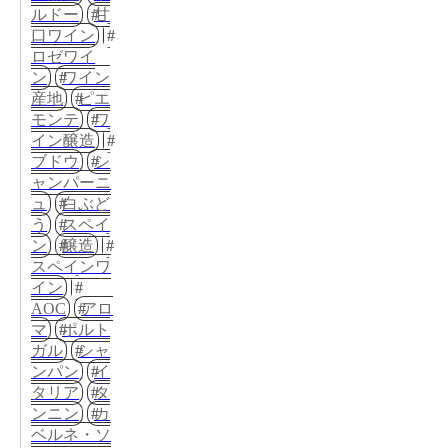
ルドー
甘
口ワイン
ロゼワイ
ン
ワイン
産地
ピエ
モンテ
ワ
イン醸造
ブドウ
シ
ャンパーニ
ュ
白ぶど
う
スペイ
ン
醸造
スペインワ
イン
AOC
アロ
マ
ポルト
ガル
シャ
ンパン
イ
タリア
タ
ンニン
カ
ベルネ・ソ