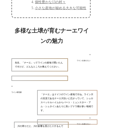
個性豊かな13の村々
小さな産地が秘める大きな可能性
多様な土壌が育むナーエワイ
ンの魅力
ワインを知りたい
先生、「ナーエ」ってワインの産地で聞いたん
ですけど、どんなところか教えてください。
ワイン研究家
「ナーエ」はドイツのワイン産地ですね。ライン川
の支流であるナーエ川沿いに広がっていて、シュロ
スベッケルハイムからバート・ミュンスター・ア
ム・シュタインあたりに良いブドウ畑が多い地域で
す。
ワインを知りたい
川の周りだと、川の影響を受けたりするんで