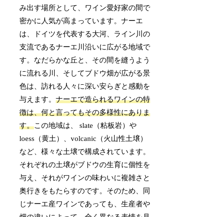
み出す場所として、ワイン愛好家の間で
密かに人気が高まっています。ナーエ
は、ドイツを代表する大河、ライン川の
支流であるナーエ川沿いに広がる地域で
す。なだらかな丘と、その間を縫うよう
に流れる川、そしてブドウ畑が広がる景
色は、訪れる人々に深い安らぎと感動を
与えます。
ナーエで造られるワインの特
徴は、何と言ってもその多様性にありま
す。
この地域は、 slate（粘板岩）や
loess（黄土）、volcanic（火山性土壌）
など、様々な土壌で構成されています。
それぞれの土壌がブドウの生育に個性を
与え、それがワインの味わいに複雑さと
奥行きをもたらすのです。そのため、同
じナーエ産ワインであっても、生産者や