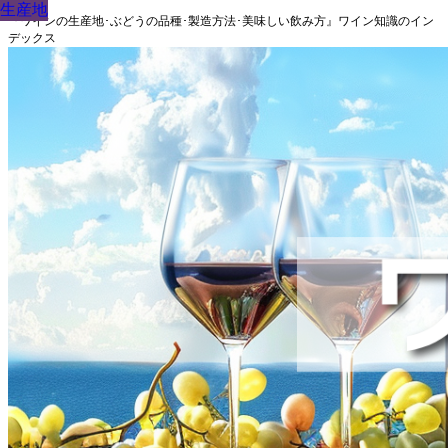
生産地
生産地
生産地
生産地
生産地
生産地
生産地
生産地
生産地
『ワインの生産地･ぶどうの品種･製造方法･美味しい飲み方』ワイン知識のイン
デックス