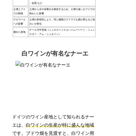
・砂質 など
土壌とブド
土壌から水や栄養分を吸収するため、土壌の違いがブドウの
ウの関係
味わいに影響
テロワール
土壌の多様性により、同じ種類のブドウでも畑が異なると味
への影響
わいが変化
ナーエ川中流域（シュロスベッケルハイム〜バート・ミュン
優れた産地
スター・アム・シュタイン）
白ワインが有名なナーエ
ドイツのワイン産地として知られるナー
エは、
白ワインの生産が特に盛んな地域
です。ブドウ畑を見渡すと、白ワイン用