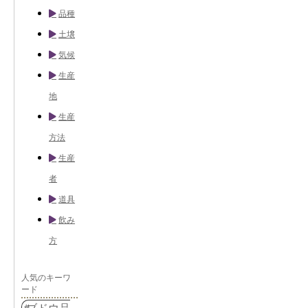
品種
土壌
気候
生産
地
生産
方法
生産
者
道具
飲み
方
人気のキーワ
ード