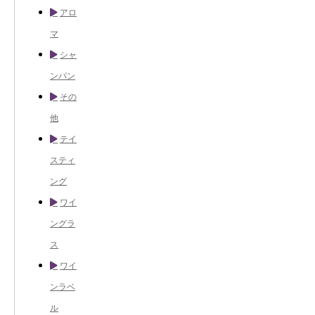
アロ
マ
シャ
ンパン
その
他
テイ
スティ
ング
ワイ
ングラ
ス
ワイ
ンラベ
ル