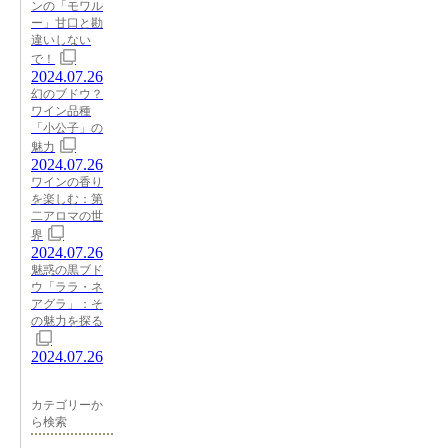
ンの「モワル
ー」甘口と勘
違いしない
で！
2024.07.26
幻のブドウ？
ワイン品種
「小公子」の
魅力
2024.07.26
ワインの香り
を楽しむ：第
二アロマの世
界
2024.07.26
魅惑の黒ブド
ウ「ララ・ネ
アグラ」：そ
の魅力を探る
2024.07.26
カテゴリーか
ら検索