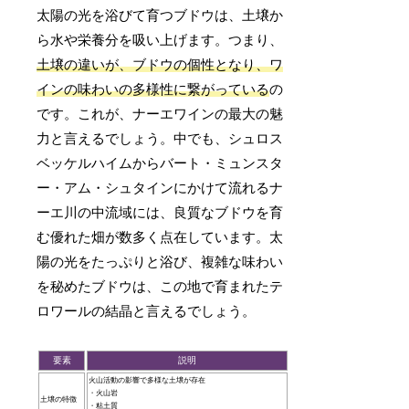
太陽の光を浴びて育つブドウは、土壌か
ら水や栄養分を吸い上げます。つまり、
土壌の違いが、ブドウの個性となり、ワ
インの味わいの多様性に繋がっている
の
です。これが、ナーエワインの最大の魅
力と言えるでしょう。中でも、シュロス
ベッケルハイムからバート・ミュンスタ
ー・アム・シュタインにかけて流れるナ
ーエ川の中流域には、良質なブドウを育
む優れた畑が数多く点在しています。太
陽の光をたっぷりと浴び、複雑な味わい
を秘めたブドウは、この地で育まれたテ
ロワールの結晶と言えるでしょう。
要素
説明
火山活動の影響で多様な土壌が存在
・火山岩
土壌の特徴
・粘土質