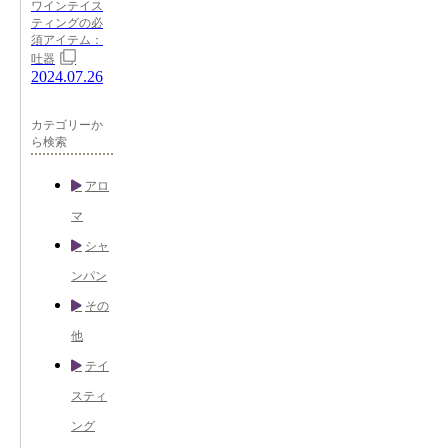
ワインテイス
ティングの必
須アイテム：
吐器
2024.07.26
カテゴリーか
ら検索
アロ
マ
シャ
ンパン
その
他
テイ
スティ
ング