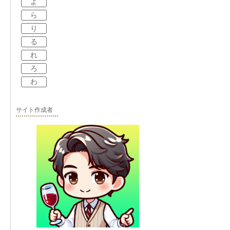
よ
ら
り
る
れ
ろ
わ
サイト作成者