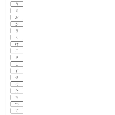
う
え
お
か
き
く
け
こ
さ
し
す
せ
そ
た
ち
つ
て