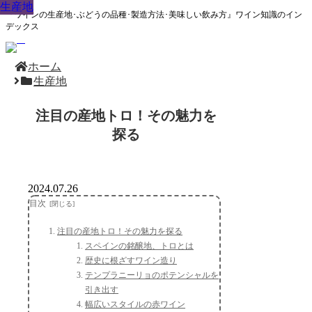
生産地
生産地
生産地
生産地
生産地
生産地
生産地
生産地
生産地
『ワインの生産地･ぶどうの品種･製造方法･美味しい飲み方』ワイン知識のイン
デックス
ホーム
生産地
注目の産地トロ！その魅力を
探る
2024.07.26
目次
注目の産地トロ！その魅力を探る
スペインの銘醸地、トロとは
歴史に根ざすワイン造り
テンプラニーリョのポテンシャルを
引き出す
幅広いスタイルの赤ワイン