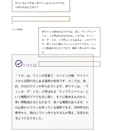
れているんですね！赤ワインはどんなブドウか
ら作られるんですか？
ワイン研究家
赤ワインに使われるブドウは、主に「テンプラニー
リョ」って呼ばれるものだね。トロでは「ティン
タ・デ・トロ」って呼ぶこともあるよ。このブドウ
で、若いうちに飲むフレッシュなタイプから、じっ
くり熟成させたタイプまで、幅広く作られているん
だ。
トロとは。
「トロ」は、ワインの言葉で、スペインの都、マドリー
ドから北西の方にある場所の名前です。そこでは、赤、
白、ロゼのワインが作られています。赤ワインは、「テ
ィンタ・デ・トロ」と呼ばれる「テンプラニーリョ」と
いう種類のブドウを主に使い、すぐに飲めるものから、
長い間熟成させたものまで、色々な種類があります。ト
ロは昔からワインを作っている場所ですが、1990年代の
後半から、熱心にワイン作りをする人が増え、注目され
るようになりました。