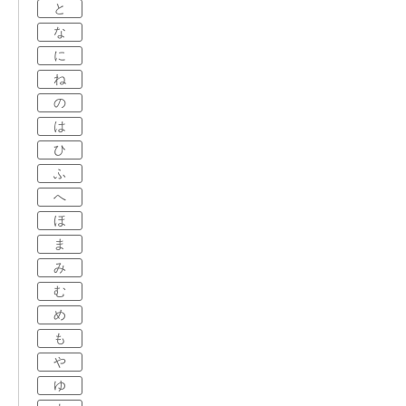
と
な
に
ね
の
は
ひ
ふ
へ
ほ
ま
み
む
め
も
や
ゆ