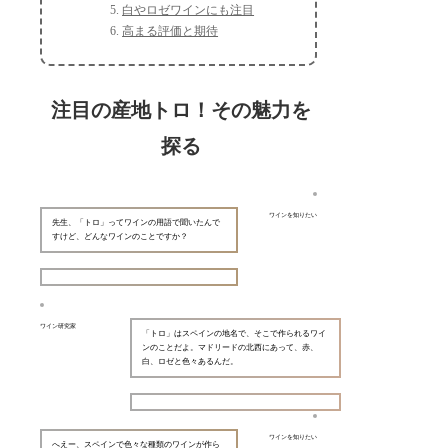
白やロゼワインにも注目
高まる評価と期待
注目の産地トロ！その魅力を
探る
ワインを知りたい
先生、「トロ」ってワインの用語で聞いたんで
すけど、どんなワインのことですか？
ワイン研究家
「トロ」はスペインの地名で、そこで作られるワイ
ンのことだよ。マドリードの北西にあって、赤、
白、ロゼと色々あるんだ。
ワインを知りたい
へえー、スペインで色々な種類のワインが作ら