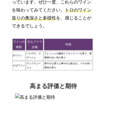
っています。ぜひ一度、これらのワイン
を味わってみてください。
トロのワイン
造りの奥深さと多様性
を、感じることが
できるでしょう。
ワインの
主なブドウ
特徴
種類
品種
ベルデホ、ゴ
フレッシュな酸味とフルーティーな香り、柑
白ワイン
デージョ
橘系や白い花の香り
テンプラニー
華やかな香りと爽やかな飲み口、バラや赤い
ロゼワイン
リョ
果実の香り
高まる評価と期待