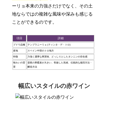
ーリョ本来の力強さだけでなく、その土
地ならではの複雑な風味や深みも感じる
ことができるのです。
項目
詳細
ブドウ品種
テンプラニーリョ (ティンタ・デ・トロ)
産地
スペイン中部のトロ地方
特徴
力強く濃厚な果実味、どっしりとしたタンニンの存在感
味わいの背
昼夜の寒暖差が大きい、乾燥した気候、伝統的な栽培方法・
景
醸造方法
幅広いスタイルの赤ワイン