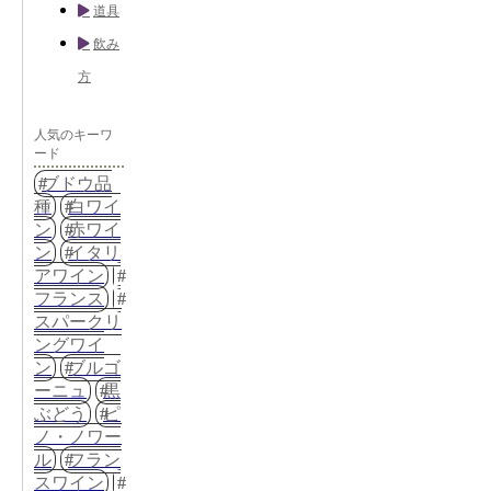
道具
飲み
方
人気のキーワ
ード
ブドウ品
種
白ワイ
ン
赤ワイ
ン
イタリ
アワイン
フランス
スパークリ
ングワイ
ン
ブルゴ
ーニュ
黒
ぶどう
ピ
ノ・ノワー
ル
フラン
スワイン