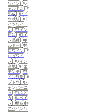
ワイン
シ
ャルドネ
熟成
ブド
ウ栽培
ド
イツワイ
ン
ワイン
用語
ワイ
ン品種
ボ
ルドー
甘
口ワイン
ロゼワイ
ン
ワイン
産地
ピエ
モンテ
ワ
イン醸造
ブドウ
シ
ャンパーニ
ュ
白ぶど
う
スペイ
ン
醸造
スペインワ