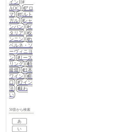
イン
AOC
アロ
マ
ポルト
ガル
シャ
ンパン
イ
タリア
タ
ンニン
カ
ベルネ・ソ
ーヴィニヨ
ン
リース
リング
特
級畑
日本
ワイン
辛
口
ワイン
法
味わ
い
50音から検索
あ
い