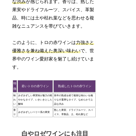
な渋み
が感じられます。香りは、熟した
果実やドライフルーツ、スパイス、革製
品、時には土や枯れ葉などを思わせる複
雑なニュアンスを帯びていきます。
このように、トロの赤ワインは
力強さと
優雅さを兼ね備えた奥深い味わい
で、世
界中のワイン愛好家を魅了し続けていま
す。
特
若いトロの赤ワイン
熟成したトロの赤ワイン
徴
味
みずみずしい果実味が魅力の軽
長年の熟成を経て複雑な味わいを織
わ
やかなタイプ、いきいきとした
りなす重厚なタイプ、なめらかで上
い
酸味
品な渋み
香
熟した果実、ドライフルーツ、スパ
みずみずしいベリー系の果実
り
イス、革製品、土、枯れ葉など
白やロゼワインにも注目