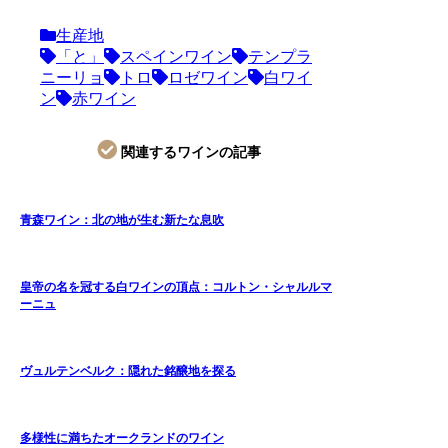
生産地
「と」
スペインワイン
テンプラ
ニーリョ
トロ
ロゼワイン
白ワイ
ン
赤ワイン
関連するワインの記事
青森ワイン：北の地が生む新たな息吹
皇帝の名を冠する白ワインの頂点：コルトン・シャルルマ
ーニュ
ヴュルテンベルク：隠れた銘醸地を探る
多様性に満ちたオークランドのワイン