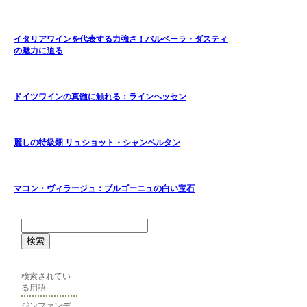
イタリアワインを代表する力強さ！バルベーラ・ダスティ
の魅力に迫る
ドイツワインの真髄に触れる：ラインヘッセン
麗しの特級畑 リュショット・シャンベルタン
マコン・ヴィラージュ：ブルゴーニュの白い宝石
検索
検索されてい
る用語
ジンファンデ