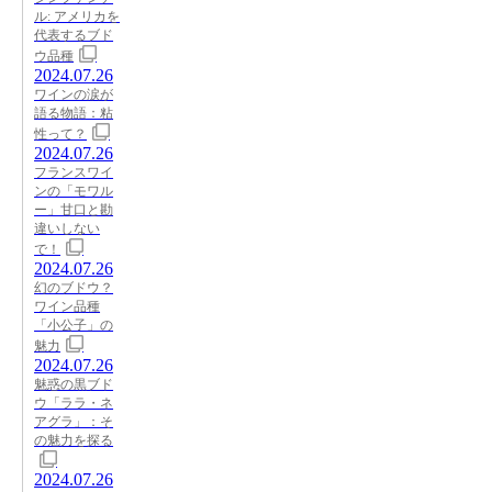
ル: アメリカを
代表するブド
ウ品種
2024.07.26
ワインの涙が
語る物語：粘
性って？
2024.07.26
フランスワイ
ンの「モワル
ー」甘口と勘
違いしない
で！
2024.07.26
幻のブドウ？
ワイン品種
「小公子」の
魅力
2024.07.26
魅惑の黒ブド
ウ「ララ・ネ
アグラ」：そ
の魅力を探る
2024.07.26