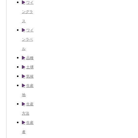
ワイ
ングラ
ス
ワイ
ンラベ
ル
品種
土壌
気候
生産
地
生産
方法
生産
者