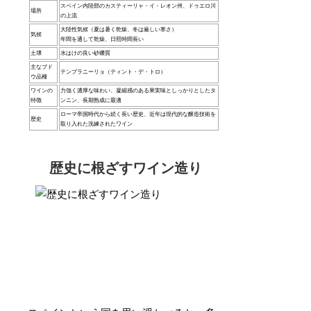
スペイン内陸部のカスティーリャ・イ・レオン州、ドゥエロ川
場所
の上流
大陸性気候（夏は暑く乾燥、冬は厳しい寒さ）
気候
年間を通して乾燥、日照時間長い
土壌
水はけの良い砂礫質
主なブド
テンプラニーリョ（ティント・デ・トロ）
ウ品種
ワインの
力強く濃厚な味わい、凝縮感のある果実味としっかりとしたタ
特徴
ンニン、長期熟成に最適
ローマ帝国時代から続く長い歴史、近年は現代的な醸造技術を
歴史
取り入れた洗練されたワイン
歴史に根ざすワイン造り