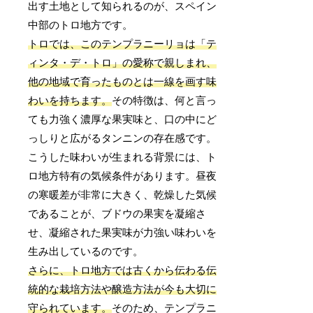
出す土地として知られるのが、スペイン
中部のトロ地方です。
トロでは、このテンプラニーリョは「テ
ィンタ・デ・トロ」の愛称で親しまれ、
他の地域で育ったものとは一線を画す味
わいを持ちます。
その特徴は、何と言っ
ても力強く濃厚な果実味と、口の中にど
っしりと広がるタンニンの存在感です。
こうした味わいが生まれる背景には、ト
ロ地方特有の気候条件があります。昼夜
の寒暖差が非常に大きく、乾燥した気候
であることが、ブドウの果実を凝縮さ
せ、凝縮された果実味が力強い味わいを
生み出しているのです。
さらに、トロ地方では古くから伝わる伝
統的な栽培方法や醸造方法が今も大切に
守られています。
そのため、テンプラニ