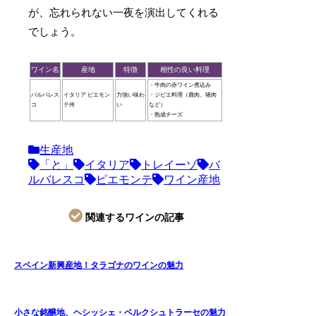
が、忘れられない一夜を演出してくれる
でしょう。
ワイン名
産地
特徴
相性の良い料理
・牛肉の赤ワイン煮込み
バルバレス
イタリア ピエモン
力強い味わ
・ジビエ料理（鹿肉、猪肉
コ
テ州
い
など）
・熟成チーズ
生産地
「と」
イタリア
トレイーゾ
バ
ルバレスコ
ピエモンテ
ワイン産地
関連するワインの記事
スペイン新興産地！タラゴナのワインの魅力
小さな銘醸地、ヘシッシェ・ベルクシュトラーセの魅力