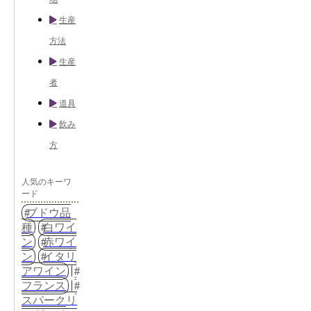
生産
方法
生産
者
道具
飲み
方
人気のキーワ
ード
ブドウ品
種
白ワイ
ン
赤ワイ
ン
イタリ
アワイン
フランス
スパークリ