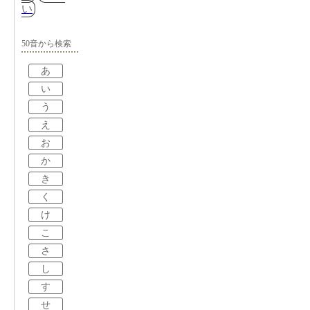
い
50音から検索
あ
い
う
え
お
か
き
く
け
こ
さ
し
す
せ