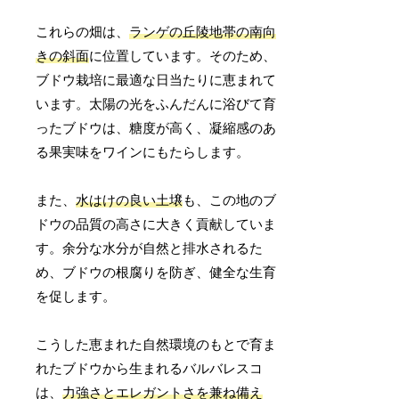
これらの畑は、
ランゲの丘陵地帯の南向
きの斜面
に位置しています。そのため、
ブドウ栽培に最適な日当たりに恵まれて
います。太陽の光をふんだんに浴びて育
ったブドウは、糖度が高く、凝縮感のあ
る果実味をワインにもたらします。
また、
水はけの良い土壌
も、この地のブ
ドウの品質の高さに大きく貢献していま
す。余分な水分が自然と排水されるた
め、ブドウの根腐りを防ぎ、健全な生育
を促します。
こうした恵まれた自然環境のもとで育ま
れたブドウから生まれるバルバレスコ
は、
力強さとエレガントさを兼ね備え