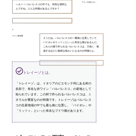
ワインを知りたい
へえー！バルバレスコの中でも、特別な場所な
んですね。どんな特徴があるんですか？
ワイン研究家
そうだね。バルバレスコの一番南に位置していて、
パイオレやリッツィといった有名な畑があるんだ。
これらの畑で作られるバルバレスコは、力強く、熟
成するほどに複雑な味わいになるのが特徴だよ。
トレイーゾとは。
「トレイーゾ」は、イタリアのピエモンテ州にある村の
名前で、有名な赤ワイン「バルバレスコ」の産地として
知られています。この村で作られるバルバレスコは、ミ
ネラルが豊富なのが特徴です。トレイーゾはバルバレス
コの生産地域の中でも最も南に位置し、「パイオレ」や
「リッツィ」といった有名なブドウ畑があります。