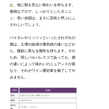
た
、他に類を見ない味わいを持ちます。
複雑なアロマ、しっかりとしたタンニ
ン、長い余韻は、まさに芸術と呼ぶにふ
さわしいでしょう。
パイオレやリッツィといったそれぞれの
畑は、土壌の組成や微気候の違いなどか
ら、微妙に異なる個性を持ちます。その
ため、同じバルバレスコであっても、畑
の違いによって味わいのニュアンスが異
なり、それがワイン愛好家を魅了してや
みません。
項目
詳細
産地
イタリア ピエモンテ州 トレイーゾ
銘柄
バルバレスコ
著名な
パイオレ、リッツィ
畑