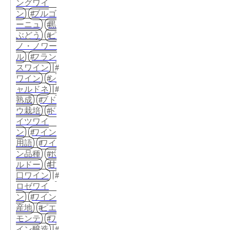
ングワイ
ン
ブルゴ
ーニュ
黒
ぶどう
ピ
ノ・ノワー
ル
フラン
スワイン
ワイン
シ
ャルドネ
熟成
ブド
ウ栽培
ド
イツワイ
ン
ワイン
用語
ワイ
ン品種
ボ
ルドー
甘
口ワイン
ロゼワイ
ン
ワイン
産地
ピエ
モンテ
ワ
イン醸造