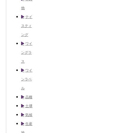
他
テイ
スティ
ング
ワイ
ングラ
ス
ワイ
ンラベ
ル
品種
土壌
気候
生産
地