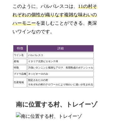
このように、バルバレスコは、
11の村そ
れぞれの個性が織りなす複雑な味わいの
ハーモニー
を楽しむことができる、奥深
いワインなのです。
特徴
詳細
ワイン名
バルバレスコ
産地
イタリア北部ピエモンテ州
特徴
力強いタンニンと複雑なアロマ、長期熟成のポテンシャル
ブドウ品種
ネッビオーロのみ
指定された11の村
生産地域
それぞれの村のテロワールにより味わいに違いが生まれる
南に位置する村、トレイーゾ