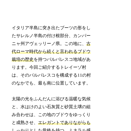
イタリア半島に突き出たブーツの形をし
たサレルノ半島の付け根部分、カンパー
ニャ州アヴェッリーノ県。この地に、
古
代ローマ時代から続くと言われるブドウ
栽培の歴史
を持つバルバレスコ地域があ
ります。今回ご紹介するトレイーゾ村
は、そのバルバレスコを構成する11の村
のなかでも、最も南に位置しています。
太陽の光をふんだんに浴びる温暖な気候
と、水はけのよい石灰質と砂質土壌の組
み合わせは、この地のブドウをゆっくり
と成熟させ、
エレガントでありながらも
しっかりとした骨格を持つ、ミネラル感