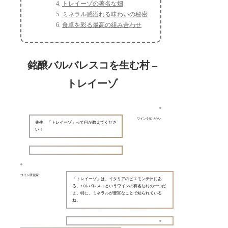
トレイーゾの著名な畑
ミネラル感溢れる味わいの秘密
食卓を彩る最高の組み合わせ
銘醸バルバレスコを生む村 –
トレイーゾ
ワインを知りたい
先生、「トレイーゾ」って何か教えてくださ
い！
ワイン研究家
「トレイーゾ」は、イタリアのピエモンテ州にあ
る、バルバレスコというワインの有名な村の一つだ
よ。特に、ミネラルが豊富なことで知られている
ね。