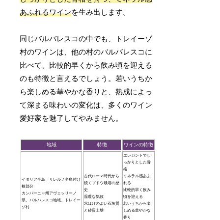
あふれるワイン
を生み出します。
同じバルバレスコの中でも、トレイーゾ
村のワインは、他の村のバルバレスコに
比べて、比較的早くから飲み頃を迎える
のも特徴と言えるでしょう。若いうちか
ら楽しめる華やかな香りと、熟成によっ
て深まる味わいの変化は、多くのワイン
愛好家を魅了してやみません。
地域
特徴
ワインの特徴
エレガントでし
っかりとした骨
格
古代ローマ時代から
ミネラル感あふ
イタリア半島、サレルノ半島付け
続くブドウ栽培の歴
れる
根部分
史
比較的早く飲み
カンパーニャ州アヴェッリーノ
温暖な気候
頃を迎える
県、バルバレスコ地域、トレイー
水はけのよい石灰質
若いうちから楽
ゾ村
と砂質土壌
しめる華やかな
香り