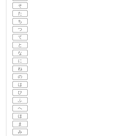
そ
た
ち
つ
て
と
な
に
ね
の
は
ひ
ふ
へ
ほ
ま
み