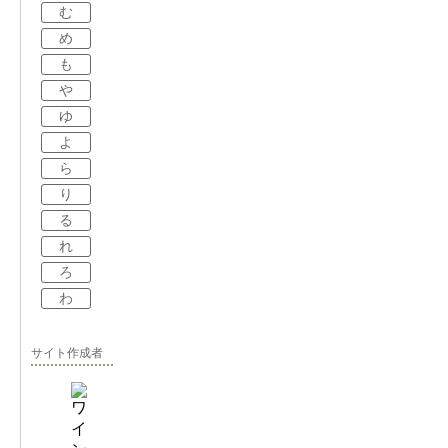
む
め
も
や
ゆ
よ
ら
り
る
れ
ろ
わ
サイト作成者