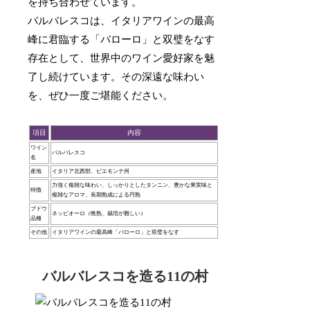
を持ち合わせています。
バルバレスコは、イタリアワインの最高
峰に君臨する「バローロ」と双璧をなす
存在として、世界中のワイン愛好家を魅
了し続けています。その深遠な味わい
を、ぜひ一度ご堪能ください。
項目
内容
ワイン
バルバレスコ
名
産地
イタリア北西部、ピエモンテ州
力強く複雑な味わい、しっかりとしたタンニン、豊かな果実味と
特徴
複雑なアロマ、長期熟成による円熟
ブドウ
ネッビオーロ（晩熟、栽培が難しい）
品種
その他
イタリアワインの最高峰「バローロ」と双璧をなす
バルバレスコを造る11の村