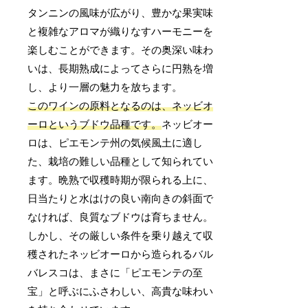
タンニンの風味が広がり、豊かな果実味
と複雑なアロマが織りなすハーモニーを
楽しむことができます。その奥深い味わ
いは、長期熟成によってさらに円熟を増
し、より一層の魅力を放ちます。
このワインの原料となるのは、ネッビオ
ーロというブドウ品種です。
ネッビオー
ロは、ピエモンテ州の気候風土に適し
た、栽培の難しい品種として知られてい
ます。晩熟で収穫時期が限られる上に、
日当たりと水はけの良い南向きの斜面で
なければ、良質なブドウは育ちません。
しかし、その厳しい条件を乗り越えて収
穫されたネッビオーロから造られるバル
バレスコは、まさに「ピエモンテの至
宝」と呼ぶにふさわしい、高貴な味わい