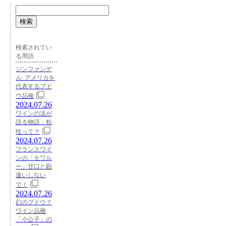
検索
検索されてい
る用語
ジンファンデ
ル: アメリカを
代表するブド
ウ品種
2024.07.26
ワインの涙が
語る物語：粘
性って？
2024.07.26
フランスワイ
ンの「モワル
ー」甘口と勘
違いしない
で！
2024.07.26
幻のブドウ？
ワイン品種
「小公子」の