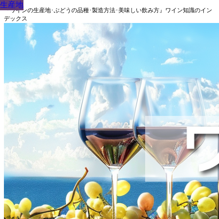
生産地
生産地
生産地
生産地
生産地
生産地
生産地
生産地
生産地
『ワインの生産地･ぶどうの品種･製造方法･美味しい飲み方』ワイン知識のイン
デックス