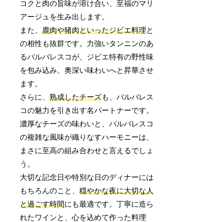
コクと肉の旨味が溶け合い、至福のマリ
アージュを生み出します。
また、
鹿肉や猪肉といったジビエ料理
と
の相性も抜群です。力強いタンニンのあ
るバルバレスコが、ジビエ特有の野性味
を包み込み、奥深い味わいへと昇華させ
ます。
さらに、
熟成したチーズ
も、バルバレス
コの魅力を引き出す名パートナーです。
濃厚なチーズの味わいと、バルバレスコ
の複雑な風味が織りなすハーモニーは、
まさに至高の組み合わせと言えるでしょ
う。
大切な記念日や特別な日のディナーには
もちろんのこと、
穏やかな夜に大切な人
と過ごす時間
にも最適です。丁寧に造ら
れたワインと、心を込めて作った料理