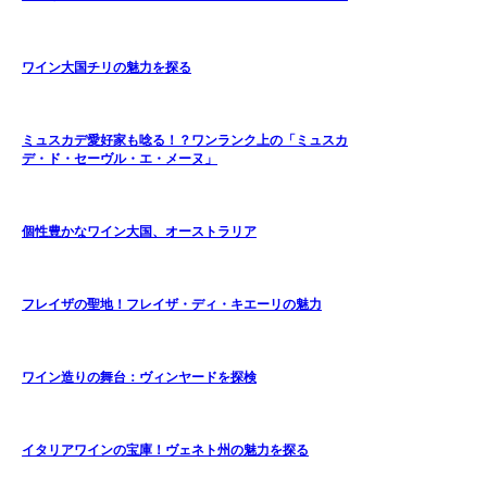
ワイン大国チリの魅力を探る
ミュスカデ愛好家も唸る！？ワンランク上の「ミュスカ
デ・ド・セーヴル・エ・メーヌ」
個性豊かなワイン大国、オーストラリア
フレイザの聖地！フレイザ・ディ・キエーリの魅力
ワイン造りの舞台：ヴィンヤードを探検
イタリアワインの宝庫！ヴェネト州の魅力を探る