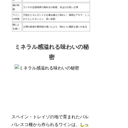
畑の特
ランゲの丘陵地帯の南向きの斜面、水はけの良い土壌
徴
ワイン
力強さとエレガントさを兼ね備えた味わい、複雑なアロマ、しっ
の特徴
かりとしたタンニン、長い余韻
畑によ
土壌の組成や微気候の違いにより、味わいに微妙な違いがある
る違い
ミネラル感溢れる味わいの秘
密
スペイン・トレイゾの地で育まれたバル
バレスコ種から作られるワインは、
しっ