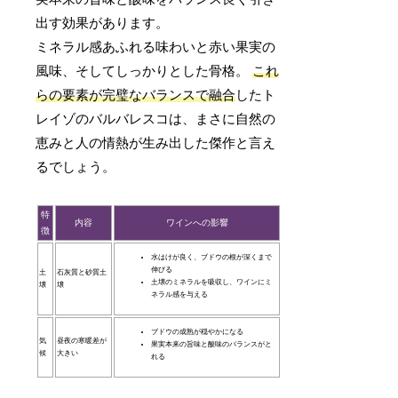
出す効果があります。
ミネラル感あふれる味わいと赤い果実の
風味、そしてしっかりとした骨格。
これ
らの要素が完璧なバランスで融合
したト
レイゾのバルバレスコは、まさに自然の
恵みと人の情熱が生み出した傑作と言え
るでしょう。
特
内容
ワインへの影響
徴
水はけが良く、ブドウの根が深くまで
伸びる
土
石灰質と砂質土
土壌のミネラルを吸収し、ワインにミ
壌
壌
ネラル感を与える
ブドウの成熟が穏やかになる
気
昼夜の寒暖差が
果実本来の旨味と酸味のバランスがと
候
大きい
れる