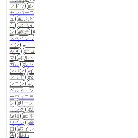
ブドウ
シ
ャンパーニ
ュ
白ぶど
う
スペイ
ン
醸造
スペインワ
イン
AOC
アロ
マ
ポルト
ガル
シャ
ンパン
イ
タリア
タ
ンニン
カ
ベルネ・ソ
ーヴィニヨ
ン
リース
リング
特
級畑
日本
ワイン
辛
口
ワイン
法
味わ