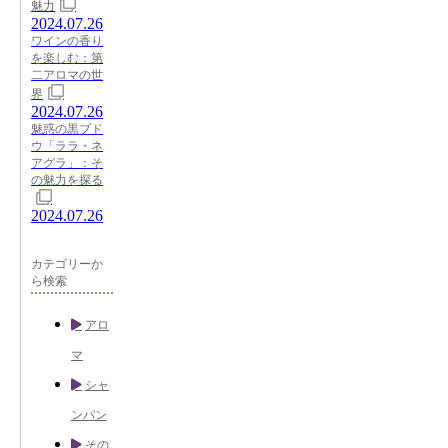
魅力
2024.07.26
ワインの香り
を楽しむ：第
二アロマの世
界
2024.07.26
魅惑の黒ブド
ウ「ララ・ネ
アグラ」：そ
の魅力を探る
2024.07.26
カテゴリーか
ら検索
アロ
マ
シャ
ンパン
その