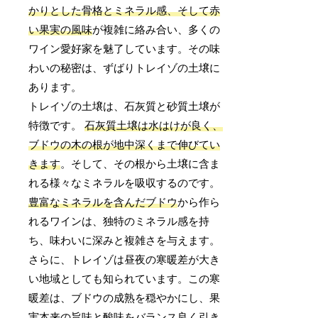
かりとした骨格とミネラル感、そして赤
い果実の風味
が複雑に絡み合い、多くの
ワイン愛好家を魅了しています。その味
わいの秘密は、ずばりトレイゾの土壌に
あります。
トレイゾの土壌は、石灰質と砂質土壌が
特徴です。
石灰質土壌は水はけが良く、
ブドウの木の根が地中深くまで伸びてい
きます
。そして、その根から土壌に含ま
れる様々なミネラルを吸収するのです。
豊富なミネラルを含んだブドウ
から作ら
れるワインは、独特のミネラル感を持
ち、味わいに深みと複雑さを与えます。
さらに、トレイゾは昼夜の寒暖差が大き
い地域としても知られています。この寒
暖差は、ブドウの成熟を穏やかにし、果
実本来の旨味と酸味をバランス良く引き