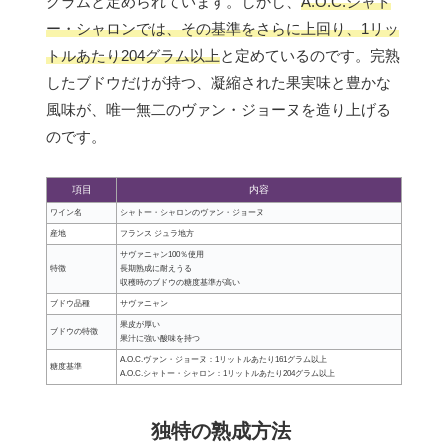
グラムと定められています。しかし、
A.O.C.シャト
ー・シャロンでは、その基準をさらに上回り、1リッ
トルあたり204グラム以上
と定めているのです。完熟
したブドウだけが持つ、凝縮された果実味と豊かな
風味が、唯一無二のヴァン・ジョーヌを造り上げる
のです。
項目
内容
ワイン名
シャトー・シャロンのヴァン・ジョーヌ
産地
フランス ジュラ地方
サヴァニャン100％使用
特徴
長期熟成に耐えうる
収穫時のブドウの糖度基準が高い
ブドウ品種
サヴァニャン
果皮が厚い
ブドウの特徴
果汁に強い酸味を持つ
A.O.C.ヴァン・ジョーヌ：1リットルあたり161グラム以上
糖度基準
A.O.C.シャトー・シャロン：1リットルあたり204グラム以上
独特の熟成方法