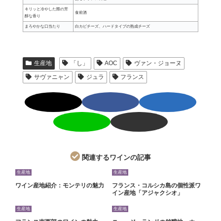
キリッと冷やした際の芳
食前酒
醇な香り
まろやかな口当たり
白カビチーズ、ハードタイプの熟成チーズ
生産地
「し」
AOC
ヴァン・ジョーヌ
サヴァニャン
ジュラ
フランス
関連するワインの記事
生産地
生産地
ワイン産地紹介：モンテリの魅力
フランス・コルシカ島の個性派ワ
イン産地「アジャクシオ」
生産地
生産地