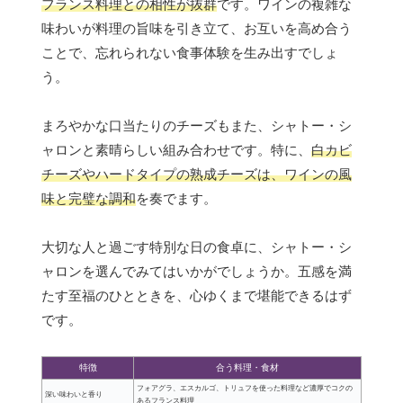
フランス料理との相性が抜群
です。ワインの複雑な
味わいが料理の旨味を引き立て、お互いを高め合う
ことで、忘れられない食事体験を生み出すでしょ
う。
まろやかな口当たりのチーズもまた、シャトー・シ
ャロンと素晴らしい組み合わせです。特に、
白カビ
チーズやハードタイプの熟成チーズは、ワインの風
味と完璧な調和
を奏でます。
大切な人と過ごす特別な日の食卓に、シャトー・シ
ャロンを選んでみてはいかがでしょうか。五感を満
たす至福のひとときを、心ゆくまで堪能できるはず
です。
特徴
合う料理・食材
フォアグラ、エスカルゴ、トリュフを使った料理など濃厚でコクの
深い味わいと香り
あるフランス料理