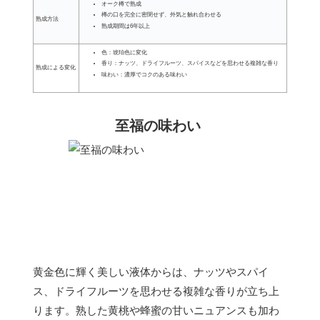
オーク樽で熟成
樽の口を完全に密閉せず、外気と触れ合わせる
熟成方法
熟成期間は6年以上
色：琥珀色に変化
香り：ナッツ、ドライフルーツ、スパイスなどを思わせる複雑な香り
熟成による変化
味わい：濃厚でコクのある味わい
至福の味わい
黄金色に輝く美しい液体からは、ナッツやスパイ
ス、ドライフルーツを思わせる複雑な香りが立ち上
ります。熟した黄桃や蜂蜜の甘いニュアンスも加わ