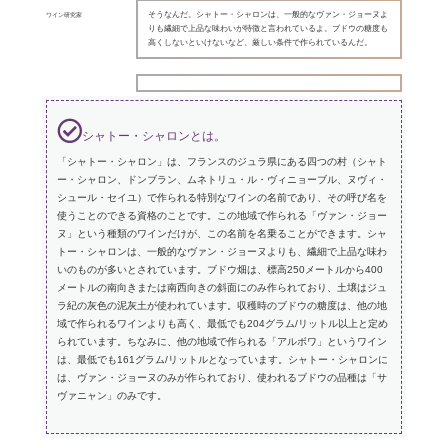
そうなんだ。シャトー・シャロンは、一般的なヴァン・ジョーヌよ
ワイン研究家
りも繊細で上品な味わいが特徴と言われているよ。ブドウの糖度も
高くしないといけないなど、厳しい条件で作られているんだ。
シャトー・シャロンとは。
「シャトー・シャロン」は、フランスのジュラ県にある四つの村（シャト
ー・シャロン、ドンブラン、ムネトリュ・ル・ヴィニョーブル、ヌヴィ・
シュール・セイユ）で作られる特別なワインの名前であり、その呼び名を
使うことのできる資格のことです。この地域で作られる「ヴァン・ジョー
ヌ」という種類のワインだけが、この名前を名乗ることができます。シャ
トー・シャロンは、一般的なヴァン・ジョーヌよりも、繊細で上品な味わ
いのものが多いとされています。ブドウ畑は、標高250メートルから400
メートルの南向きまたは南西向きの斜面にのみ作られており、土壌はジュ
ラ紀の灰色の泥灰土が使われています。収穫時のブドウの糖度は、他の地
域で作られるワインよりも高く、最低でも204グラム/リットル以上と定め
られています。ちなみに、他の地域で作られる「アルボワ」というワイン
は、最低でも161グラム/リットルとなっています。シャトー・シャロンに
は、ヴァン・ジョーヌのみが作られており、使われるブドウの品種は「サ
ヴァニャン」のみです。