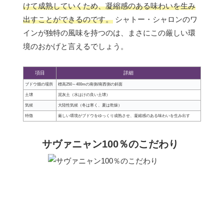
けて成熟していくため、凝縮感のある味わいを生み
出すことができるのです。
シャトー・シャロンのワ
インが独特の風味を持つのは、まさにこの厳しい環
境のおかげと言えるでしょう。
項目
詳細
ブドウ畑の場所
標高250～400mの南側/南西側の斜面
土壌
泥灰土（水はけの良い土壌）
気候
大陸性気候（冬は寒く、夏は乾燥）
特徴
厳しい環境がブドウをゆっくり成熟させ、凝縮感のある味わいを生み出す
サヴァニャン100％のこだわり