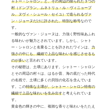
ャトー・シャロン」と、その周辺の限られた３つの
村（ドンブラン、ムネトリュ・ル・ヴィニョーブ
ル、ヌヴィ・シュール・セイユ）で造られるヴァ
ン・ジョーヌだけに許された、特別な称号
なので
す。
一般的なヴァン・ジョーヌは、力強く野性味あふれ
る味わいが魅力とされています。しかし、シャト
ー・シャロンと名乗ることを許されたワインは、
力
強さの中にも、繊細で上品な味わいを感じさせるも
のが多い
と言われています。
その秘密は、土壌にあります。シャトー・シャロン
とその周辺の村々は、はるか昔、海の底だった時代
の名残で、土壌に多くの貝殻の化石を含んでいま
す。この
特殊な土壌が、シャトー・シャロン特有の
繊細で上品な味わいを生み出す
と考えられていま
す。
黄金色の輝きの中に、複雑な香りと味わいをたたえ