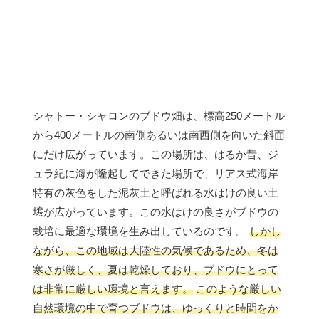
シャトー・シャロンのブドウ畑は、標高250メートル
から400メートルの南側あるいは南西側を向いた斜面
にだけ広がっています。この場所は、はるか昔、ジ
ュラ紀に海が隆起してできた場所で、リアス式海岸
特有の灰色をした泥灰土と呼ばれる水はけの良い土
壌が広がっています。この水はけの良さがブドウの
栽培に最適な環境を生み出しているのです。
しかし
ながら、この地域は大陸性の気候であるため、冬は
寒さが厳しく、夏は乾燥しており、ブドウにとって
は非常に厳しい環境と言えます。
このような厳しい
自然環境の中で育つブドウは、ゆっくりと時間をか