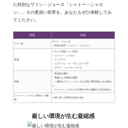
た特別なヴァン・ジョーヌ「シャトー・シャロ
ン」。その奥深い世界を、あなたもぜひ体験してみ
てください。
項目
内容
ヴァン・ジョーヌ
ワイン名
（特別な称号：シャトー・シャロン）
フランス東部 ジュラ地方
・シャトー・シャロン
産地
・ドンブラン
・ムネトリュ・ル・ヴィニョーブル
・ヌヴィ・シュール・セイユ
・黄金色の輝き
・熟成による独特の風味
特徴
・一般的なヴァン・ジョーヌは力強く野性味あふれる味わ
い
・シャトー・シャロンは力強さの中に繊細で上品な味わい
シャトー・シャロンの味わいの秘
土壌に多くの貝殻の化石を含む
密
厳しい環境が生む凝縮感