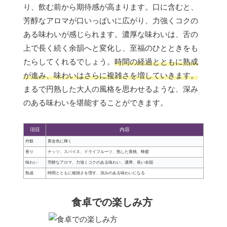
り、飲む前から期待感が高まります。口に含むと、
芳醇なアロマが口いっぱいに広がり、力強くコクの
ある味わいが感じられます。濃厚な味わいは、舌の
上で長く続く余韻へと変化し、至福のひとときをも
たらしてくれるでしょう。
時間の経過とともに熟成
が進み、味わいはさらに複雑さを増していきます。
まるで円熟した大人の風格を思わせるような、深み
のある味わいを堪能することができます。
項目
内容
外観
黄金色に輝く
香り
ナッツ、スパイス、ドライフルーツ、熟した黄桃、蜂蜜
味わい
芳醇なアロマ、力強くコクのある味わい、濃厚、長い余韻
熟成
時間とともに複雑さを増す、深みのある味わいになる
食卓での楽しみ方