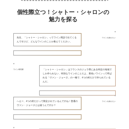
個性際立つ！シャトー・シャロンの
魅力を探る
先生、「シャトー・シャロン」ってワイン用語で出てくる
ワインを知りたい
んですけど、どんなワインのことか教えてください。
「シャトー・シャロン」はフランスのジュラ県にある特定の地域で
ワイン研究家
しか作られない、特別なワインのことだよ。黄色いワインって呼ば
れる「ヴァン・ジョーヌ」の一種で、4つの村だけで作られている
んだ。
へえー、4つの村だけって限定されているんですね！普通の
ワインを知りたい
ヴァン・ジョーヌとは違うんですか？