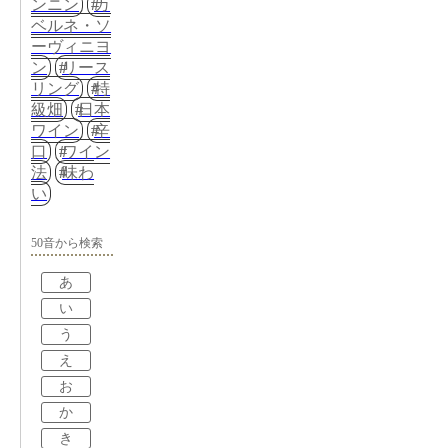
ンニン
カ
ベルネ・ソ
ーヴィニヨ
ン
リース
リング
特
級畑
日本
ワイン
辛
口
ワイン
法
味わ
い
50音から検索
あ
い
う
え
お
か
き