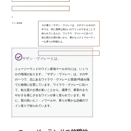
ワイン研究家
その通り！サザン・ヴァレーは、そのマールボロの
中でも、特に濃厚な味わいのワインができることで
知られているんだ。ワイラウ・ヴァレーに比べて、
粘土質の土壌が多いから、豊かなコクとフルーティ
ーな香りが特徴だよ。
サザン・ヴァレーとは。
ニュージーランドのワイン産地マールボロには、いくつ
かの地域があります。「サザン・ヴァレー」は、その中
の一つで、北にあるワイラウ・ヴァレーと国道6号線を隔
てた南側に位置しています。ワイラウ・ヴァレーに比べ
て、粘土質の土壌が多いことから、濃厚で、果実のまろ
やかさを感じさせるワインが多く造られています。特
に、質の高いピノ・ノワールや、香りが豊かな品種のワ
イン造りで知られています。