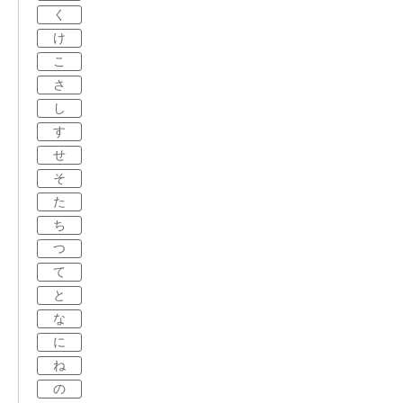
く
け
こ
さ
し
す
せ
そ
た
ち
つ
て
と
な
に
ね
の