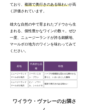
ており、
複雑で奥行きのある味わい
が高
く評価されています。
雄大な自然の中で育まれたブドウから生
まれる、個性豊かなワインの数々。ぜひ
一度、ニュージーランドが誇る銘醸地、
マールボロ地方のワインを味わってみて
ください。
代表的な品
産地
特徴
種
ニュージーランド
ソーヴィニヨ
ハーブや柑橘類を思わせる爽やかな
マールボロ地方
ン・ブラン
香りと、いきいきとした酸味
ニュージーランド
ピノ・ノワー
複雑で奥行きのある味わい
マールボロ地方
ル、シャルドネ
ワイラウ・ヴァレーのお隣さ