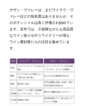
サザン・ヴァレーは、まだワイラウ・ヴ
ァレーほどの知名度はありませんが、そ
のポテンシャルは高く評価され始めてい
ます。近年では、小規模ながらも高品質
なワイン造りを行うワイナリーが増え、
ワイン愛好家たちの注目を集めていま
す。
項目
ワイラウ・ヴァレー
サザン・ヴァレー
ニュージーランド マールボロ
ニュージーランド マールボロ地方
立地
地方
（ワイラウ・ヴァレーの南側）
ワイラウ川とその支流によっ
地形
なだらかな丘陵地帯が広がる
て削られた谷が多い
日中は温暖な日差しを浴び、夜は
気候
風が強く冷涼
冷涼な風が吹き抜ける
ワイン
力強くハーブの香りが特徴的
穏やかで繊細な味わいのワイン
の特徴
なソーヴィニヨン・ブラン
近年高品質なワイン造りを行うワ
その他
世界的に有名
イナリーが増加