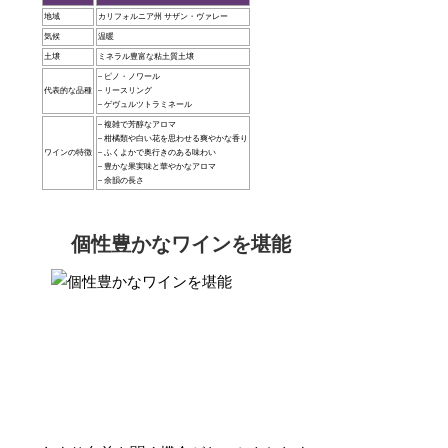
地域
カリフォルニア州 サザン・ヴァレー
気候
温暖
土壌
ミネラル豊富な粘土質土壌
– ピノ・ノワール
代表的な品種
– リースリング
– ゲヴュルツトラミネール
– 複雑で芳醇なアロマ
– 柑橘類や白い花を思わせる爽やかな香り
ワインの特徴
– ふくよかで奥行きのある味わい
– 豊かな果実味と華やかなアロマ
– 余韻の長さ
個性豊かなワインを堪能