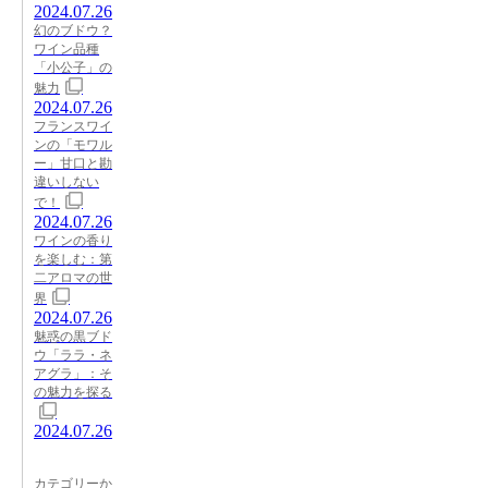
2024.07.26
幻のブドウ？
ワイン品種
「小公子」の
魅力
2024.07.26
フランスワイ
ンの「モワル
ー」甘口と勘
違いしない
で！
2024.07.26
ワインの香り
を楽しむ：第
二アロマの世
界
2024.07.26
魅惑の黒ブド
ウ「ララ・ネ
アグラ」：そ
の魅力を探る
2024.07.26
カテゴリーか