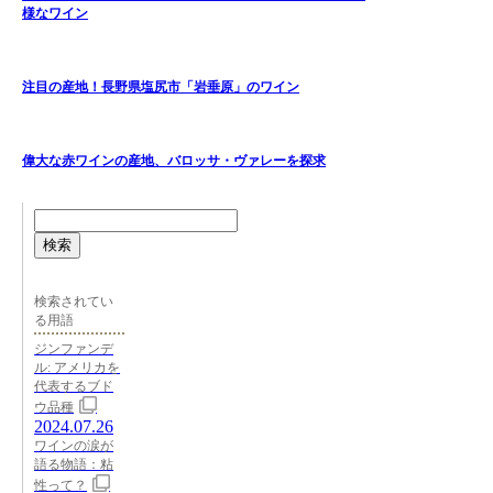
様なワイン
注目の産地！長野県塩尻市「岩垂原」のワイン
偉大な赤ワインの産地、バロッサ・ヴァレーを探求
検索
検索されてい
る用語
ジンファンデ
ル: アメリカを
代表するブド
ウ品種
2024.07.26
ワインの涙が
語る物語：粘
性って？