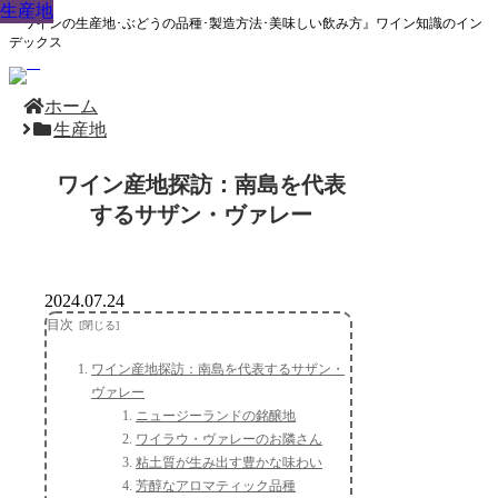
生産地
生産地
生産地
生産地
生産地
生産地
生産地
生産地
生産地
『ワインの生産地･ぶどうの品種･製造方法･美味しい飲み方』ワイン知識のイン
デックス
ホーム
生産地
ワイン産地探訪：南島を代表
するサザン・ヴァレー
2024.07.24
目次
ワイン産地探訪：南島を代表するサザン・
ヴァレー
ニュージーランドの銘醸地
ワイラウ・ヴァレーのお隣さん
粘土質が生み出す豊かな味わい
芳醇なアロマティック品種