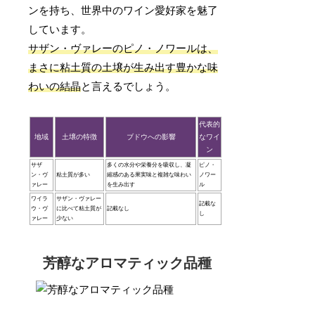
ンを持ち、世界中のワイン愛好家を魅了
しています。
サザン・ヴァレーのピノ・ノワールは、
まさに粘土質の土壌が生み出す豊かな味
わいの結晶
と言えるでしょう。
代表的
地域
土壌の特徴
ブドウへの影響
なワイ
ン
サザ
多くの水分や栄養分を吸収し、凝
ピノ・
ン・ヴ
粘土質が多い
縮感のある果実味と複雑な味わい
ノワー
ァレー
を生み出す
ル
ワイラ
サザン・ヴァレー
記載な
ウ・ヴ
に比べて粘土質が
記載なし
し
ァレー
少ない
芳醇なアロマティック品種