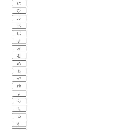
は
ひ
ふ
へ
ほ
ま
み
む
め
も
や
ゆ
よ
ら
り
る
れ