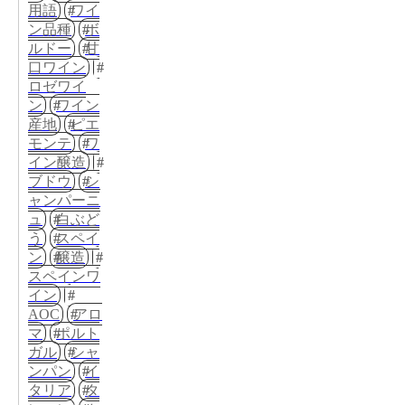
用語
ワイ
ン品種
ボ
ルドー
甘
口ワイン
ロゼワイ
ン
ワイン
産地
ピエ
モンテ
ワ
イン醸造
ブドウ
シ
ャンパーニ
ュ
白ぶど
う
スペイ
ン
醸造
スペインワ
イン
AOC
アロ
マ
ポルト
ガル
シャ
ンパン
イ
タリア
タ