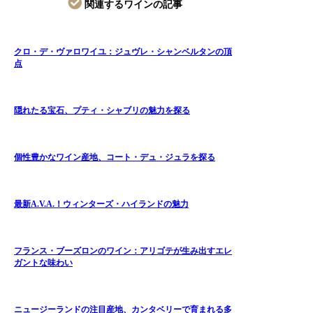
関連するワインの記事
クロ・デ・ヴァロワイユ：ジュヴレ・シャンベルタンの頂
点
隠れたる宝石、プティ・シャブリの魅力を探る
個性豊かなワイン産地、コート・デュ・ジュラを探る
最新A.V.A.！ウィンターズ・ハイランドの魅力
フランス・ブーズロンのワイン：アリゴテが生み出すエレ
ガントな味わい
ニュージーランドの注目産地、カンタベリーで育まれる多