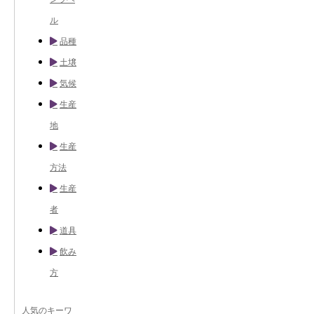
ル
品種
土壌
気候
生産
地
生産
方法
生産
者
道具
飲み
方
人気のキーワ