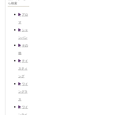
ら検索
アロ
マ
シャ
ンパン
その
他
テイ
スティ
ング
ワイ
ングラ
ス
ワイ
ンラベ