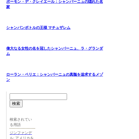
ボーモン・デ・クレイエール：シャンパーニュの隠れた名
家
シャンパンボトルの王様 マチュザレム
偉大なる女性の名を冠したシャンパーニュ、ラ・グランダ
ム
ローラン・ペリエ：シャンパーニュの真髄を追求するメゾ
ン
検索
検索されてい
る用語
ジンファンデ
ル: アメリカを