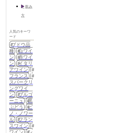
飲み
方
人気のキーワ
ード
ブドウ品
種
白ワイ
ン
赤ワイ
ン
イタリ
アワイン
フランス
スパークリ
ングワイ
ン
ブルゴ
ーニュ
黒
ぶどう
ピ
ノ・ノワー
ル
フラン
スワイン
ワイン
シ