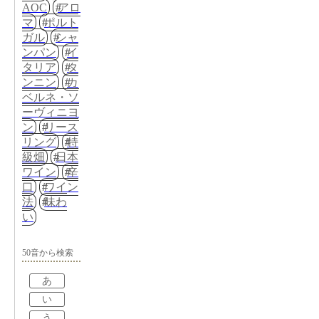
AOC
アロ
マ
ポルト
ガル
シャ
ンパン
イ
タリア
タ
ンニン
カ
ベルネ・ソ
ーヴィニヨ
ン
リース
リング
特
級畑
日本
ワイン
辛
口
ワイン
法
味わ
い
50音から検索
あ
い
う