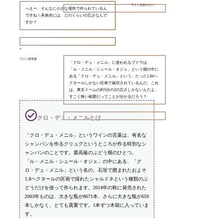
ワインを知りたい
へえー、そんなに小さな場所で作られているん
ですね！具体的には、どのくらいの広さなんで
すか？
ワイン研究家
「クロ・デュ・メニル」に使われるブドウは、
「ル・メニル・シュール・オジェ」という畑の中に
ある「クロ・デュ・メニル」という、たった1.84ヘ
クタールしかない区画で栽培されているんだ。これ
は、東京ドームの約5分の2の広さしかないんだよ。
すごく狭い範囲だってことが分かるだろう？
クロ・デュ・メニルとは。
「クロ・デュ・メニル」というワインの言葉は、有名な
シャンパンを作るクリュグというところが作る特別なシ
ャンパンのことです。最高級のぶどう畑のひとつ、
「ル・メニル・シュール・オジェ」の中にある、「ク
ロ・デュ・メニル」という名の、石垣で囲まれたおよそ
1.8ヘクタールの区画で採れたシャルドネという種類のぶ
どうだけを使って作られます。2014年の秋に発売された
2003年ものは、大きな瓶が8671本、さらに大きな瓶が659
本しかなく、とても貴重です。1本ずつ木箱に入っていま
す。