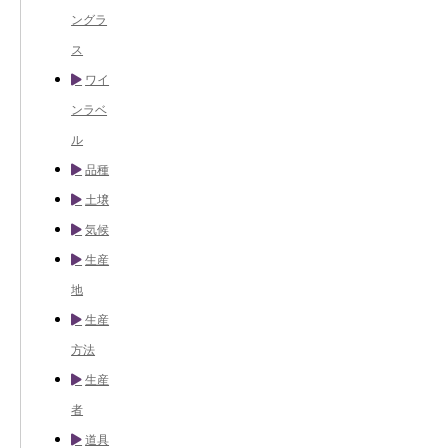
ングラ
ス
ワイ
ンラベ
ル
品種
土壌
気候
生産
地
生産
方法
生産
者
道具