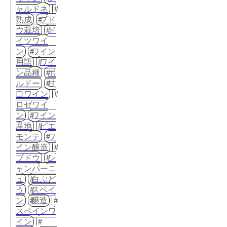
ャルドネ
熟成
ブド
ウ栽培
ド
イツワイ
ン
ワイン
用語
ワイ
ン品種
ボ
ルドー
甘
口ワイン
ロゼワイ
ン
ワイン
産地
ピエ
モンテ
ワ
イン醸造
ブドウ
シ
ャンパーニ
ュ
白ぶど
う
スペイ
ン
醸造
スペインワ
イン