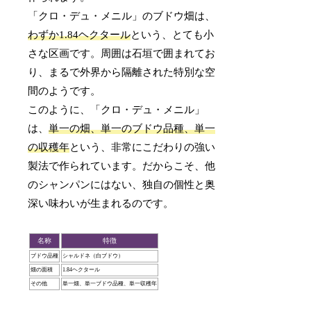
「クロ・デュ・メニル」のブドウ畑は、
わずか1.84ヘクタール
という、とても小
さな区画です。周囲は石垣で囲まれてお
り、まるで外界から隔離された特別な空
間のようです。
このように、「クロ・デュ・メニル」
は、
単一の畑、単一のブドウ品種、単一
の収穫年
という、非常にこだわりの強い
製法で作られています。だからこそ、他
のシャンパンにはない、独自の個性と奥
深い味わいが生まれるのです。
名称
特徴
ブドウ品種
シャルドネ（白ブドウ）
畑の面積
1.84ヘクタール
その他
単一畑、単一ブドウ品種、単一収穫年