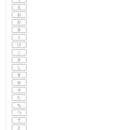
え
お
か
き
く
け
こ
さ
し
す
せ
そ
た
ち
つ
て
と