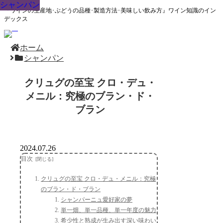
シャンパン
シャンパン
シャンパン
シャンパン
シャンパン
シャンパン
シャンパン
シャンパン
シャンパン
『ワインの生産地･ぶどうの品種･製造方法･美味しい飲み方』ワイン知識のイン
デックス
ホーム
シャンパン
クリュグの至宝 クロ・デュ・
メニル：究極のブラン・ド・
ブラン
2024.07.26
目次
クリュグの至宝 クロ・デュ・メニル：究極
のブラン・ド・ブラン
シャンパーニュ愛好家の夢
単一畑、単一品種、単一年度の魅力
希少性と熟成が生み出す深い味わい