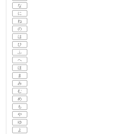
な
に
ね
の
は
ひ
ふ
へ
ほ
ま
み
む
め
も
や
ゆ
よ