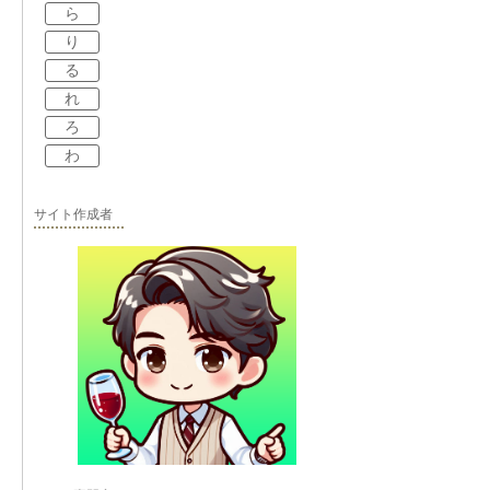
ら
り
る
れ
ろ
わ
サイト作成者