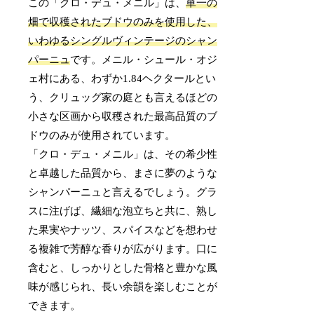
この「クロ・デュ・メニル」は、
単一の
畑で収穫されたブドウのみを使用した、
いわゆるシングルヴィンテージのシャン
パーニュ
です。メニル・シュール・オジ
ェ村にある、わずか1.84ヘクタールとい
う、クリュッグ家の庭とも言えるほどの
小さな区画から収穫された最高品質のブ
ドウのみが使用されています。
「クロ・デュ・メニル」は、その希少性
と卓越した品質から、まさに夢のような
シャンパーニュと言えるでしょう。グラ
スに注げば、繊細な泡立ちと共に、熟し
た果実やナッツ、スパイスなどを想わせ
る複雑で芳醇な香りが広がります。口に
含むと、しっかりとした骨格と豊かな風
味が感じられ、長い余韻を楽しむことが
できます。