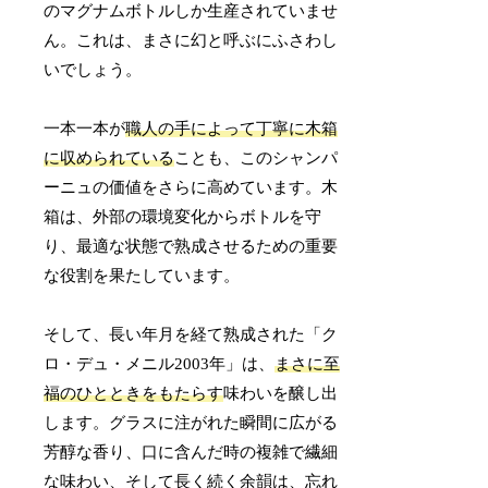
のマグナムボトルしか生産されていませ
ん。これは、まさに幻と呼ぶにふさわし
いでしょう。
一本一本が
職人の手によって丁寧に木箱
に収められている
ことも、このシャンパ
ーニュの価値をさらに高めています。木
箱は、外部の環境変化からボトルを守
り、最適な状態で熟成させるための重要
な役割を果たしています。
そして、長い年月を経て熟成された「ク
ロ・デュ・メニル2003年」は、
まさに至
福のひとときをもたらす
味わいを醸し出
します。グラスに注がれた瞬間に広がる
芳醇な香り、口に含んだ時の複雑で繊細
な味わい、そして長く続く余韻は、忘れ