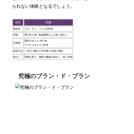
られない体験となるでしょう。
項目
詳細
商品名
クロ・デュ・メニル2003年
特徴
希少性と長い熟成期間による深い味わい
通常のボトル: 8671本
生産量
マグナムボトル: 659本
保管方法
一本ずつ職人の手作業で木箱に収納
味わい
芳醇な香り、複雑で繊細な味わい、長い余韻
究極のブラン・ド・ブラン