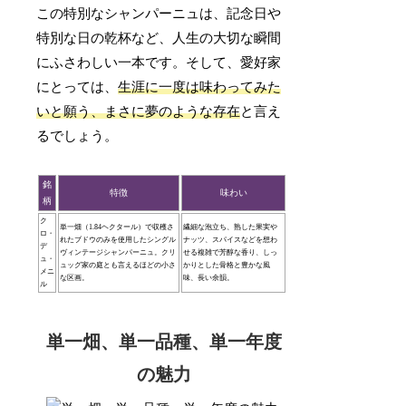
この特別なシャンパーニュは、記念日や
特別な日の乾杯など、人生の大切な瞬間
にふさわしい一本です。そして、愛好家
にとっては、
生涯に一度は味わってみた
いと願う、まさに夢のような存在
と言え
るでしょう。
銘
特徴
味わい
柄
ク
単一畑（1.84ヘクタール）で収穫さ
繊細な泡立ち、熟した果実や
ロ・
れたブドウのみを使用したシングル
ナッツ、スパイスなどを想わ
デ
ヴィンテージシャンパーニュ。クリ
せる複雑で芳醇な香り、しっ
ュ・
ュッグ家の庭とも言えるほどの小さ
かりとした骨格と豊かな風
メニ
な区画。
味、長い余韻。
ル
単一畑、単一品種、単一年度
の魅力