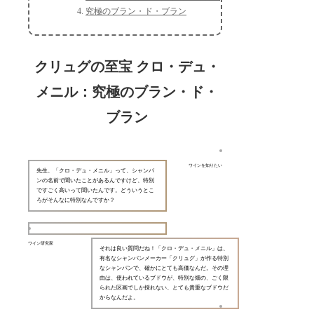
究極のブラン・ド・ブラン
クリュグの至宝 クロ・デュ・
メニル：究極のブラン・ド・
ブラン
ワインを知りたい
先生、「クロ・デュ・メニル」って、シャンパ
ンの名前で聞いたことがあるんですけど、特別
ですごく高いって聞いたんです。どういうとこ
ろがそんなに特別なんですか？
ワイン研究家
それは良い質問だね！「クロ・デュ・メニル」は、
有名なシャンパンメーカー「クリュグ」が作る特別
なシャンパンで、確かにとても高価なんだ。その理
由は、使われているブドウが、特別な畑の、ごく限
られた区画でしか採れない、とても貴重なブドウだ
からなんだよ。