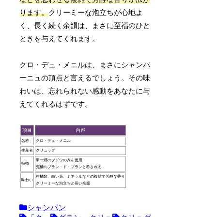
ります。
クリーミーな泡立ちが心地よ
く、長く続く余韻は、まさに至福のひと
ときを与えてくれます。
クロ・デュ・メニルは、まさにシャンパ
ーニュの頂点と言えるでしょう。その味
わいは、忘れられない感動をあなたに与
えてくれるはずです。
項目
内容
名称
クロ・デュ・メニル
生産者
クリュッグ
単一畑のブドウのみを使用
特徴
究極のブラン・ド・ブランと称される
柑橘類、白い花、ミネラルなどの複雑で芳醇な香り
味わい
クリーミーな泡立ちと長い余韻
シャンパン