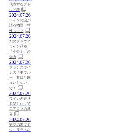
代表するブド
ウ品種
2024.07.26
ワインの涙が
語る物語：粘
性って？
2024.07.26
幻のブドウ？
ワイン品種
「小公子」の
魅力
2024.07.26
フランスワイ
ンの「モワル
ー」甘口と勘
違いしない
で！
2024.07.26
ワインの香り
を楽しむ：第
二アロマの世
界
2024.07.26
魅惑の黒ブド
ウ「ララ・ネ