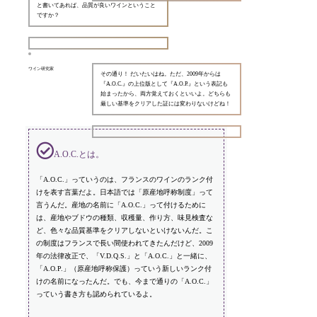
と書いてあれば、品質が良いワインということ
ですか？
ワイン研究家
その通り！ だいたいはね。ただ、2009年からは
『A.O.C.』の上位版として『A.O.P.』という表記も
始まったから、両方覚えておくといいよ。どちらも
厳しい基準をクリアした証には変わりないけどね！
A.O.C.とは。
「A.O.C.」っていうのは、フランスのワインのランク付
けを表す言葉だよ。日本語では「原産地呼称制度」って
言うんだ。産地の名前に「A.O.C.」って付けるために
は、産地やブドウの種類、収穫量、作り方、味見検査な
ど、色々な品質基準をクリアしないといけないんだ。こ
の制度はフランスで長い間使われてきたんだけど、2009
年の法律改正で、「V.D.Q.S.」と「A.O.C.」と一緒に、
「A.O.P.」（原産地呼称保護）っていう新しいランク付
けの名前になったんだ。でも、今まで通りの「A.O.C.」
っていう書き方も認められているよ。