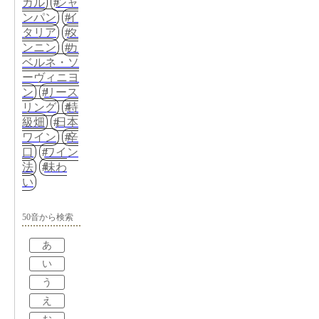
ガル
シャ
ンパン
イ
タリア
タ
ンニン
カ
ベルネ・ソ
ーヴィニヨ
ン
リース
リング
特
級畑
日本
ワイン
辛
口
ワイン
法
味わ
い
50音から検索
あ
い
う
え