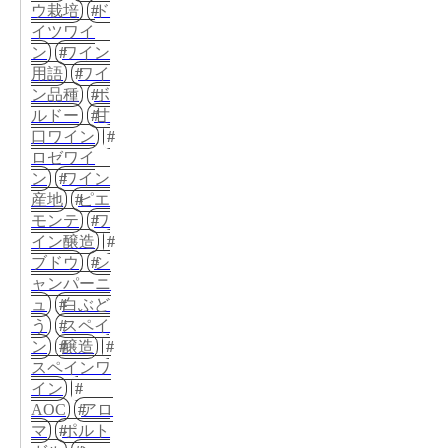
ウ栽培
ド
イツワイ
ン
ワイン
用語
ワイ
ン品種
ボ
ルドー
甘
口ワイン
ロゼワイ
ン
ワイン
産地
ピエ
モンテ
ワ
イン醸造
ブドウ
シ
ャンパーニ
ュ
白ぶど
う
スペイ
ン
醸造
スペインワ
イン
AOC
アロ
マ
ポルト