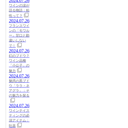
2024.07.26
ワインの涙が
語る物語：粘
性って？
2024.07.26
フランスワイ
ンの「モワル
ー」甘口と勘
違いしない
で！
2024.07.26
幻のブドウ？
ワイン品種
「小公子」の
魅力
2024.07.26
魅惑の黒ブド
ウ「ララ・ネ
アグラ」：そ
の魅力を探る
2024.07.26
ワインテイス
ティングの必
須アイテム：
吐器