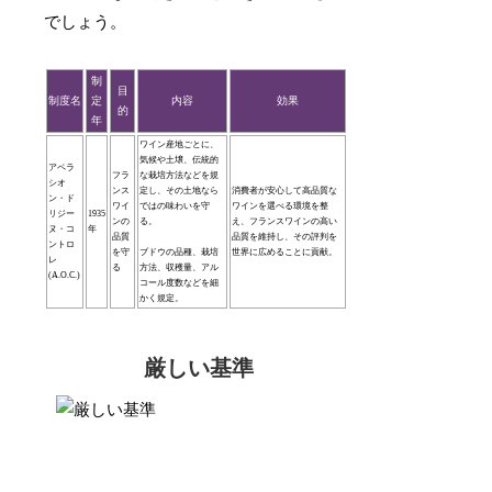
でしょう。
制
目
制度名
定
内容
効果
的
年
ワイン産地ごとに、
気候や土壌、伝統的
アペラ
フラ
な栽培方法などを規
シオ
ンス
定し、その土地なら
消費者が安心して高品質な
ン・ド
ワイ
ではの味わいを守
ワインを選べる環境を整
リジー
1935
ンの
る。
え、フランスワインの高い
ヌ・コ
年
品質
品質を維持し、その評判を
ントロ
を守
ブドウの品種、栽培
世界に広めることに貢献。
レ
る
方法、収穫量、アル
(A.O.C.)
コール度数などを細
かく規定。
厳しい基準