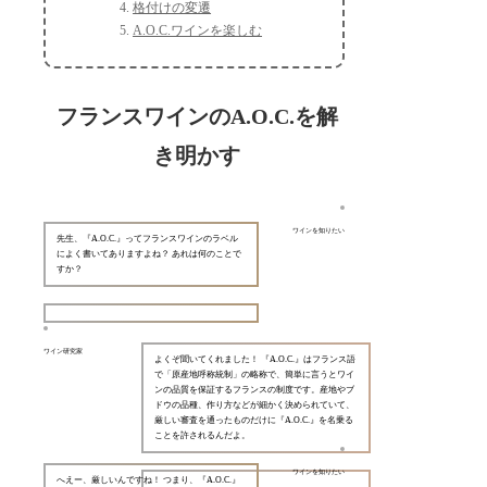
格付けの変遷
A.O.C.ワインを楽しむ
フランスワインのA.O.C.を解
き明かす
ワインを知りたい
先生、『A.O.C.』ってフランスワインのラベル
によく書いてありますよね？ あれは何のことで
すか？
ワイン研究家
よくぞ聞いてくれました！ 『A.O.C.』はフランス語
で「原産地呼称統制」の略称で、簡単に言うとワイ
ンの品質を保証するフランスの制度です。産地やブ
ドウの品種、作り方などが細かく決められていて、
厳しい審査を通ったものだけに『A.O.C.』を名乗る
ことを許されるんだよ。
ワインを知りたい
へえー、厳しいんですね！ つまり、『A.O.C.』