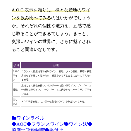
A.O.C.表示を頼りに、様々な産地のワイ
ンを飲み比べてみる
のはいかがでしょう
か。それぞれの個性や魅力を、五感で感
じ取ることができるでしょう。きっと、
奥深いワインの世界に、さらに魅了され
ること間違いなしです。
項目
説明
A.O.C.
フランスの原産地呼称統制ワイン。産地、ブドウ品種、栽培・醸造
ワイ
方法などが厳しく定められ、審査をクリアしたものだけに与えられ
ン
る称号。
土地ごとの個性を持つ。ボルドーの力強い赤ワイン、ブルゴーニュ
特徴
の繊細な赤ワイン、シャンパーニュの爽やかなスパークリングワイ
ンなど。
楽し
A.O.C.表示を頼りに、様々な産地のワインを飲み比べてみる。
み方
ワインラベル
AOC
フランスワイン
ワイン法
原産地呼称制度
格付け