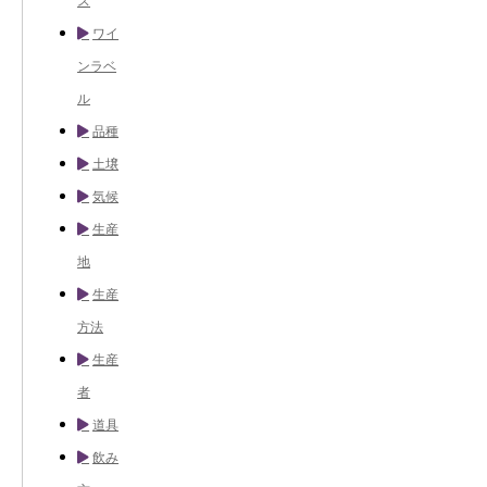
ス
ワイ
ンラベ
ル
品種
土壌
気候
生産
地
生産
方法
生産
者
道具
飲み