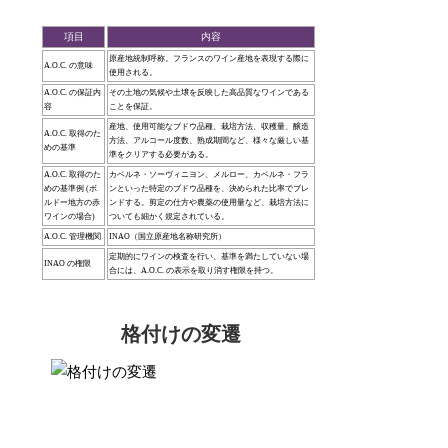
項目
内容
原産地統制呼称。フランスのワイン産地を表現する際に
A.O.C. の意味
使用される。
A.O.C. の保証内
その土地の気候や土壌を反映した高品質なワインである
容
ことを保証。
産地、使用可能なブドウ品種、栽培方法、収穫量、醸造
A.O.C. 取得のた
方法、アルコール度数、熟成期間など、様々な厳しい基
めの基準
準をクリアする必要がある。
A.O.C. 取得のた
カベルネ・ソーヴィニヨン、メルロー、カベルネ・フラ
めの基準例 (ボ
ンといった特定のブドウ品種を、決められた比率でブレ
ルドー地方の赤
ンドする。剪定の仕方や農薬の使用量など、栽培方法に
ワインの場合)
ついても細かく規定されている。
A.O.C. 管理機関
INAO（国立原産地名称研究所）
定期的にワインの検査を行い、基準を満たしていない場
INAO の権限
合には、A.O.C. の表示を取り消す権限を持つ。
格付けの変遷