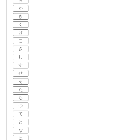
お
か
き
く
け
こ
さ
し
す
せ
そ
た
ち
つ
て
と
な
に