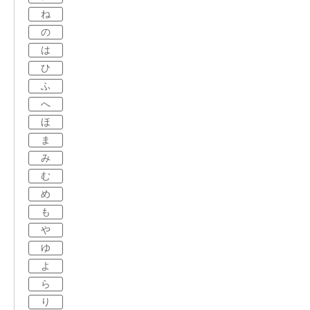
ね
の
は
ひ
ふ
へ
ほ
ま
み
む
め
も
や
ゆ
よ
ら
り