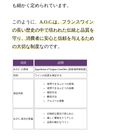
も細かく定められています。
このように、
A.O.C.は、フランスワイン
の長い歴史の中で培われた伝統と品質を
守り、消費者に安心と信頼を与えるため
の大切な制度
なのです。
項目
説明
A.O.C. の意味
Appellation d’Origine Contrôlée (原産地呼称制度)
目的
ワインの品質を保証する
使用できるぶどうの産地
使用できるぶどうの品種
栽培方法
規定内容
醸造方法
アルコール度数
伝統的な製法で造られた
厳しい審査をクリアした
A.O.C. 表示の意義
品質が確かなワイン