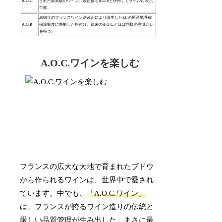
A.O.C.
された最高級のワイン。改正後もA.O.P.と併用してラベルに表記
可能。
2009年のフランスワイン法改正により誕生したEUの原産地呼称
A.O.P.
保護制度に準拠した格付け。従来のA.O.C.とほぼ同様の意味合い
を持つ。
A.O.C.ワインを楽しむ
フランスの広大な大地で育まれたブドウ
から作られるワインは、世界中で愛され
ています。中でも、
「A.O.C.ワイン」
は、フランスが誇るワイン造りの伝統と
厳しい品質管理が生み出した、まさに最