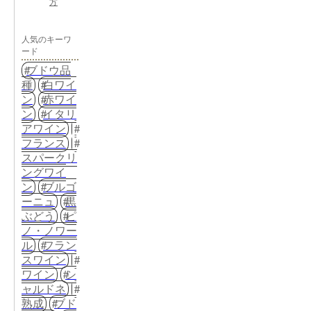
方
人気のキーワ
ード
ブドウ品
種
白ワイ
ン
赤ワイ
ン
イタリ
アワイン
フランス
スパークリ
ングワイ
ン
ブルゴ
ーニュ
黒
ぶどう
ピ
ノ・ノワー
ル
フラン
スワイン
ワイン
シ
ャルドネ
熟成
ブド