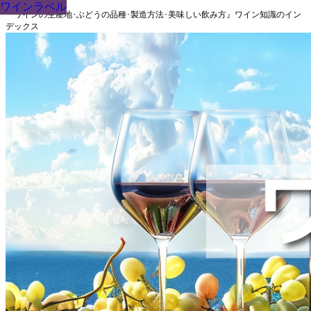
ワインラベル
ワインラベル
ワインラベル
ワインラベル
ワインラベル
ワインラベル
ワインラベル
ワインラベル
ワインラベル
『ワインの生産地･ぶどうの品種･製造方法･美味しい飲み方』ワイン知識のイン
デックス