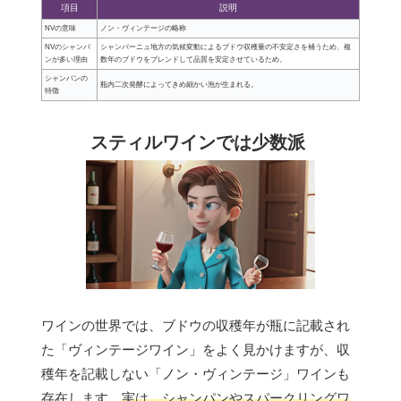
項目
説明
NVの意味
ノン・ヴィンテージの略称
NVのシャンパ
シャンパーニュ地方の気候変動によるブドウ収穫量の不安定さを補うため、複
ンが多い理由
数年のブドウをブレンドして品質を安定させているため。
シャンパンの
瓶内二次発酵によってきめ細かい泡が生まれる。
特徴
スティルワインでは少数派
ワインの世界では、ブドウの収穫年が瓶に記載され
た「ヴィンテージワイン」をよく見かけますが、収
穫年を記載しない「ノン・ヴィンテージ」ワインも
存在します。
実は、シャンパンやスパークリングワ