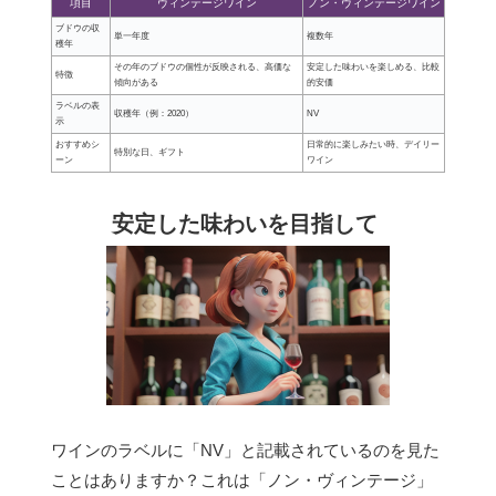
項目
ヴィンテージワイン
ノン・ヴィンテージワイン
ブドウの収
単一年度
複数年
穫年
その年のブドウの個性が反映される、高価な
安定した味わいを楽しめる、比較
特徴
傾向がある
的安価
ラベルの表
収穫年（例：2020）
NV
示
おすすめシ
日常的に楽しみたい時、デイリー
特別な日、ギフト
ーン
ワイン
安定した味わいを目指して
ワインのラベルに「NV」と記載されているのを見た
ことはありますか？これは「ノン・ヴィンテージ」