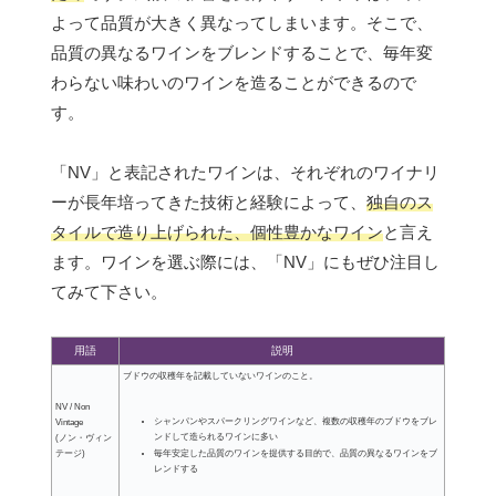
よって品質が大きく異なってしまいます。そこで、
品質の異なるワインをブレンドすることで、毎年変
わらない味わいのワインを造ることができるので
す。
「NV」と表記されたワインは、それぞれのワイナリ
ーが長年培ってきた技術と経験によって、
独自のス
タイルで造り上げられた、個性豊かなワイン
と言え
ます。ワインを選ぶ際には、「NV」にもぜひ注目し
てみて下さい。
用語
説明
ブドウの収穫年を記載していないワインのこと。
NV / Non
シャンパンやスパークリングワインなど、複数の収穫年のブドウをブレ
Vintage
ンドして造られるワインに多い
(ノン・ヴィン
テージ)
毎年安定した品質のワインを提供する目的で、品質の異なるワインをブ
レンドする