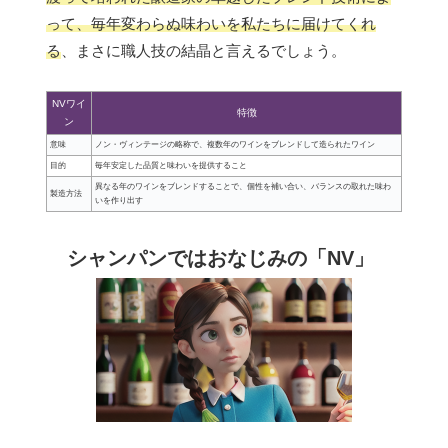
って、毎年変わらぬ味わいを私たちに届けてくれ
る
、まさに職人技の結晶と言えるでしょう。
NVワイ
特徴
ン
意味
ノン・ヴィンテージの略称で、複数年のワインをブレンドして造られたワイン
目的
毎年安定した品質と味わいを提供すること
異なる年のワインをブレンドすることで、個性を補い合い、バランスの取れた味わ
製造方法
いを作り出す
シャンパンではおなじみの「NV」