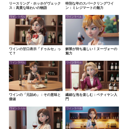
リースリング・ホッホゲヴェック
特別な年のスパークリングワイ
ス：高貴な味わいの物語
ン：ミレジマートの魅力
ワインラベル
ワインラベル
ワインの甘口表示「ドゥルセ」っ
解禁が待ち遠しい！ヌーヴォーの
て？
魅力
ワインラベル
ワインラベル
ワインの「元詰め」：その意味と
繊細な泡を楽しむ：ペティヤン入
価値
門
ワインラベル
ワインラベル