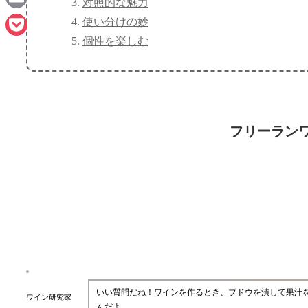
対照的な魅力
Email
使い分けの妙
個性を楽しむ
Pocket
フリーラン
いい質問だね！ワインを作るとき、ブドウを潰して果汁
ワイン研究家
んだよ。