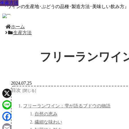
生産方法
生産方法
生産方法
生産方法
生産方法
生産方法
生産方法
生産方法
生産方法
『ワインの生産地･ぶどうの品種･製造方法･美味しい飲み方
ホーム
生産方法
フリーランワイ
2024.07.25
目次
X
フリーランワイン：雫が語るブドウの物語
自然の恵み
Line
繊細な味わい
Facebook