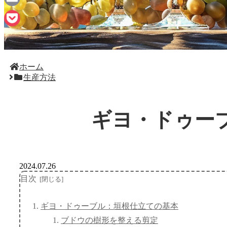
Email
Pocket
ホーム
生産方法
ギヨ・ドゥー
2024.07.26
目次
ギヨ・ドゥーブル：垣根仕立ての基本
ブドウの樹形を整える剪定