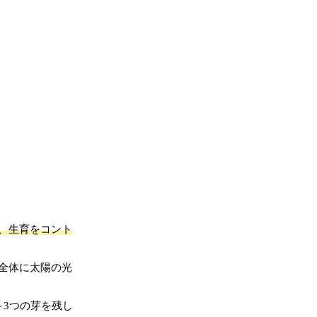
、生育をコント
全体に太陽の光
～3つの芽を残し