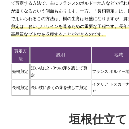
て剪定する方法で、主にフランスのボルドー地方などで行わ
が遅くなるという側面もあります。一方、「長梢剪定」は、
で用いられるこの方法は、樹の生育は旺盛になりますが、質
剪定は、おいしいワインを造るための重要な工程です。長年
高品質なブドウを収穫することができるのです。
剪定方
説明
地域
法
短い枝に2～3つの芽を残して剪
短梢剪定
フランス ボルドー
定
イタリア トスカー
長梢剪定
長い枝に多くの芽を残して剪定
ど
垣根仕立て