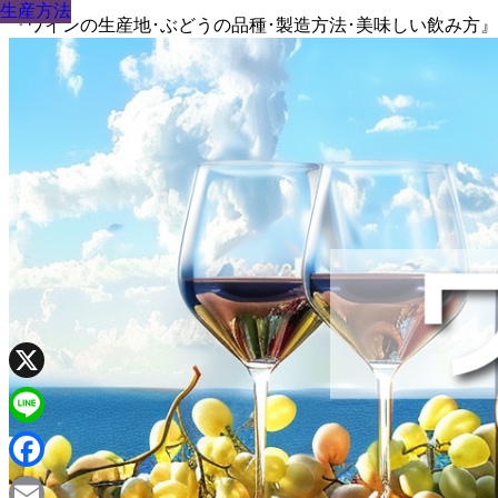
生産方法
生産方法
生産方法
生産方法
生産方法
生産方法
生産方法
生産方法
生産方法
『ワインの生産地･ぶどうの品種･製造方法･美味しい飲み方
X
Line
Facebook