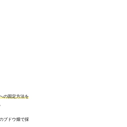
への固定方法を
。
のブドウ畑で採