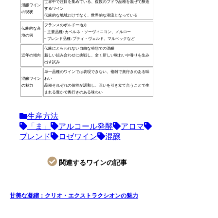
世界中で注目を集めている、複数のブドウ品種を混ぜて醸造
混醸ワイン
するワイン
の現状
伝統的な地域だけでなく、世界的な潮流となっている
フランスのボルドー地方
伝統的な産
– 主要品種: カベルネ・ソーヴィニヨン、メルロー
地の例
– ブレンド品種: プティ・ヴェルド、マルベックなど
伝統にとらわれない自由な発想での混醸
近年の傾向
新しい組み合わせに挑戦し、全く新しい味わいや香りを生み
出す試み
単一品種のワインでは表現できない、複雑で奥行きのある味
混醸ワイン
わい
の魅力
品種それぞれの個性が調和し、互いを引き立て合うことで生
まれる豊かで奥行きのある味わい
生産方法
「ま」
アルコール発酵
アロマ
ブレンド
ロゼワイン
混醸
関連するワインの記事
甘美な凝縮：クリオ・エクストラクシオンの魅力