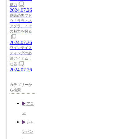
魅力
2024.07.26
魅惑の黒ブド
ウ「ララ・ネ
アグラ」：そ
の魅力を探る
2024.07.26
ワインテイス
ティングの必
須アイテム：
吐器
2024.07.26
カテゴリーか
ら検索
アロ
マ
シャ
ンパン