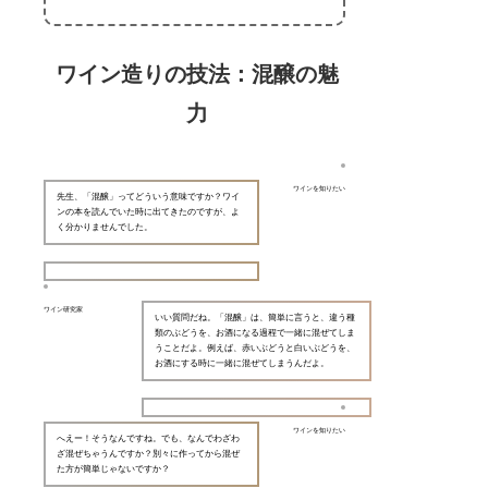
ワイン造りの技法：混醸の魅
力
ワインを知りたい
先生、「混醸」ってどういう意味ですか？ワイ
ンの本を読んでいた時に出てきたのですが、よ
く分かりませんでした。
ワイン研究家
いい質問だね。「混醸」は、簡単に言うと、違う種
類のぶどうを、お酒になる過程で一緒に混ぜてしま
うことだよ。例えば、赤いぶどうと白いぶどうを、
お酒にする時に一緒に混ぜてしまうんだよ。
ワインを知りたい
へえー！そうなんですね。でも、なんでわざわ
ざ混ぜちゃうんですか？別々に作ってから混ぜ
た方が簡単じゃないですか？