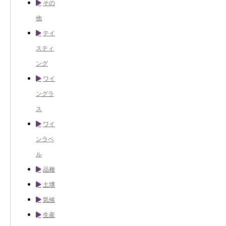
その
他
テイ
スティ
ング
ワイ
ングラ
ス
ワイ
ンラベ
ル
品種
土壌
気候
生産