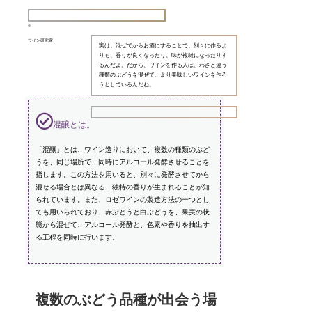
ワイン研究家
実は、混ぜてからお酒にすることで、別々に作るよ
りも、香りが良くなったり、味が複雑になったりす
るんだよ。だから、ワインを作る人は、わざと違う
種類のぶどうを混ぜて、より美味しいワインを作ろ
うとしているんだね。
混醸とは。
「混醸」とは、ワイン造りにおいて、複数の種類のぶど
うを、同じ場所で、同時にアルコール発酵させることを
指します。この方法を用いると、別々に発酵させてから
混ぜる場合とは異なる、独特の香りが生まれることが知
られています。また、ロゼワインの製造方法の一つとし
ても用いられており、赤ぶどうと白ぶどうを、果実の状
態から混ぜて、アルコール発酵と、色素や香りを抽出す
る工程を同時に行います。
複数のぶどう品種が出会う場