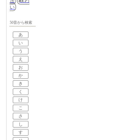
法
味わ
い
50音から検索
あ
い
う
え
お
か
き
く
け
こ
さ
し
す