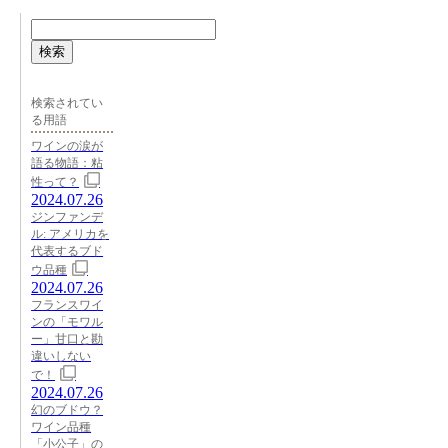
検索
検索されてい
る用語
ワインの涙が
語る物語：粘
性って？
2024.07.26
ジンファンデ
ル: アメリカを
代表するブド
ウ品種
2024.07.26
フランスワイ
ンの「モワル
ー」甘口と勘
違いしない
で！
2024.07.26
幻のブドウ？
ワイン品種
「小公子」の