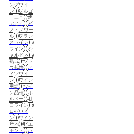
ングワイ
ン
ブルゴ
ーニュ
黒
ぶどう
ピ
ノ・ノワー
ル
フラン
スワイン
ワイン
シ
ャルドネ
熟成
ブド
ウ栽培
ド
イツワイ
ン
ワイン
用語
ワイ
ン品種
ボ
ルドー
甘
口ワイン
ロゼワイ
ン
ワイン
産地
ピエ
モンテ
ワ