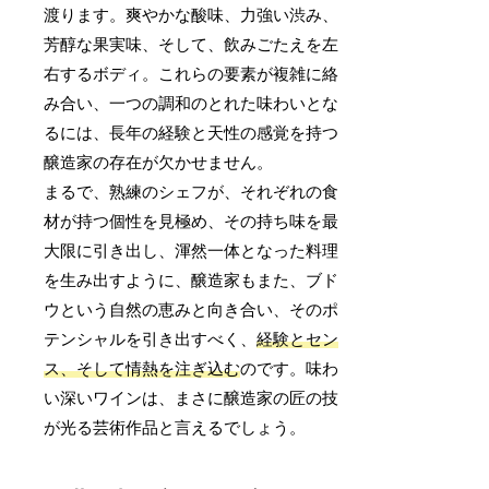
渡ります。爽やかな酸味、力強い渋み、
芳醇な果実味、そして、飲みごたえを左
右するボディ。これらの要素が複雑に絡
み合い、一つの調和のとれた味わいとな
るには、長年の経験と天性の感覚を持つ
醸造家の存在が欠かせません。
まるで、熟練のシェフが、それぞれの食
材が持つ個性を見極め、その持ち味を最
大限に引き出し、渾然一体となった料理
を生み出すように、醸造家もまた、ブド
ウという自然の恵みと向き合い、そのポ
テンシャルを引き出すべく、
経験とセン
ス、そして情熱を注ぎ込む
のです。味わ
い深いワインは、まさに醸造家の匠の技
が光る芸術作品と言えるでしょう。