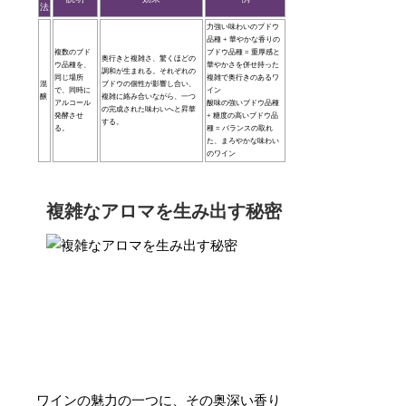
法
力強い味わいのブドウ
品種 + 華やかな香りの
複数のブド
ブドウ品種 = 重厚感と
奥行きと複雑さ、驚くほどの
ウ品種を、
華やかさを併せ持った
調和が生まれる。それぞれの
同じ場所
複雑で奥行きのあるワ
混
ブドウの個性が影響し合い、
で、同時に
イン
醸
複雑に絡み合いながら、一つ
アルコール
酸味の強いブドウ品種
の完成された味わいへと昇華
発酵させ
+ 糖度の高いブドウ品
する。
る。
種 = バランスの取れ
た、まろやかな味わい
のワイン
複雑なアロマを生み出す秘密
ワインの魅力の一つに、その奥深い香り