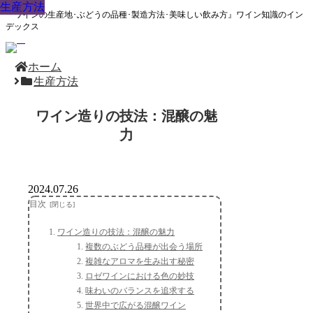
生産方法
生産方法
生産方法
生産方法
生産方法
生産方法
生産方法
生産方法
生産方法
『ワインの生産地･ぶどうの品種･製造方法･美味しい飲み方』ワイン知識のイン
デックス
ホーム
生産方法
ワイン造りの技法：混醸の魅
力
2024.07.26
目次
ワイン造りの技法：混醸の魅力
複数のぶどう品種が出会う場所
複雑なアロマを生み出す秘密
ロゼワインにおける色の妙技
味わいのバランスを追求する
世界中で広がる混醸ワイン