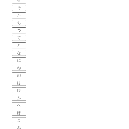
せ
そ
た
ち
つ
て
と
な
に
ね
の
は
ひ
ふ
へ
ほ
ま
み