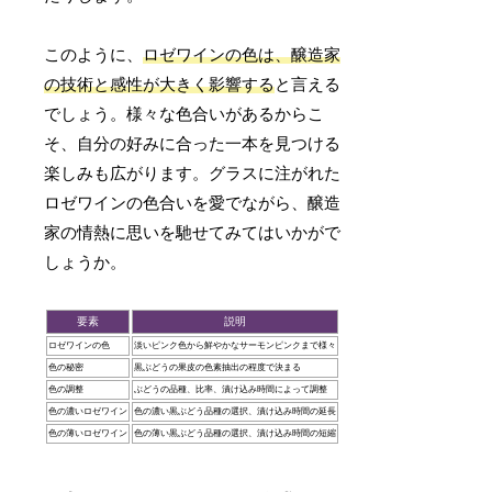
このように、
ロゼワインの色は、醸造家
の技術と感性が大きく影響する
と言える
でしょう。様々な色合いがあるからこ
そ、自分の好みに合った一本を見つける
楽しみも広がります。グラスに注がれた
ロゼワインの色合いを愛でながら、醸造
家の情熱に思いを馳せてみてはいかがで
しょうか。
要素
説明
ロゼワインの色
淡いピンク色から鮮やかなサーモンピンクまで様々
色の秘密
黒ぶどうの果皮の色素抽出の程度で決まる
色の調整
ぶどうの品種、比率、漬け込み時間によって調整
色の濃いロゼワイン
色の濃い黒ぶどう品種の選択、漬け込み時間の延長
色の薄いロゼワイン
色の薄い黒ぶどう品種の選択、漬け込み時間の短縮