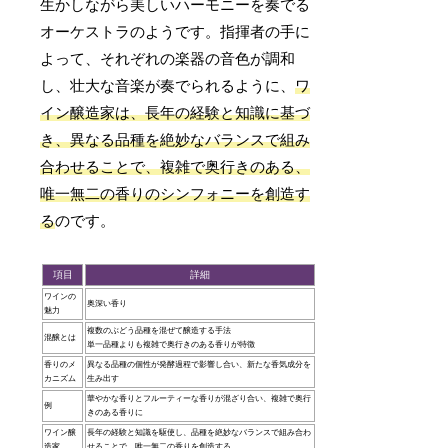
生かしながら美しいハーモニーを奏でる
オーケストラのようです。指揮者の手に
よって、それぞれの楽器の音色が調和
し、壮大な音楽が奏でられるように、
ワ
イン醸造家は、長年の経験と知識に基づ
き、異なる品種を絶妙なバランスで組み
合わせることで、複雑で奥行きのある、
唯一無二の香りのシンフォニーを創造す
る
のです。
項目
詳細
ワインの
奥深い香り
魅力
複数のぶどう品種を混ぜて醸造する手法
混醸とは
単一品種よりも複雑で奥行きのある香りが特徴
香りのメ
異なる品種の個性が発酵過程で影響し合い、新たな香気成分を
カニズム
生み出す
華やかな香りとフルーティーな香りが混ざり合い、複雑で奥行
例
きのある香りに
ワイン醸
長年の経験と知識を駆使し、品種を絶妙なバランスで組み合わ
造家
せることで、唯一無二の香りを創造する