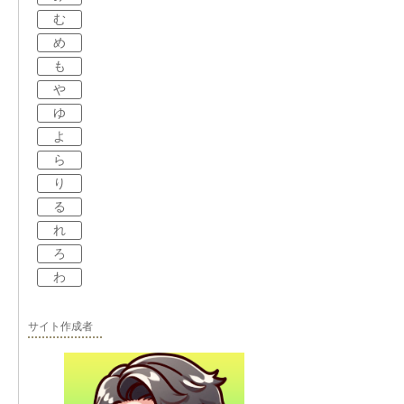
む
め
も
や
ゆ
よ
ら
り
る
れ
ろ
わ
サイト作成者