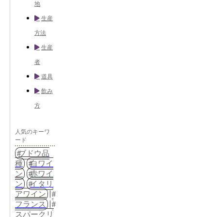
地
生産
方法
生産
者
道具
飲み
方
人気のキーワ
ード
ブドウ品
種
白ワイ
ン
赤ワイ
ン
イタリ
アワイン
フランス
スパークリ