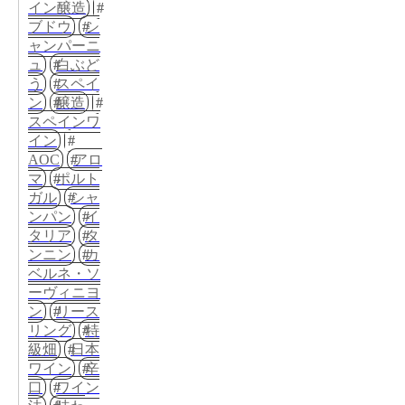
イン醸造
ブドウ
シ
ャンパーニ
ュ
白ぶど
う
スペイ
ン
醸造
スペインワ
イン
AOC
アロ
マ
ポルト
ガル
シャ
ンパン
イ
タリア
タ
ンニン
カ
ベルネ・ソ
ーヴィニヨ
ン
リース
リング
特
級畑
日本
ワイン
辛
口
ワイン