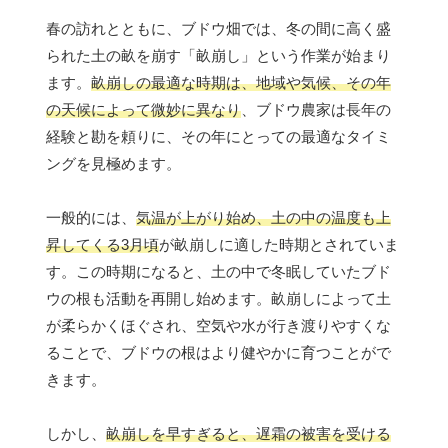
春の訪れとともに、ブドウ畑では、冬の間に高く盛
られた土の畝を崩す「畝崩し」という作業が始まり
ます。
畝崩しの最適な時期は、地域や気候、その年
の天候によって微妙に異なり
、ブドウ農家は長年の
経験と勘を頼りに、その年にとっての最適なタイミ
ングを見極めます。
一般的には、
気温が上がり始め、土の中の温度も上
昇してくる3月頃
が畝崩しに適した時期とされていま
す。この時期になると、土の中で冬眠していたブド
ウの根も活動を再開し始めます。畝崩しによって土
が柔らかくほぐされ、空気や水が行き渡りやすくな
ることで、ブドウの根はより健やかに育つことがで
きます。
しかし、
畝崩しを早すぎると、遅霜の被害を受ける