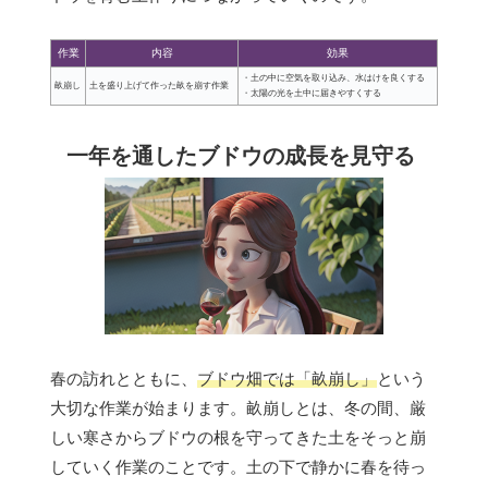
作業
内容
効果
・土の中に空気を取り込み、水はけを良くする
畝崩し
土を盛り上げて作った畝を崩す作業
・太陽の光を土中に届きやすくする
一年を通したブドウの成長を見守る
春の訪れとともに、
ブドウ畑では「畝崩し」
という
大切な作業が始まります。畝崩しとは、冬の間、厳
しい寒さからブドウの根を守ってきた土をそっと崩
していく作業のことです。土の下で静かに春を待っ