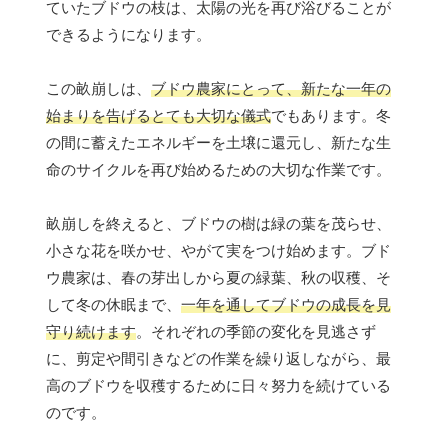
ていたブドウの枝は、太陽の光を再び浴びることが
できるようになります。
この畝崩しは、
ブドウ農家にとって、新たな一年の
始まりを告げるとても大切な儀式
でもあります。冬
の間に蓄えたエネルギーを土壌に還元し、新たな生
命のサイクルを再び始めるための大切な作業です。
畝崩しを終えると、ブドウの樹は緑の葉を茂らせ、
小さな花を咲かせ、やがて実をつけ始めます。ブド
ウ農家は、春の芽出しから夏の緑葉、秋の収穫、そ
して冬の休眠まで、
一年を通してブドウの成長を見
守り続けます
。それぞれの季節の変化を見逃さず
に、剪定や間引きなどの作業を繰り返しながら、最
高のブドウを収穫するために日々努力を続けている
のです。