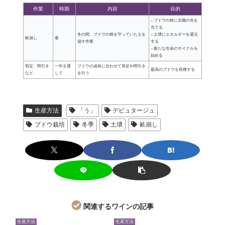
作業
時期
内容
目的
– ブドウの枝に太陽の光を
当てる
冬の間、ブドウの根を守っていた土を
– 土壌にエネルギーを還元
畝崩し
春
崩す作業
する
– 新たな生命のサイクルを
始める
剪定、間引き
一年を通
ブドウの成長に合わせて剪定や間引き
最高のブドウを収穫する
など
して
を行う
生産方法
「う」
デビュタージュ
ブドウ栽培
冬季
土壌
畝崩し
関連するワインの記事
生産方法
生産方法