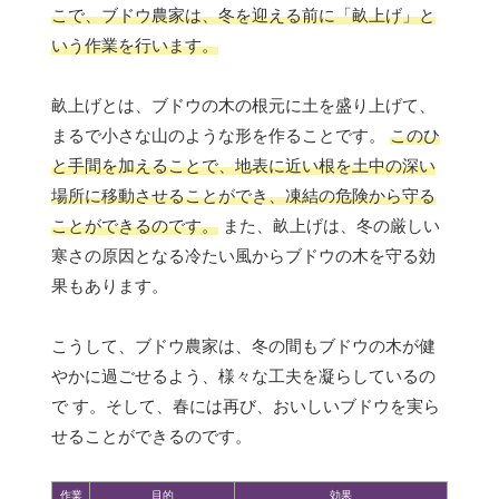
こで、ブドウ農家は、冬を迎える前に「畝上げ」と
いう作業を行います。
畝上げとは、ブドウの木の根元に土を盛り上げて、
まるで小さな山のような形を作ることです。
このひ
と手間を加えることで、地表に近い根を土中の深い
場所に移動させることができ、凍結の危険から守る
ことができるのです。
また、畝上げは、冬の厳しい
寒さの原因となる冷たい風からブドウの木を守る効
果もあります。
こうして、ブドウ農家は、冬の間もブドウの木が健
やかに過ごせるよう、様々な工夫を凝らしているの
で す。そして、春には再び、おいしいブドウを実ら
せることができるのです。
作業
目的
効果