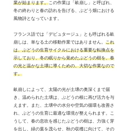
業が始まります。
この作業は「畝崩し」と呼ばれ、
冬の終わりと春の訪れを告げる、ぶどう畑における
風物詩となっています。
フランス語では「デビュタージュ」とも呼ばれる畝
崩しは、単なる土の移動作業ではありません。
これ
は、ぶどうの生育サイクルにおける重要な転換点を
示しており、冬の眠りから覚めたぶどうの樹を、春
の光と温かな土壌に導くための、大切な作業なので
す。
畝崩しによって、太陽の光が土壌の奥深くまで届
き、温められた土壌は、ぶどうの根に再び活力を与
えます。また、土壌中の水分や空気の循環も改善さ
れ、ぶどうの生育に最適な環境が整えられます。こ
うして、春の息吹を感じたぶどうの樹は、力強く芽
を出し、緑の葉を茂らせ、秋の収穫に向けて、その