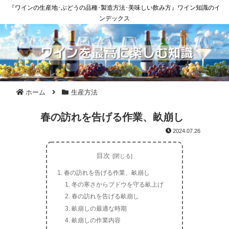
『ワインの生産地･ぶどうの品種･製造方法･美味しい飲み方』ワイン知識のイ
ンデックス
ホーム
生産方法
春の訪れを告げる作業、畝崩し
2024.07.26
目次
春の訪れを告げる作業、畝崩し
冬の寒さからブドウを守る畝上げ
春の訪れを告げる畝崩し
畝崩しの最適な時期
畝崩しの作業内容