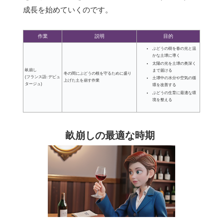
成長を始めていくのです。
作業
説明
目的
ぶどうの樹を春の光と温
かな土壌に導く
太陽の光を土壌の奥深く
畝崩し
まで届ける
冬の間にぶどうの根を守るために盛り
(フランス語: デビュ
土壌中の水分や空気の循
上げた土を崩す作業
タージュ)
環を改善する
ぶどうの生育に最適な環
境を整える
畝崩しの最適な時期