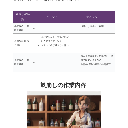
畝崩しの時
メリット
デメリット
期
早すぎる（3月
遅霜による根への被害
–
頃より前）
土が柔らかく、空気や水が
行き渡りやすくなる
最適な時期（3
–
月頃）
ブドウの根が健やかに育つ
根が土の表面近くに集中し、水
分の吸収が悪くなる
遅すぎる（3月
–
頃より後）
生育の遅延や果実の品質低下
畝崩しの作業内容