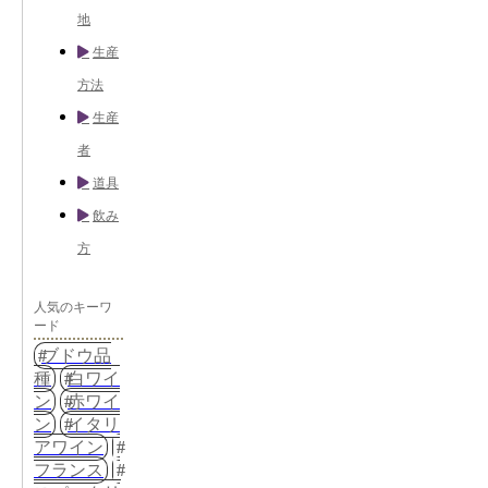
地
生産
方法
生産
者
道具
飲み
方
人気のキーワ
ード
ブドウ品
種
白ワイ
ン
赤ワイ
ン
イタリ
アワイン
フランス