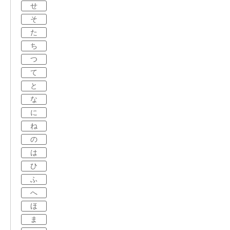
せ
そ
た
ち
つ
て
と
な
に
ね
の
は
ひ
ふ
へ
ほ
ま