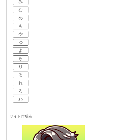
み
む
め
も
や
ゆ
よ
ら
り
る
れ
ろ
わ
サイト作成者