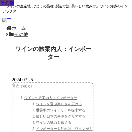
その他
その他
その他
その他
その他
その他
その他
その他
その他
『ワインの生産地･ぶどうの品種･製造方法･美味しい飲み方』ワイン知識のイン
デックス
ホーム
その他
ワインの旅案内人：インポー
ター
2024.07.25
目次
ワインの旅案内人：インポーター
ワインを選ぶ楽しさを広げる
世界中のワイナリーを探求する
厳しい日本の基準をクリアする
ワインの魅力を伝える
インポーターを知れば、ワインがも