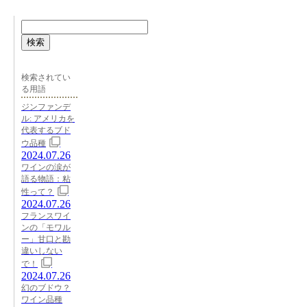
検索
検索されてい
る用語
ジンファンデ
ル: アメリカを
代表するブド
ウ品種
2024.07.26
ワインの涙が
語る物語：粘
性って？
2024.07.26
フランスワイ
ンの「モワル
ー」甘口と勘
違いしない
で！
2024.07.26
幻のブドウ？
ワイン品種