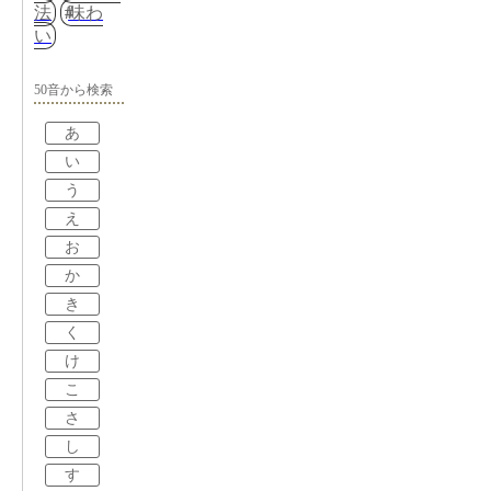
法
味わ
い
50音から検索
あ
い
う
え
お
か
き
く
け
こ
さ
し
す