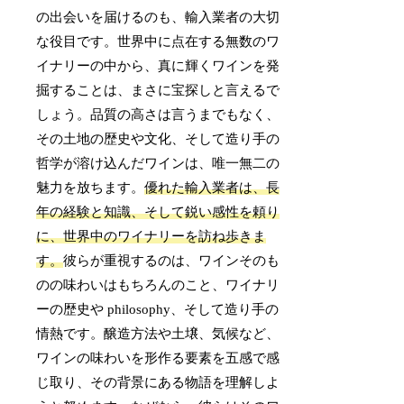
の出会いを届けるのも、輸入業者の大切
な役目です。世界中に点在する無数のワ
イナリーの中から、真に輝くワインを発
掘することは、まさに宝探しと言えるで
しょう。品質の高さは言うまでもなく、
その土地の歴史や文化、そして造り手の
哲学が溶け込んだワインは、唯一無二の
魅力を放ちます。
優れた輸入業者は、長
年の経験と知識、そして鋭い感性を頼り
に、世界中のワイナリーを訪ね歩きま
す。
彼らが重視するのは、ワインそのも
のの味わいはもちろんのこと、ワイナリ
ーの歴史や philosophy、そして造り手の
情熱です。醸造方法や土壌、気候など、
ワインの味わいを形作る要素を五感で感
じ取り、その背景にある物語を理解しよ