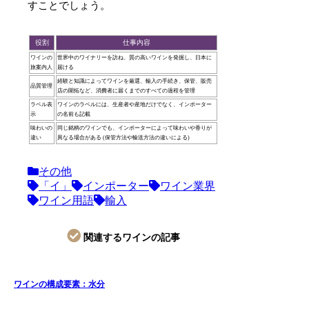
すことでしょう。
役割
仕事内容
ワインの
世界中のワイナリーを訪ね、質の高いワインを発掘し、日本に
旅案内人
届ける
経験と知識によってワインを厳選、輸入の手続き、保管、販売
品質管理
店の開拓など、消費者に届くまでのすべての過程を管理
ラベル表
ワインのラベルには、生産者や産地だけでなく、インポーター
示
の名前も記載
味わいの
同じ銘柄のワインでも、インポーターによって味わいや香りが
違い
異なる場合がある (保管方法や輸送方法の違いによる)
その他
「イ」
インポーター
ワイン業界
ワイン用語
輸入
関連するワインの記事
ワインの構成要素：水分