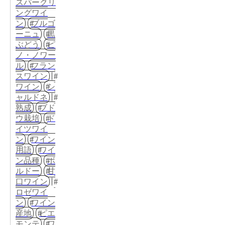
スパークリ
ングワイ
ン
ブルゴ
ーニュ
黒
ぶどう
ピ
ノ・ノワー
ル
フラン
スワイン
ワイン
シ
ャルドネ
熟成
ブド
ウ栽培
ド
イツワイ
ン
ワイン
用語
ワイ
ン品種
ボ
ルドー
甘
口ワイン
ロゼワイ
ン
ワイン
産地
ピエ
モンテ
ワ