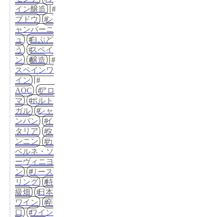
イン醸造
ブドウ
シ
ャンパーニ
ュ
白ぶど
う
スペイ
ン
醸造
スペインワ
イン
AOC
アロ
マ
ポルト
ガル
シャ
ンパン
イ
タリア
タ
ンニン
カ
ベルネ・ソ
ーヴィニヨ
ン
リース
リング
特
級畑
日本
ワイン
辛
口
ワイン