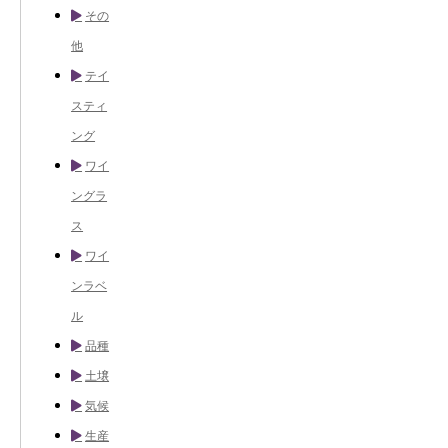
その
他
テイ
スティ
ング
ワイ
ングラ
ス
ワイ
ンラベ
ル
品種
土壌
気候
生産