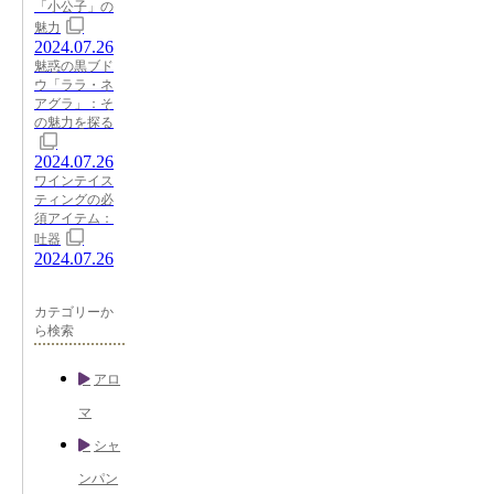
「小公子」の
魅力
2024.07.26
魅惑の黒ブド
ウ「ララ・ネ
アグラ」：そ
の魅力を探る
2024.07.26
ワインテイス
ティングの必
須アイテム：
吐器
2024.07.26
カテゴリーか
ら検索
アロ
マ
シャ
ンパン