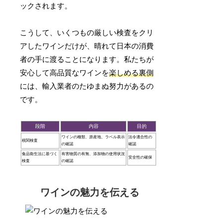
ックされます。
こうして、いくつもの厳しい検査をクリ
アしたワインだけが、晴れて日本の消費
者の手に渡ることになります。私たちが
安心して高品質なワインを
楽しめる裏側
には、輸入業者のたゆまぬ努力があるの
です。
段階
内容
目的
ワインの種類、原産地、ラベル表示
法令適合性の
税関検査
の確認
確認
食品衛生法に基づく
有害物質の有無、添加物の使用状況
安全性の確保
検査
の確認
ワインの魅力を伝える