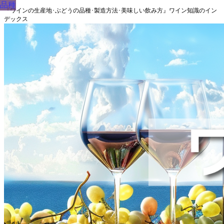
品種
『ワインの生産地･ぶどうの品種･製造方法･美味しい飲み方』ワイン知識のイン
デックス