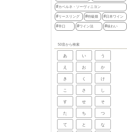
カベルネ・ソーヴィニヨン
リースリング
特級畑
日本ワイン
辛口
ワイン法
味わい
50音から検索
あ
い
う
え
お
か
き
く
け
こ
さ
し
す
せ
そ
た
ち
つ
て
と
な