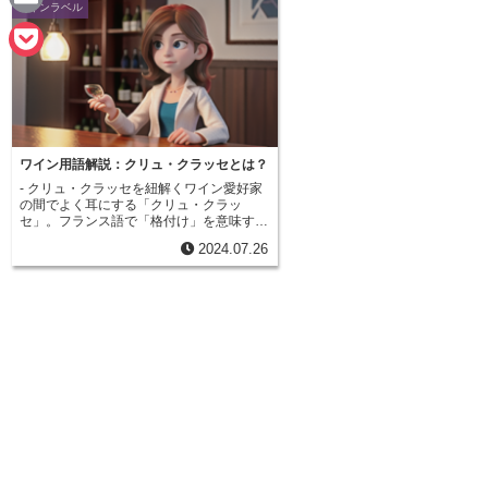
ワインラベル
n
a
E
e
c
m
P
e
a
o
b
i
c
o
ワイン用語解説：クリュ・クラッセとは？
l
k
- クリュ・クラッセを紐解くワイン愛好家
o
の間でよく耳にする「クリュ・クラッ
e
セ」。フランス語で「格付け」を意味する
k
言葉ですが、実は特定のワインを指すので
t
2024.07.26
はありません。 「クリュ・クラッセ」と
は、様々なワイン格付けシステムの総称な
のです。フランスのボルドー地方を例に挙
げましょう。ボルドーワインの格付けとし
て有名な「メドック格付け」は、1855年
に制定された歴史ある格付けです。この格
付けでは、当時のワインの取引価格や評判
に基づき、最高級の「プルミエ・クリュ
（1級）」から「サンキーエム・クリュ（5
級）」までの5段階に分類されます。そし
て、このメドック格付けに認定されたシャ
トーが産出するワインは、「クリュ・クラ
ッセ」を名乗ることができるのです。ボル
ドー地方以外にも、ブルゴーニュ地方では
「畑」を基準とした独自の格付けが存在し