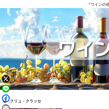
『ワインの
X
L
クリュ・クラッセ
i
F