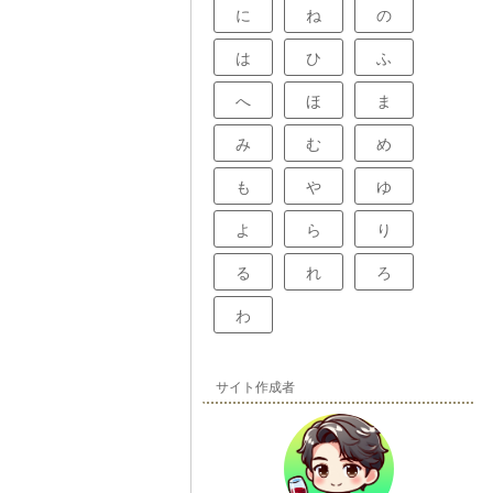
に
ね
の
は
ひ
ふ
へ
ほ
ま
み
む
め
も
や
ゆ
よ
ら
り
る
れ
ろ
わ
サイト作成者