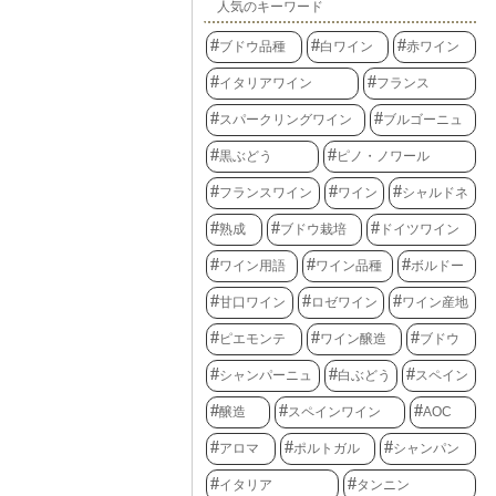
人気のキーワード
ブドウ品種
白ワイン
赤ワイン
イタリアワイン
フランス
スパークリングワイン
ブルゴーニュ
黒ぶどう
ピノ・ノワール
フランスワイン
ワイン
シャルドネ
熟成
ブドウ栽培
ドイツワイン
ワイン用語
ワイン品種
ボルドー
甘口ワイン
ロゼワイン
ワイン産地
ピエモンテ
ワイン醸造
ブドウ
シャンパーニュ
白ぶどう
スペイン
醸造
スペインワイン
AOC
アロマ
ポルトガル
シャンパン
イタリア
タンニン