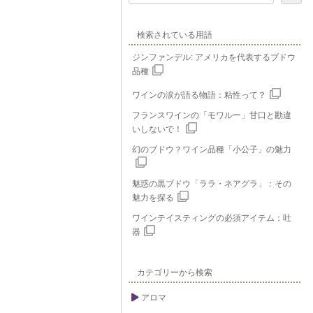
検索されている用語
ジンファンデル: アメリカを代表するブドウ
品種
ワインの涙が語る物語：粘性って？
フランスワインの「モワルー」甘口と勘違
いしないで！
幻のブドウ？ワイン品種「小公子」の魅力
魅惑の黒ブドウ「ララ・ネアグラ」：その
魅力を探る
ワインテイスティングの必須アイテム：吐
器
カテゴリーから検索
アロマ