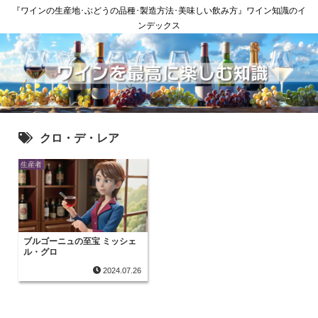
『ワインの生産地･ぶどうの品種･製造方法･美味しい飲み方』ワイン知識のイ
ンデックス
クロ・デ・レア
生産者
ブルゴーニュの至宝 ミッシェ
ル・グロ
2024.07.26