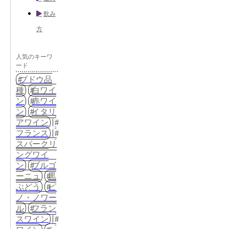
飲み
方
人気のキーワ
ード
ブドウ品
種
白ワイ
ン
赤ワイ
ン
イタリ
アワイン
フランス
スパークリ
ングワイ
ン
ブルゴ
ーニュ
黒
ぶどう
ピ
ノ・ノワー
ル
フラン
スワイン