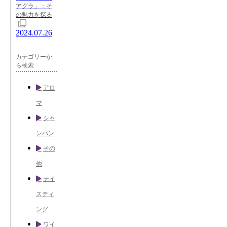
アグラ」：そ
の魅力を探る
2024.07.26
カテゴリーか
ら検索
アロ
マ
シャ
ンパン
その
他
テイ
スティ
ング
ワイ