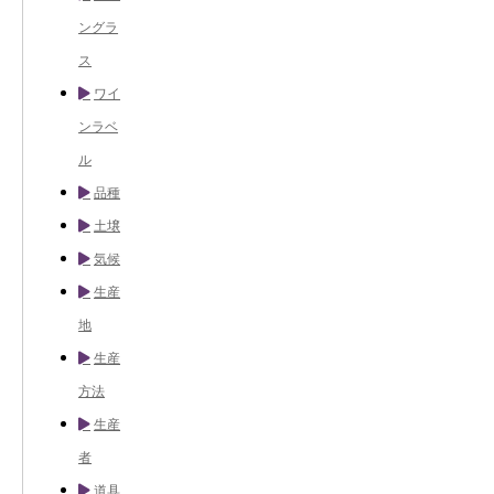
ングラ
ス
ワイ
ンラベ
ル
品種
土壌
気候
生産
地
生産
方法
生産
者
道具