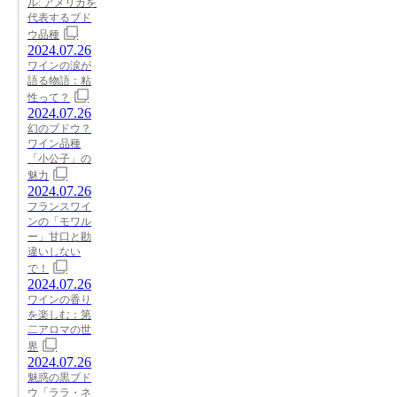
ル: アメリカを
代表するブド
ウ品種
2024.07.26
ワインの涙が
語る物語：粘
性って？
2024.07.26
幻のブドウ？
ワイン品種
「小公子」の
魅力
2024.07.26
フランスワイ
ンの「モワル
ー」甘口と勘
違いしない
で！
2024.07.26
ワインの香り
を楽しむ：第
二アロマの世
界
2024.07.26
魅惑の黒ブド
ウ「ララ・ネ