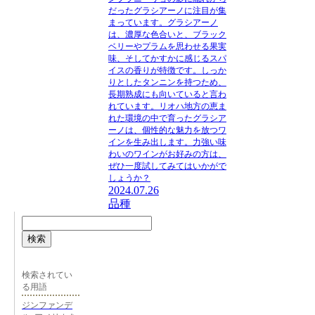
だったグラシアーノに注目が集
まっています。グラシアーノ
は、濃厚な色合いと、ブラック
ベリーやプラムを思わせる果実
味、そしてかすかに感じるスパ
イスの香りが特徴です。しっか
りとしたタンニンを持つため、
長期熟成にも向いていると言わ
れています。リオハ地方の恵ま
れた環境の中で育ったグラシア
ーノは、個性的な魅力を放つワ
インを生み出します。力強い味
わいのワインがお好みの方は、
ぜひ一度試してみてはいかがで
しょうか？
2024.07.26
品種
検索
検索されてい
る用語
ジンファンデ