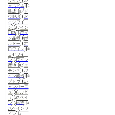
ワイン
シ
ャルドネ
熟成
ブド
ウ栽培
ド
イツワイ
ン
ワイン
用語
ワイ
ン品種
ボ
ルドー
甘
口ワイン
ロゼワイ
ン
ワイン
産地
ピエ
モンテ
ワ
イン醸造
ブドウ
シ
ャンパーニ
ュ
白ぶど
う
スペイ
ン
醸造
スペインワ
イン