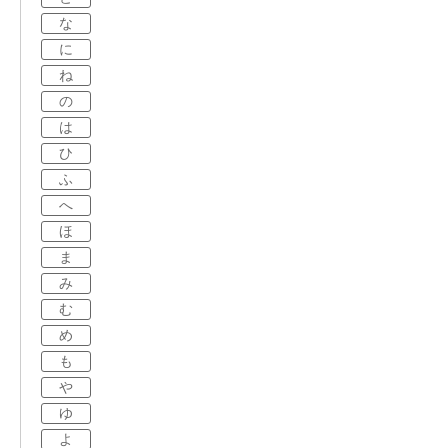
な
に
ね
の
は
ひ
ふ
へ
ほ
ま
み
む
め
も
や
ゆ
よ