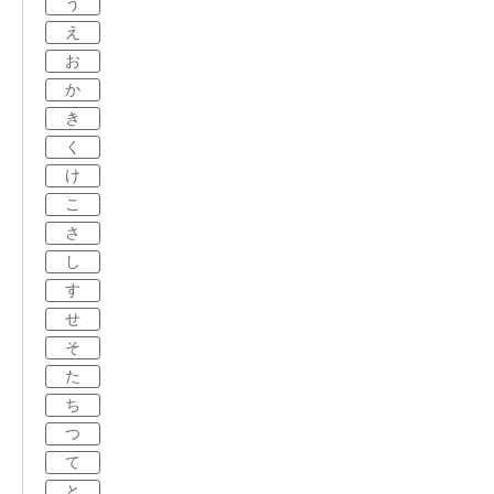
う
え
お
か
き
く
け
こ
さ
し
す
せ
そ
た
ち
つ
て
と