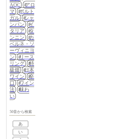
AOC
アロ
マ
ポルト
ガル
シャ
ンパン
イ
タリア
タ
ンニン
カ
ベルネ・ソ
ーヴィニヨ
ン
リース
リング
特
級畑
日本
ワイン
辛
口
ワイン
法
味わ
い
50音から検索
あ
い