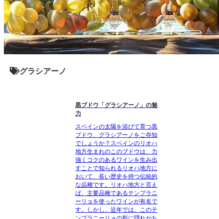
グラシアーノ
黒ブドウ「グラシアーノ」の魅
力
スペインの太陽を浴びて育つ黒
ブドウ、グラシアーノをご存知
でしょうか？スペインのリオハ
地方生まれのこのブドウは、力
強くコクのあるワインを生み出
すことで知られるリオハ地方に
おいて、長い歴史を持つ伝統的
な品種です。リオハ地方と言え
ば、主要品種であるテンプラニ
ーリョを使ったワインが有名で
す。しかし、近年では、このテ
ンプラニーリョの影に隠れがち