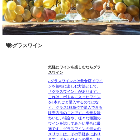
グラスワイン
気軽にワインを楽しむならグラ
スワイン
- グラスワインとは飲食店でワイ
ンを気軽に楽しむ方法として、
「グラスワイン」があります。
これは、ボトルに入ったワイン
を1本丸ごと購入するのではな
く、グラス1杯単位で購入できる
販売方法のことです。少量を味
わいたい場合や、様々な種類の
ワインを試してみたい場合に最
適です。グラスワインの最大の
メリットは、その手軽さにあり
ます。ボトルワインの場合、飲