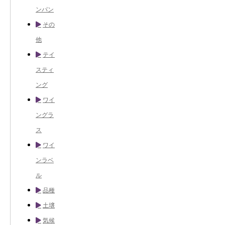
ンパン
その
他
テイ
スティ
ング
ワイ
ングラ
ス
ワイ
ンラベ
ル
品種
土壌
気候