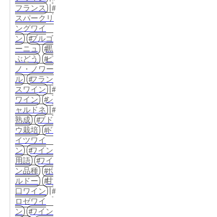
フランス
スパークリ
ングワイ
ン
ブルゴ
ーニュ
黒
ぶどう
ピ
ノ・ノワー
ル
フラン
スワイン
ワイン
シ
ャルドネ
熟成
ブド
ウ栽培
ド
イツワイ
ン
ワイン
用語
ワイ
ン品種
ボ
ルドー
甘
口ワイン
ロゼワイ
ン
ワイン