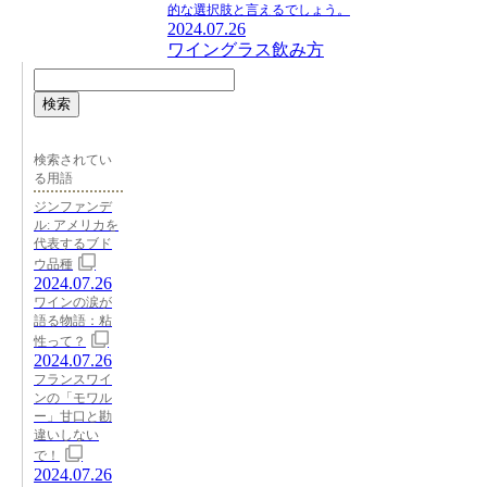
的な選択肢と言えるでしょう。
2024.07.26
ワイングラス
飲み方
検索
検索されてい
る用語
ジンファンデ
ル: アメリカを
代表するブド
ウ品種
2024.07.26
ワインの涙が
語る物語：粘
性って？
2024.07.26
フランスワイ
ンの「モワル
ー」甘口と勘
違いしない
で！
2024.07.26