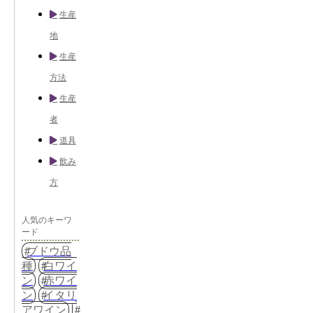
生産
地
生産
方法
生産
者
道具
飲み
方
人気のキーワ
ード
ブドウ品
種
白ワイ
ン
赤ワイ
ン
イタリ
アワイン