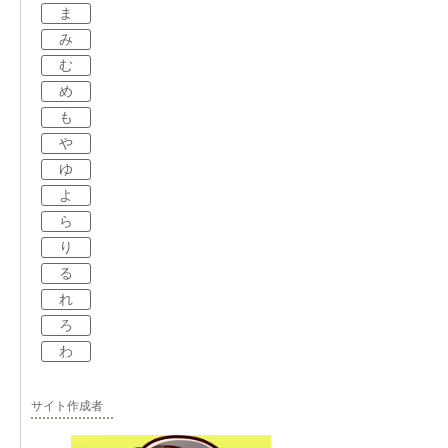
ま
み
む
め
も
や
ゆ
よ
ら
り
る
れ
ろ
わ
サイト作成者