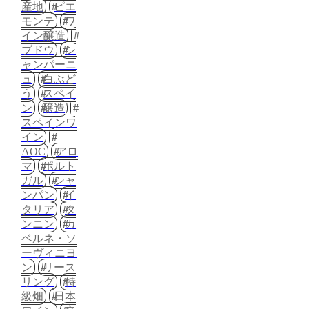
産地
ピエ
モンテ
ワ
イン醸造
ブドウ
シ
ャンパーニ
ュ
白ぶど
う
スペイ
ン
醸造
スペインワ
イン
AOC
アロ
マ
ポルト
ガル
シャ
ンパン
イ
タリア
タ
ンニン
カ
ベルネ・ソ
ーヴィニヨ
ン
リース
リング
特
級畑
日本