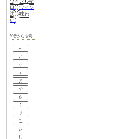
ワイン
辛
口
ワイン
法
味わ
い
50音から検索
あ
い
う
え
お
か
き
く
け
こ
さ
し