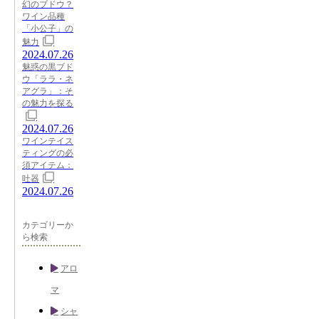
幻のブドウ？
ワイン品種
「小公子」の
魅力
2024.07.26
魅惑の黒ブド
ウ「ララ・ネ
アグラ」：そ
の魅力を探る
2024.07.26
ワインテイス
ティングの必
須アイテム：
吐器
2024.07.26
カテゴリーか
ら検索
アロ
マ
シャ