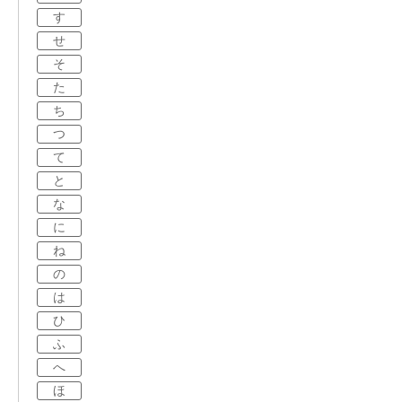
す
せ
そ
た
ち
つ
て
と
な
に
ね
の
は
ひ
ふ
へ
ほ