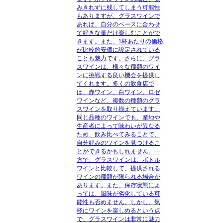
みきれずに残してしまう可能性
もありますが、グラスワインで
あれば、自分のペースに合わせ
て好きな量だけ楽しむことがで
きます。また、1杯あたりの価格
が比較的安価に設定されている
ことも魅力です。さらに、グラ
スワインは、様々な種類のワイ
ンに挑戦する良い機会を提供し
てくれます。多くの飲食店で
は、赤ワイン、白ワイン、ロゼ
ワインなど、複数の種類のグラ
スワインを取り揃えています。
同じ品種のワインでも、産地や
生産者によって味わいが異なる
ため、飲み比べてみることで、
自分好みのワインを見つけるこ
とができるかもしれません。一
方で、グラスワインは、ボトル
ワインと比較して、提供される
ワインの種類が限られる場合が
あります。また、保存状態によ
っては、風味が劣化している可
能性も否めません。しかし、気
軽にワインを楽しめるという点
で、グラスワインは非常に魅力