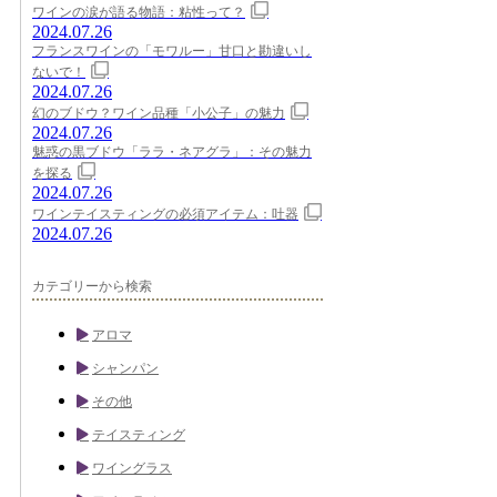
ワインの涙が語る物語：粘性って？
2024.07.26
フランスワインの「モワルー」甘口と勘違いし
ないで！
2024.07.26
幻のブドウ？ワイン品種「小公子」の魅力
2024.07.26
魅惑の黒ブドウ「ララ・ネアグラ」：その魅力
を探る
2024.07.26
ワインテイスティングの必須アイテム：吐器
2024.07.26
カテゴリーから検索
アロマ
シャンパン
その他
テイスティング
ワイングラス