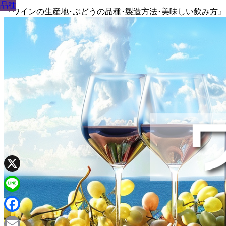
品種
品種
品種
品種
品種
品種
品種
品種
品種
『ワインの生産地･ぶどうの品種･製造方法･美味しい飲み方
X
Line
Facebook