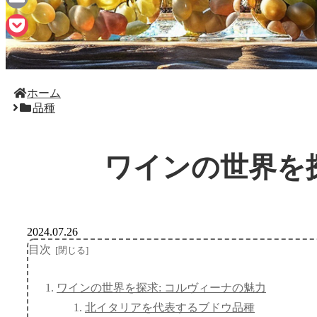
Email
Pocket
ホーム
品種
ワインの世界を
2024.07.26
目次
ワインの世界を探求: コルヴィーナの魅力
北イタリアを代表するブドウ品種