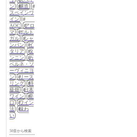
ン
醸造
スペインワ
イン
AOC
アロ
マ
ポルト
ガル
シャ
ンパン
イ
タリア
タ
ンニン
カ
ベルネ・ソ
ーヴィニヨ
ン
リース
リング
特
級畑
日本
ワイン
辛
口
ワイン
法
味わ
い
50音から検索