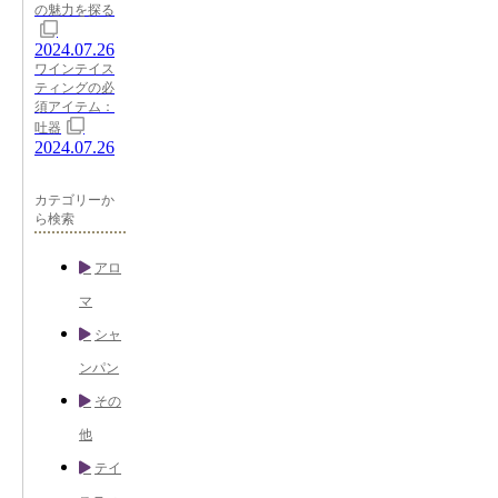
の魅力を探る
2024.07.26
ワインテイス
ティングの必
須アイテム：
吐器
2024.07.26
カテゴリーか
ら検索
アロ
マ
シャ
ンパン
その
他
テイ