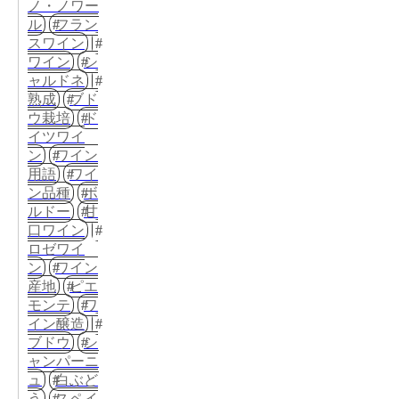
ノ・ノワー
ル
フラン
スワイン
ワイン
シ
ャルドネ
熟成
ブド
ウ栽培
ド
イツワイ
ン
ワイン
用語
ワイ
ン品種
ボ
ルドー
甘
口ワイン
ロゼワイ
ン
ワイン
産地
ピエ
モンテ
ワ
イン醸造
ブドウ
シ
ャンパーニ
ュ
白ぶど
う
スペイ