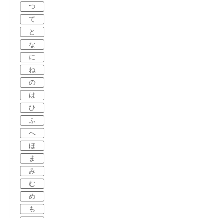
つ
て
と
な
に
ね
の
は
ひ
ふ
へ
ほ
ま
み
む
め
も