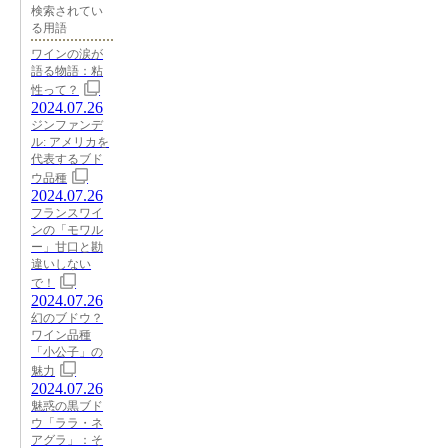
検索されてい
る用語
ワインの涙が
語る物語：粘
性って？
2024.07.26
ジンファンデ
ル: アメリカを
代表するブド
ウ品種
2024.07.26
フランスワイ
ンの「モワル
ー」甘口と勘
違いしない
で！
2024.07.26
幻のブドウ？
ワイン品種
「小公子」の
魅力
2024.07.26
魅惑の黒ブド
ウ「ララ・ネ
アグラ」：そ