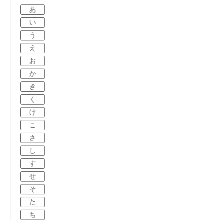
あ
い
う
え
お
か
き
く
け
こ
さ
し
す
せ
そ
た
ち