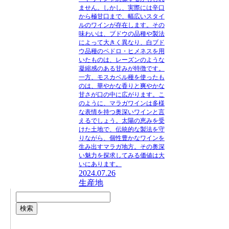
ません。しかし、実際には辛口
から極甘口まで、幅広いスタイ
ルのワインが存在します。その
味わいは、ブドウの品種や製法
によって大きく異なり、白ブド
ウ品種のペドロ・ヒメネスを用
いたものは、レーズンのような
凝縮感のある甘みが特徴です。
一方、モスカベル種を使ったも
のは、華やかな香りと爽やかな
甘さが口の中に広がります。こ
のように、マラガワインは多様
な表情を持つ奥深いワインと言
えるでしょう。太陽の恵みを受
けた土地で、伝統的な製法を守
りながら、個性豊かなワインを
生み出すマラガ地方。その奥深
い魅力を探求してみる価値は大
いにあります。
2024.07.26
生産地
検索