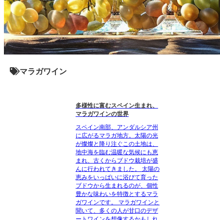
マラガワイン
多様性に富むスペイン生まれ、
マラガワインの世界
スペイン南部、アンダルシア州
に広がるマラガ地方。太陽の光
が燦燦と降り注ぐこの土地は、
地中海を臨む温暖な気候にも恵
まれ、古くからブドウ栽培が盛
んに行われてきました。 太陽の
恵みをいっぱいに浴びて育った
ブドウから生まれるのが、個性
豊かな味わいを特徴とするマラ
ガワインです。 マラガワインと
聞いて、多くの人が甘口のデザ
ートワインを想像するかもしれ