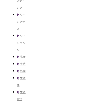
スティ
ング
ワイ
ングラ
ス
ワイ
ンラベ
ル
品種
土壌
気候
生産
地
生産
方法