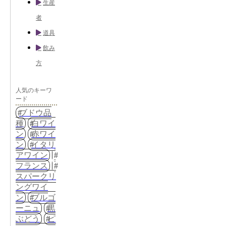
生産
者
道具
飲み
方
人気のキーワ
ード
ブドウ品
種
白ワイ
ン
赤ワイ
ン
イタリ
アワイン
フランス
スパークリ
ングワイ
ン
ブルゴ
ーニュ
黒
ぶどう
ピ